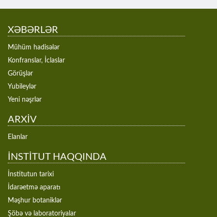
XƏBƏRLƏR
Mühüm hadisələr
Konfranslar, İclaslar
Görüşlər
Yubileylər
Yeni nəşrlər
ARXİV
Elanlar
İNSTİTUT HAQQINDA
İnstitutun tarixi
İdarəetmə aparatı
Məşhur botaniklər
Şöbə və laboratoriyalar