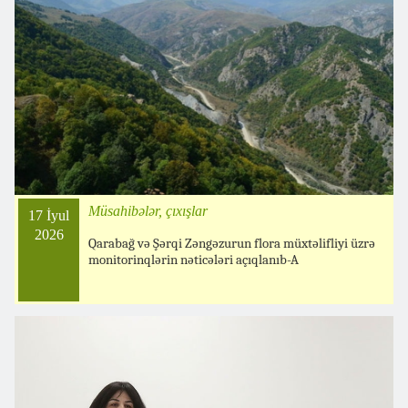
Müsahibələr, çıxışlar
17 İyul
2026
Qarabağ və Şərqi Zəngəzurun flora müxtəlifliyi üzrə
monitorinqlərin nəticələri açıqlanıb-A