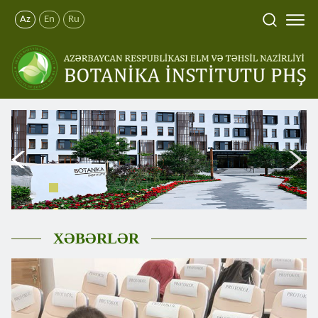
Az
En
Ru
XƏBƏRLƏR