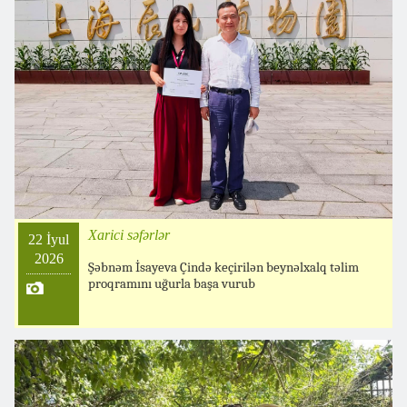
Xarici səfərlər
22 İyul
2026
Şəbnəm İsayeva Çində keçirilən beynəlxalq təlim
proqramını uğurla başa vurub