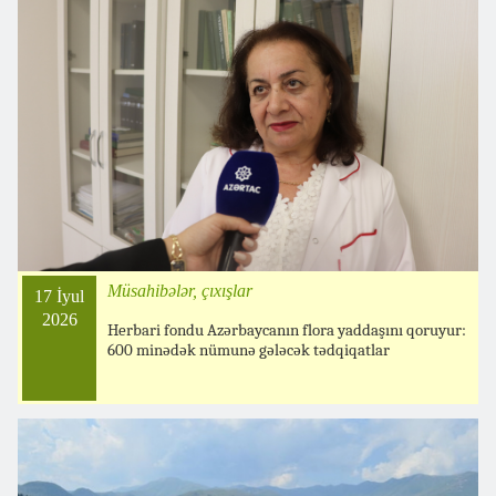
Müsahibələr, çıxışlar
17 İyul
2026
Herbari fondu Azərbaycanın flora yaddaşını qoruyur:
600 minədək nümunə gələcək tədqiqatlar