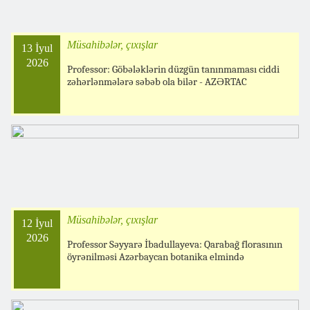
Müsahibələr, çıxışlar
13 İyul
2026
Professor: Göbələklərin düzgün tanınmaması ciddi
zəhərlənmələrə səbəb ola bilər - AZƏRTAC
Müsahibələr, çıxışlar
12 İyul
2026
Professor Səyyarə İbadullayeva: Qarabağ florasının
öyrənilməsi Azərbaycan botanika elmində