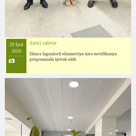
Xarici səfərlər
29 İyul
2026
Elnarə İsgəndərli elmmetriya üzrə sertifikasiya
proqramında iştirak edib