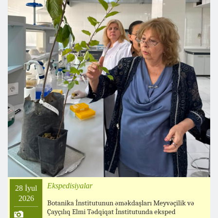
Ekspedisiyalar
28 İyul
2026
Botanika İnstitutunun əməkdaşları Meyvəçilik və
Çayçılıq Elmi Tədqiqat İnstitutunda eksped