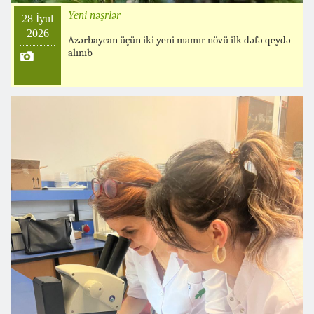
Yeni nəşrlər
28 İyul
2026
Azərbaycan üçün iki yeni mamır növü ilk dəfə qeydə
alınıb