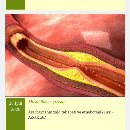
Müsahibələr, çıxışlar
28 İyul
2026
Azərbaycanın xalq təbabəti və etnobotaniki irsi -
AZƏRTAC