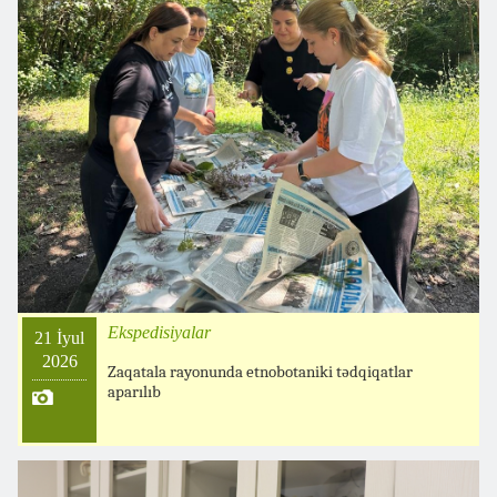
Ekspedisiyalar
21 İyul
2026
Zaqatala rayonunda etnobotaniki tədqiqatlar
aparılıb