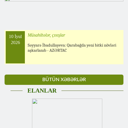
Müsahibələr, çıxışlar
10 İyul
2026
Səyyarə İbadullayeva: Qarabağda yeni bitki növləri
aşkarlanıb - AZƏRTAC
BÜTÜN XƏBƏRLƏR
ELANLAR