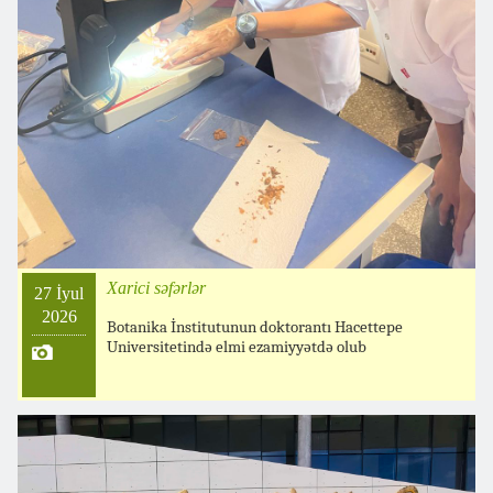
Xarici səfərlər
27 İyul
2026
Botanika İnstitutunun doktorantı Hacettepe
Universitetində elmi ezamiyyətdə olub