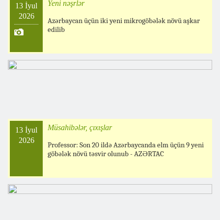
Yeni nəşrlər
13 İyul
2026
Azərbaycan üçün iki yeni mikrogöbələk növü aşkar
edilib
Müsahibələr, çıxışlar
13 İyul
2026
Professor: Son 20 ildə Azərbaycanda elm üçün 9 yeni
göbələk növü təsvir olunub - AZƏRTAC