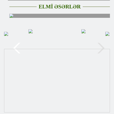
ELMİ ƏSƏRLƏR