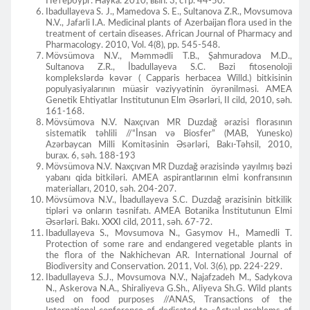
Петербург: Наука. 2010, вып. 3, стр. 44-50.
Ibadullayeva S. J., Mamedova S. E., Sultanova Z.R., Movsumova
N.V., Jafarli I.A. Medicinal plants of Azerbaijan flora used in the
treatment of certain diseases. African Journal of Pharmacy and
Pharmacology. 2010, Vol. 4(8), pp. 545-548.
Mövsümova N.V., Məmmədli T.B., Şahmuradova M.D.,
Sultanova Z.R., İbadullayeva S.C. Bəzi fitosenoloji
komplekslərdə kəvər ( Capparis herbacea Willd.) bitkisinin
populyasiyalarının müasir vəziyyətinin öyrənilməsi. AMEA
Genetik Ehtiyatlar Institutunun Elm Əsərləri, II cild, 2010, səh.
161-168.
Mövsümova N.V. Naxçıvan MR Duzdağ ərazisi florasının
sistematik təhlili //“İnsan və Biosfer” (MAB, Yunesko)
Azərbaycan Milli Komitəsinin Əsərləri, Bakı-Təhsil, 2010,
burax. 6, səh. 188-193
Mövsümova N.V. Naxçıvan MR Duzdağ ərazisində yayılmış bəzi
yabanı qida bitkiləri. AMEA aspirantlarının elmi konfransının
materialları, 2010, səh. 204-207.
Mövsümova N.V., İbadullayeva S.C. Duzdağ ərazisinin bitkilik
tipləri və onların təsnifatı. AMEA Botanika İnstitutunun Elmi
Əsərləri. Bakı. XXXI cild, 2011, səh. 67-72.
Ibadullayeva S., Movsumova N., Gasymov H., Mamedli T.
Protection of some rare and endangered vegetable plants in
the flora of the Nakhichevan AR. International Journal of
Biodiversity and Conservation. 2011, Vol. 3(6), pp. 224-229.
Ibadullayeva S.J., Movsumova N.V., Najafzadeh M., Sadykova
N., Askerova N.A., Shiraliyeva G.Sh., Aliyeva Sh.G. Wild plants
used on food purposes //ANAS, Transactions of the