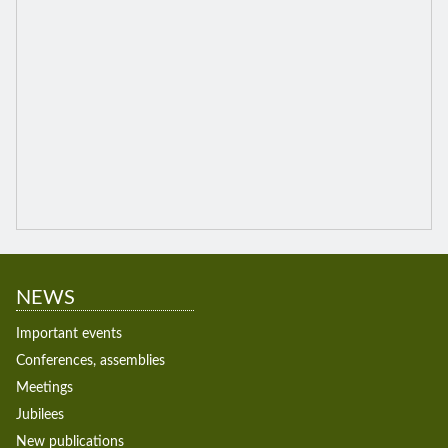
NEWS
Important events
Conferences, assemblies
Meetings
Jubilees
New publications