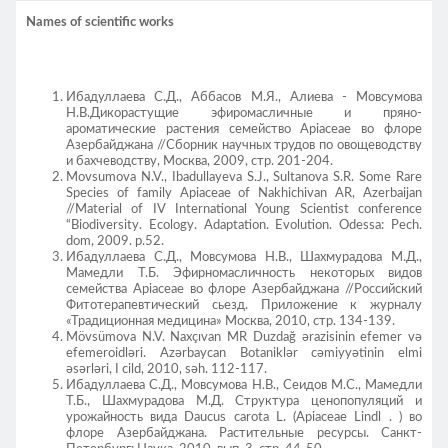
Names of scientific works
Ибадуллаева С.Д., Аббасов М.Я., Алиева - Мовсумова
Н.В.Дикорастущие эфиромасличные и пряно-
ароматические растения семейство Apiaceae во флоре
Азербайджана //Сборник научных трудов по овощеводству
и бахчеводству, Москва, 2009, стр. 201-204.
Movsumova N.V., Ibadullayeva S.J., Sultanova S.R. Some Rare
Species of family Apiaceae of Nakhichivan AR, Azerbaijan
//Material of IV International Young Scientist conference
“Biodiversity. Ecology. Adaptation. Evolution. Odessa: Pech.
dom, 2009. p.52.
Ибадуллаева С.Д., Мовсумова Н.В., Шахмурадова М.Д.,
Мамедли Т.Б. Эфирномасличность некоторых видов
семейства Apiaceae во флоре Азербайджана //Российский
Фитотерапевтический сьезд. Приложение к журналу
«Традиционная медицина» Москва, 2010, стр. 134-139.
Mövsümova N.V. Naxçıvan MR Duzdağ ərazisinin efemer və
efemeroidləri. Azərbaycan Botaniklər cəmiyyətinin elmi
əsərləri, I cild, 2010, səh. 112-117.
Ибадуллаева С.Д., Мовсумова Н.В., Сеидов М.С., Мамедли
Т.Б., Шахмурадова М.Д. Структура ценопопуляций и
урожайность вида Daucus carota L. (Apiaceae Lindl . ) во
флоре Азербайджана. Растительные ресурсы. Санкт-