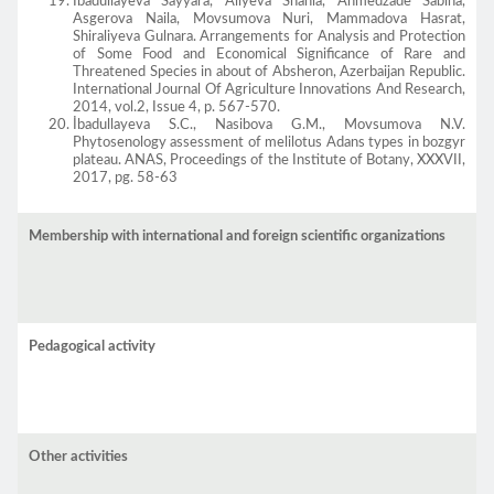
Ibadullayeva Sayyara, Aliyeva Shahla, Ahmedzade Sabina,
Asgerova Naila, Movsumova Nuri, Mammadova Hasrat,
Shiraliyeva Gulnara. Arrangements for Analysis and Protection
of Some Food and Economical Significance of Rare and
Threatened Species in about of Absheron, Azerbaijan Republic.
International Journal Of Agriculture Innovations And Research,
2014, vol.2, Issue 4, p. 567-570.
İbadullayeva S.C., Nasibova G.M., Movsumova N.V.
Phytosenology assessment of melilotus Adans types in bozgyr
plateau. ANAS, Proceedings of the Institute of Botany, XXXVII,
2017, pg. 58-63
Membership with international and foreign scientific organizations
Pedagogical activity
Other activities