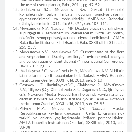
International conference of dedicated to «Actual problems of
the use of useful plants», Baku, 2011, pg. 47-52.
İbadullayeva S.C., Mövsümova N.V. Duzdağ fitosenoloji
kompleksində Salvia limbata növünün populyasiyalarının
qiymətləndirilməsi və məhsuldarlığı. AMEA-nın Xəbərləri
(Biologiya elmləri), 2011, cild 66, № 1, səh. 106-111.
Mövsümova N.V. Naxçıvan MR Duzdağ ərazisində silindrvari
süpürgəgülü ( Xeranthemum cylindraceum Sibth. et Smith.)
növünün senopopulyasiyalarının qiymətləndirilməsi. AMEA
Botanika İnstitutunun Elmi Əsərləri. Bakı. XXXII cild, 2012, səh.
253-257.
Movsumova N.V., İbadullayeva S.C. Current state of the flora
and vegetation of Duzdag territory. “Environmental changes
and conservation of plant diversity” İnternational Conference.
Baku-2013, pg. 57.
Ibadullayeva S.C., Nəcəf-zadə M.A., Mövsümova N.V. Bitkilərin
latın adlarının yerli toponimlərdə istifadəsi. AMEA Botanika
Institutunun Əsərləri, XXXIII cild, 2013, səh. 5-10
Qasımov H.Z., İbadullayevaS.C., Ələkbərov R., Mövsümova
N.V., Əliyeva Ş.Q., Əhməd-zadə S.R., Əsgərova N.Ə., Şirəliyeva
G.Ş. Naxçıvan Muxtar Respublikası florasında yayılan ənənəvi
dərman bitkiləri və onların istifadə yolları. AMEA Botanika
Institutunun Əsərləri, XXXIII cild, 2013, səh. 75-85
Piriyev M.Z., Mövsümova N.V. Naxçıvan Muxtar
Respublıkasında yayılmış dağdağan - Celtis L. cinsinin növ
tərkibi və onların yaşıllaşdırmada istifadə perespektivləri.
AMEA Botanika İnstitutunun Əsərləri, XXXIII cild, 2013, səh.
33-38