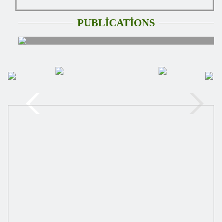
PUBLİCATİONS