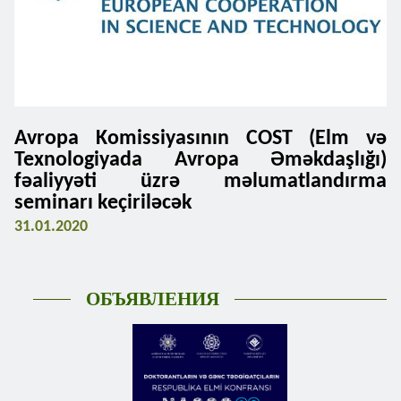
Avropa Komissiyasının COST (Elm və
Texnologiyada Avropa Əməkdaşlığı)
fəaliyyəti üzrə məlumatlandırma
seminarı keçiriləcək
31.01.2020
ОБЪЯВЛЕНИЯ