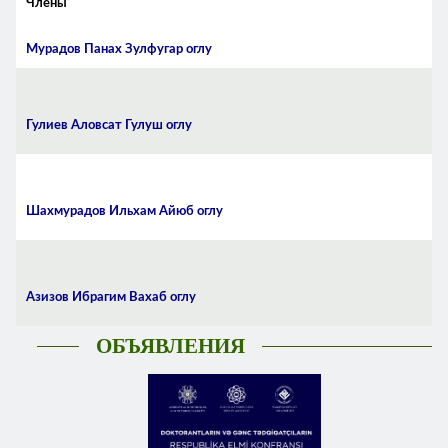
Члены
Мурадов Панах Зулфугар оглу
Гулиев Аловсат Гулуш оглу
Шахмурадов Ильхам Айюб
оглу
Азизов Ибрагим Вахаб оглу
ОБЪЯВЛЕНИЯ