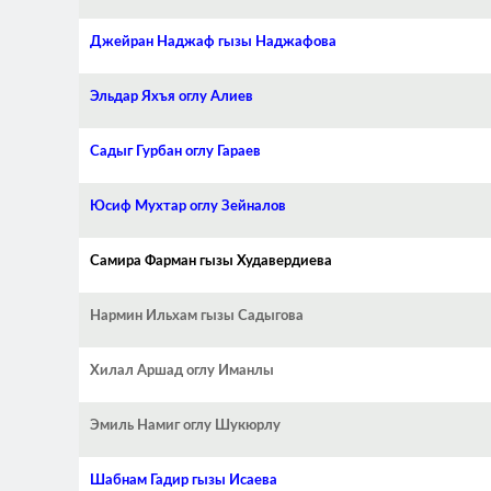
Джейран Наджаф гызы Наджафова
Эльдар Яхъя оглу Алиев
Садыг Гурбан оглу Гараев
Юсиф Мухтар оглу Зейналов
Самира Фарман гызы Худавердиева
Нармин Ильхам гызы Садыгова
Хилал Аршад оглу Иманлы
Эмиль Намиг оглу Шукюрлу
Шабнам Гадир гызы Исаева