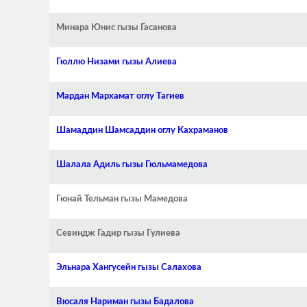
Минара Юнис гызы Гасанова
Гюллю Низами гызы Алиева
Мардан Мархамат оглу Тагиев
Шамаддин Шамсаддин оглу Кахраманов
Шалала Адиль гызы Гюльмамедова
Гюнай Тельман гызы Мамедова
Севиндж Гадир гызы Гулиева
Эльнара Хангусейн гызы Салахова
Вюсаля Нариман гызы Бадалова