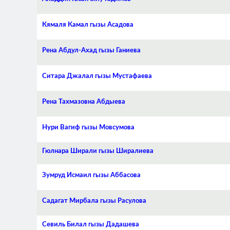
Кямаля Камал гызы Асадова
Рена Абдул-Ахад гызы Ганиева
Ситара Джалал гызы Мустафаева
Рена Тахмазовна Абдыева
Нури Вагиф гызы Мовсумова
Гюлнара Ширали гызы Ширалиева
Зумруд Исмаил гызы Аббасова
Садагат Мирбала гызы Расулова
Севиль Билал гызы Дадашева