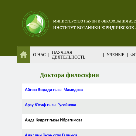
НАУЧНАЯ
О НАС
УЧЕНЫЕ
ФО
ДЕЯТЕЛЬНОСТЬ
Доктора философии
Айгюн Видади гызы Мамедова
Арзу Юсиф гызы Гусейнова
Аида Кудрат гызы Ибрагимова
Аладдин Гасан оглу Гадимов