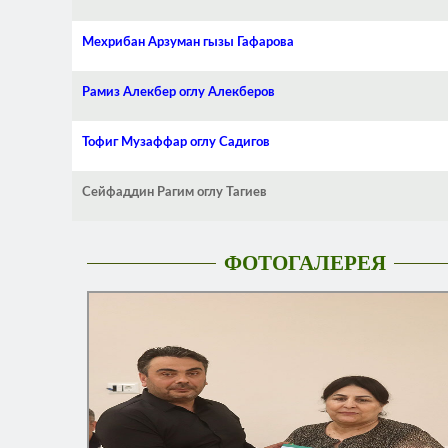
Мехрибан Арзуман гызы Гафарова
Рамиз Алекбер оглу Алекберов
Тофиг Музаффар оглу Садигов
Сейфаддин Рагим оглу Тагиев
ФОТОГАЛЕРЕЯ