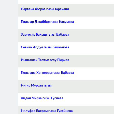
Парвана Хосров гызы Гарахани
Гюльнар Джаббар гызы Касумова
Зарнигяр Бахыш гызы Бабаева
Севиль Абдул гызы Зейналова
Иншаллах Таптыг оглу Пириев
Гюльнара Ханкерам гызы Бабаева
Нигяр Мурсал гызы
Айдан Мирза гызы Гусиева
Нилуфар Бахрам гызы Гусейнова