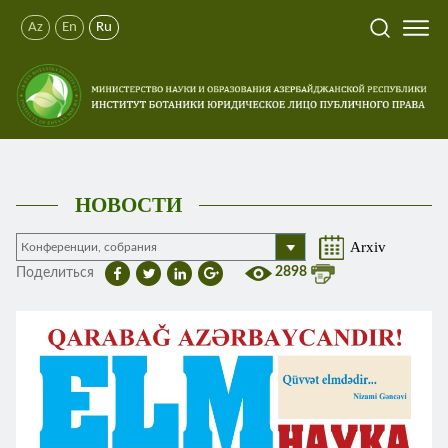
Az
En
Ru
НОВОСТИ
Arxiv
2898
Поделиться