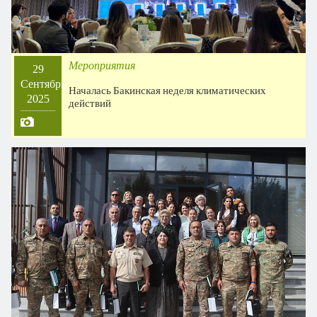
Мероприятия
29
Сентябрь
Началась Бакинская неделя климатических
2025
действий