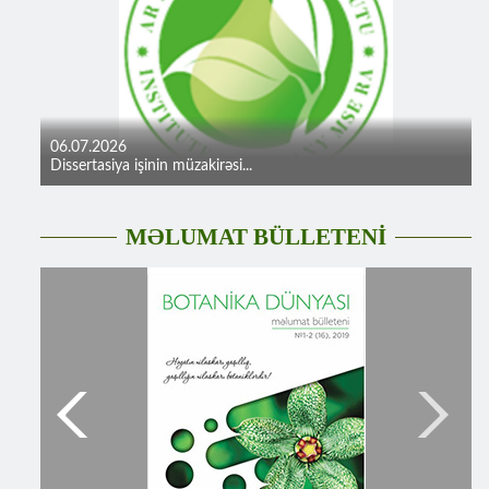
06.07.2026
Dissertasiya işinin müzakirəsi...
MƏLUMAT BÜLLETENİ