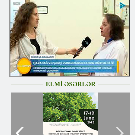
ELMİ ƏSƏRLƏR