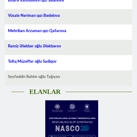
Elnarə Xanhüseyin qızı Salahova
Vüsalə Nəriman qızı Bədəlova
Mehriban Arzuman qızı Qafarova
Ramiz Ələkbər oğlu Ələkbərov
Tofiq Müzəffər oğlu Sadiqov
Seyfəddin Rəhim oğlu Tağıyev
ELANLAR