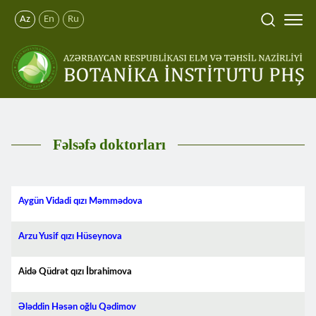
Az
En
Ru
Fəlsəfə doktorları
Aygün Vidadi qızı Məmmədova
Arzu Yusif qızı Hüseynov
a
Aidə Qüdrət qızı İbrahimova
Ələddin Həsən oğlu Qədimov