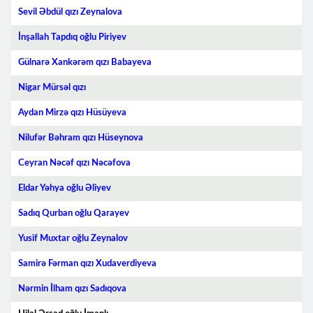
Sevil Əbdül qızı Zeynalova
İnşallah Tapdıq oğlu Piriyev
Gülnarə Xankərəm qızı Babayeva
Nigar Mürsəl qızı
Aydan Mirzə qızı Hüsüyeva
Nilufər Bəhram qızı Hüseynova
Ceyran Nəcəf qızı Nəcəfova
Eldar Yəhya oğlu Əliyev
Sadıq Qurban oğlu Qarayev
Yusif Muxtar oğlu Zeynalov
Samirə Fərman qızı Xudaverdiyeva
Nərmin İlham qızı Sadıqova