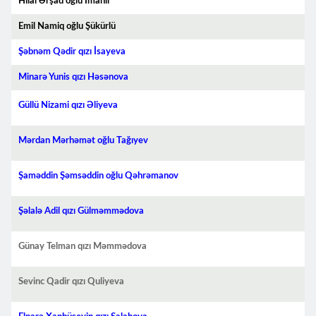
Hilal Ərşad oğlu İmanlı
Emil Namiq oğlu Şükürlü
Şəbnəm Qədir qızı İsayeva
Minarə Yunis qızı Həsənova
Güllü Nizami qızı Əliyeva
Mərdan Mərhəmət oğlu Tağıyev
Şaməddin Şəmsəddin oğlu Qəhrəmanov
Şəlalə Adil qızı Gülməmmədova
Günay Telman qızı Məmmədova
Sevinc Qadir qızı Quliyeva