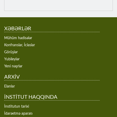
XƏBƏRLƏR
Mühüm hadisələr
Konfranslar, İclaslar
Görüşlər
Yubileylər
Yeni nəşrlər
ARXİV
Elanlar
İNSTİTUT HAQQINDA
İnstitutun tarixi
İdarəetmə aparatı