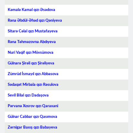
Kəmalə Kamal qızı Əsədova
Rəna Əbdül-Əhəd qızı Qəniyeva
Sitarə Cəlal qızı Mustafayeva
Rəna Təhməzovna Abdıyeva
Nuri Vaqif qızı Mövsümova
Gülnarə Şirəli qızı Şirəliyeva
Zümrüd İsmayıl qızı Abbasova
Sədaqət Mirbala qızı Rəsulova
Sevil Bilal qızı Dadaşova
Pərvanə Xosrov qızı Qaraxani
Gülnar Cabbar qızı Qasımova
Zərnigar Baxış qızı Babayeva