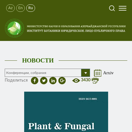
Az
En
Ru
НОВОСТИ
Arxiv
3430
Поделиться