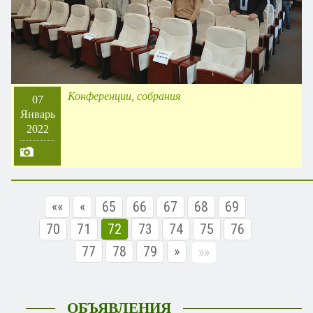
Конференции, собрания
07
Январь
2022
««
«
65
66
67
68
69
70
71
72
73
74
75
76
77
78
79
»
»»
ОБЪЯВЛЕНИЯ