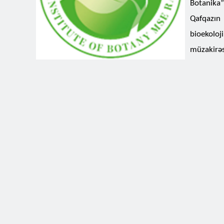
Botanika”
Qafqazın 
bioekoloj
müzakirə