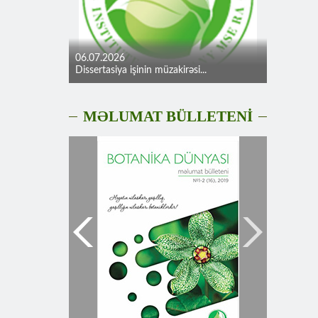
06.07.2026
Dissertasiya işinin müzakirəsi...
MƏLUMAT BÜLLETENİ