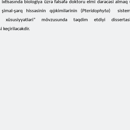
 ixtisasında biologiya üzrə fəlsəfə doktoru elmi dərəcəsi alma
şimal-şərq hissəsinin qıjıkimilərinin (
Pteridophyta
) sistem
i xüsusiyyətləri”
mövzusunda
təqdim etdiyi dissertasi
si
keçiriləcəkdir.