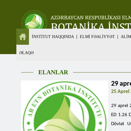
İNSTİTUT HAQQINDA
ELMİ FƏALİYYƏT
ALİ
ƏLAQƏ
ELANLAR
29 apre
25 Aprel
29 aprel 
ED 1.26 D
Dövlət Un