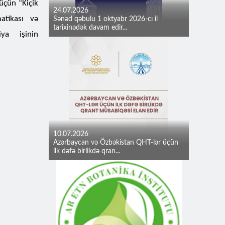
q üçün
“
Kiçik
24.07.2026
atikası və
Sənəd qəbulu 1 oktyabr 2026-cı il
tarixinədək davam edir...
ya işinin
10.07.2026
Azərbaycan və Özbəkistan QHT-lər üçün
ilk dəfə birlikdə qran...