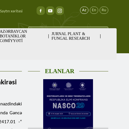
Az
En
Ru
Saytın xəritəsi
AZƏRBAYCAN
JURNAL PLANT &
BOTANİKLƏR
FUNGAL RESEARCH
CƏMİYYƏTİ
ELANLAR
akirəsi
 nəzdindəki
sında Gəncə
2417.01 -“