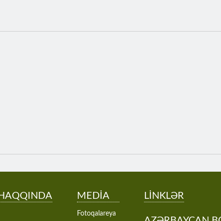
 HAQQINDA
MEDİA
LİNKLƏR
Fotoqalareya
AZƏRBAYCAN B