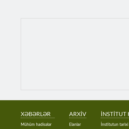
XƏBƏRLƏR
ARXİV
İNSTİTUT
Mühüm hadisələr
Elanlar
İnstitutun tarixi