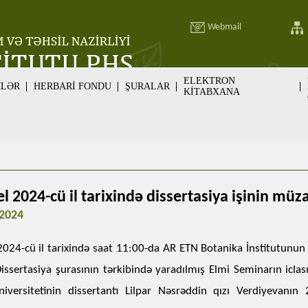
Webmail
ELEKTRON
MLƏR
HERBARİ FONDU
ŞURALAR
KİTABXANA
l 2024-cü il tarixində dissertasiya işinin müz
 2024
2024-cü il tarixində saat 11:00-da AR ETN Botanika İnstitutunun
issertasiya şurasının tərkibində yaradılmış Elmi Seminarın icla
iversitetinin dissertantı
Lilpar Nəsrəddin qızı Verdiyevanın