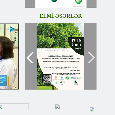
ELMİ ƏSƏRLƏR