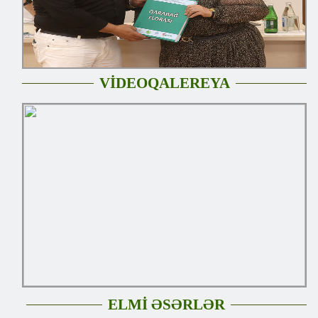
VİDEOQALEREYA
ELMİ ƏSƏRLƏR