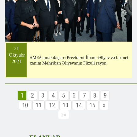
21
Oktyabr
AMEA əməkdaşları Prezident İlham Əliyev və birinci
2021
xanım Mehriban Əliyevanın Füzuli rayon
1
2
3
4
5
6
7
8
9
10
11
12
13
14
15
»
»»