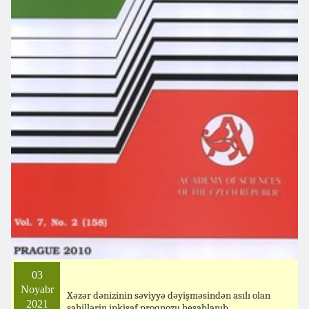
03
Noyabr
Xəzər dənizinin səviyyə dəyişməsindən asılı olan
2021
sahillərin inkişaf proqnozu hesablanıb