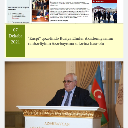
07
Dekabr
“Kaspi” qəzetində Rusiya Elmlər Akademiyasının
2021
rəhbərliyinin Azərbaycana səfərinə həsr olu