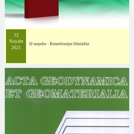
12
Noyabr
12 noyabr - Konstitusiya Günüdür
2021