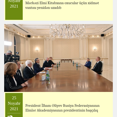
Noyabr
Mərkəzi Elmi Kitabxana oxucular üçün xidmət
2021
vaxtını yenidən uzadıb
25
Noyabr
Prezident İlham Əliyev Rusiya Federasiyasının
2021
Elmlər Akademiyasının prezidentinin başçılıq