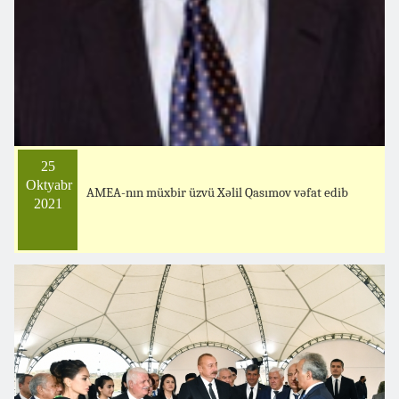
25
Oktyabr
AMEA-nın müxbir üzvü Xəlil Qasımov vəfat edib
2021