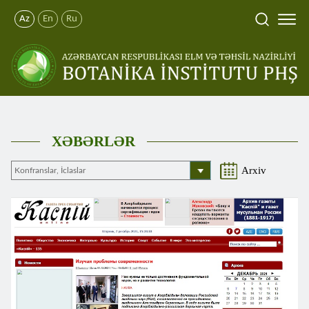
Az
En
Ru
XƏBƏRLƏR
Arxiv