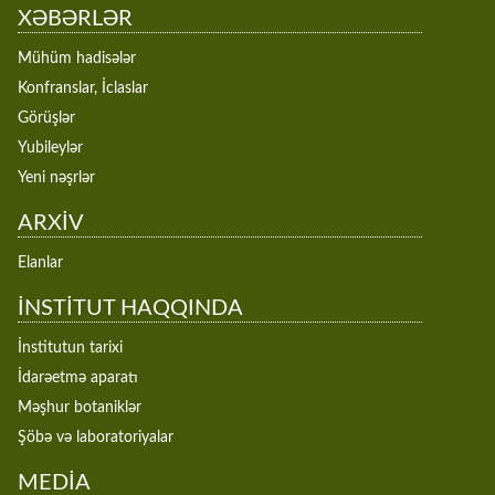
XƏBƏRLƏR
Mühüm hadisələr
Konfranslar, İclaslar
Görüşlər
Yubileylər
Yeni nəşrlər
ARXİV
Elanlar
İNSTİTUT HAQQINDA
İnstitutun tarixi
İdarəetmə aparatı
Məşhur botaniklər
Şöbə və laboratoriyalar
MEDİA