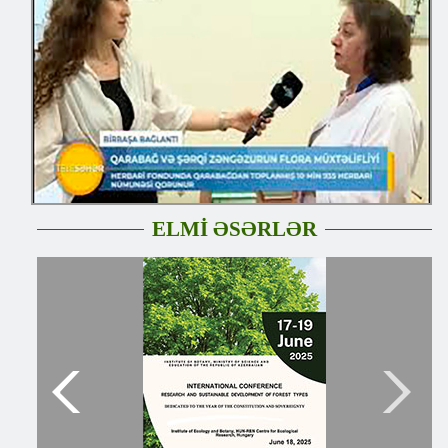
ELMİ ƏSƏRLƏR