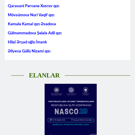
Qaraxani Pərvanə Xosrov qızı
Mövsümova Nuri Vaqif qızı
Kəmalə Kamal qızı Əsədova
Gülməmmədova Şəlalə Adil qızı
Hilal Ərşad oğlu İmanlı
Əliyeva Güllü Nizami qızı
ELANLAR