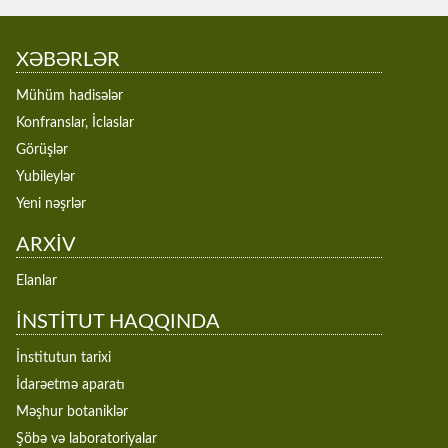
XƏBƏRLƏR
Mühüm hadisələr
Konfranslar, İclaslar
Görüşlər
Yubileylər
Yeni nəşrlər
ARXİV
Elanlar
İNSTİTUT HAQQINDA
İnstitutun tarixi
İdarəetmə aparatı
Məşhur botaniklər
Şöbə və laboratoriyalar