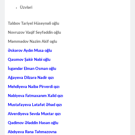
Üzvləri
Talıbov Tariyel Hüseynəli oğlu
Novruzov Vaqif Seyfəddin oğlu
Məmmədov Nazim Akif oglu
Əskərov Aydın Musa oğlu
Qasımov Şakir Nəbi oğlu
İsgəndər Elman Osman oğlu
Ağayeva Dilzarə Nadir qızı
Mehdiyeva Naibə Pirverdi qızı
Nəbiyeva Fatmaxanım Xalid qızı
Mustafayeva Lətafət Əhəd qızı
Alverdiyeva Sevda Muxtar qızı
Qədimov Ələddin Həsən oğlu
Abdıyeva Rəna Təhməzovna