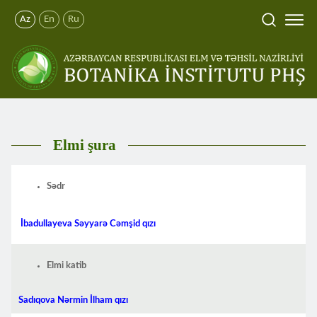
Az
En
Ru
Elmi şura
Sədr
İbаdullаyеvа Səyyаrə Cəmşid qızı
Elmi katib
Sadıqova Nərmin İlham qızı