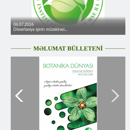
06.07.2026
Dissertasiya işinin müzakirəsi...
MƏLUMAT BÜLLETENİ