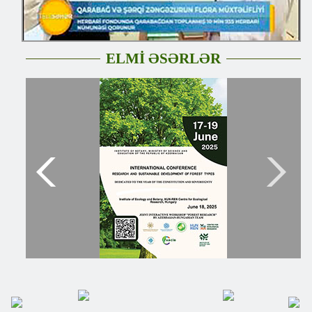
ELMİ ƏSƏRLƏR