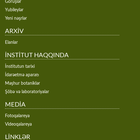
Görüşlər
Yubileylər
Yeni nəşrlər
ARXİV
Elanlar
İNSTİTUT HAQQINDA
İnstitutun tarixi
İdarəetmə aparatı
Məşhur botaniklər
Şöbə və laboratoriyalar
MEDİA
Fotoqalareya
Videoqalareya
LİNKLƏR