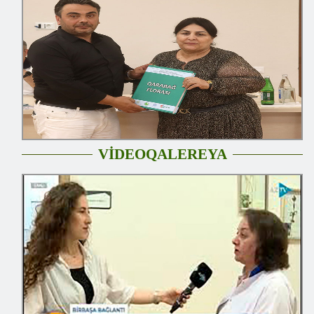
VİDEOQALEREYA