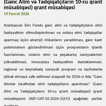
(Gənc Alim və Tədqiqatçıların 10-cu qrant
müsabiqəsi) qrant müsabiqəsi
19 Fevral 2026
Azərbaycan Elm Fondu gənc alim və tədqiqatçıların elmi
fəaliyyətinin stimullaşdırılması və onlara elmi tədqiqatlar
aparmaq üçün əlverişli imkanların yaradılması, gənc kadr
potensialının gücləndirilməsi üçün proqramların işlənib
hazırlanması, onların elmi və peşəkarlıq səviyyələrinin
yüksəldilməsi, innovasiya fəaliyyətinin dəstəklənməsi,
regional və beynəlxalq səviyyəli proqram və layihələrdə
iştirak etməyə cəlb edilməsi məqsədi ilə 2026-cı ildə “Gənc
Alimlər tərəfindən elmi tədqiqatların aparılması” (Gənc
Alim və Tədqiqatçıların 10-cu qrant müsabiqəsi) qrant
müsabiqəsini (AEF-GAT-10-2026-2(61)) aşağıdakı şərtlər