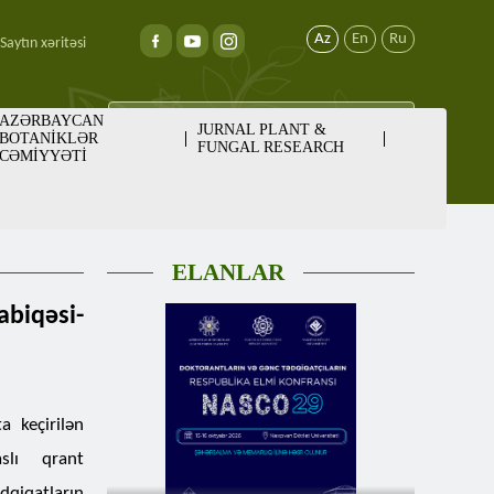
Az
En
Ru
Saytın xəritəsi
AZƏRBAYCAN
JURNAL PLANT &
BOTANİKLƏR
FUNGAL RESEARCH
CƏMİYYƏTİ
ELANLAR
biqəsi-
a keçirilən
aslı qrant
qiqatların