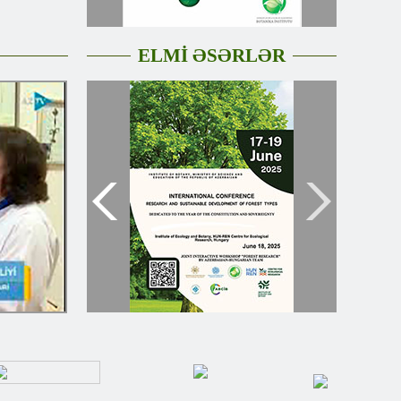
ELMİ ƏSƏRLƏR