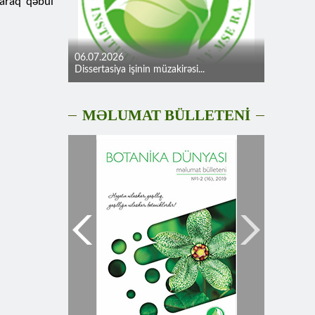
yaraq qəbul
06.07.2026
Dissertasiya işinin müzakirəsi...
MƏLUMAT BÜLLETENİ