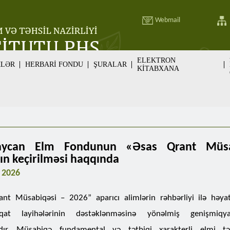
Webmail
ELEKTRON
MLƏR
HERBARİ FONDU
ŞURALAR
KİTABXANA
aycan Elm Fondunun «Əsas Qrant Müsa
ın keçirilməsi haqqında
l 2026
nt Müsabiqəsi – 2026” aparıcı alimlərin rəhbərliyi ilə həyat
iqat layihələrinin dəstəklənməsinə yönəlmiş genişmiqy
dır. Müsabiqə fundamental və tətbiqi xarakterli elmi təd