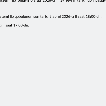
stemi ilə onlayn olaraq 2026-cı il 19 fevral tarixindən başla
emi ilə qəbulunun son tarixi 9 aprel 2026-cı il saat 18:00-dır.
 il saat 17.00-dır.