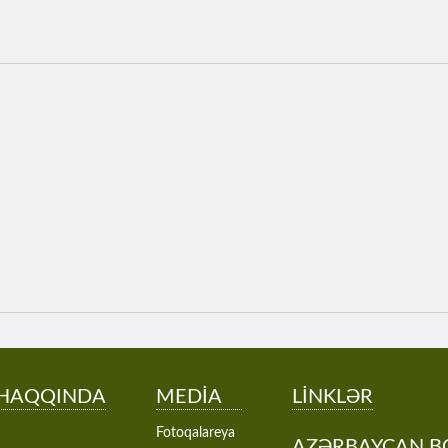
 HAQQINDA
MEDİA
LİNKLƏR
Fotoqalareya
AZƏRBAYCAN B