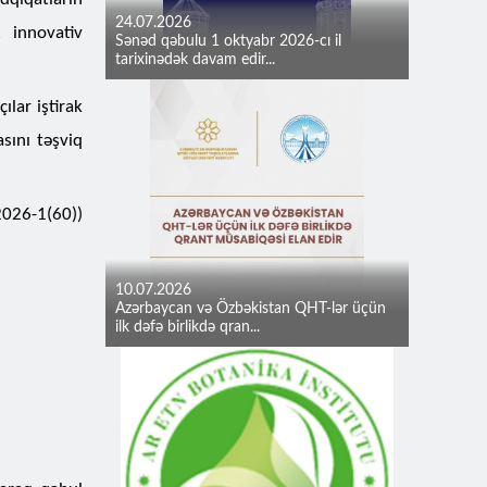
24.07.2026
, innovativ
Sənəd qəbulu 1 oktyabr 2026-cı il
tarixinədək davam edir...
lar iştirak
sını təşviq
026-1(60))
10.07.2026
Azərbaycan və Özbəkistan QHT-lər üçün
ilk dəfə birlikdə qran...