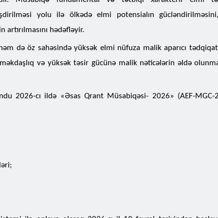
şdirilməsi yolu ilə ölkədə elmi potensialın gücləndirilməsini
n artırılmasını hədəfləyir.
həm də öz sahəsində yüksək elmi nüfuza malik aparıcı tədqiqatçı
r əməkdaşlıq və yüksək təsir gücünə malik nəticələrin əldə olunma
ondu 2026-cı ildə «Əsas Qrant Müsabiqəsi- 2026» (AEF-MGC-2
əri;