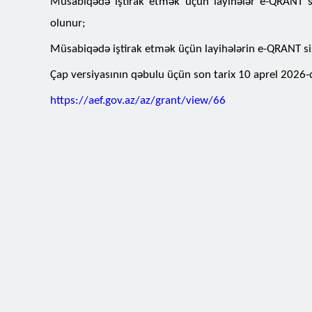
Müsabiqədə iştirak etmək üçün layihələr e-QRANT si
olunur;
Müsabiqədə iştirak etmək üçün layihələrin e-QRANT sist
Çap versiyasının qəbulu üçün son tarix 10 aprel 2026-cı
https://aef.gov.az/az/grant/view/66