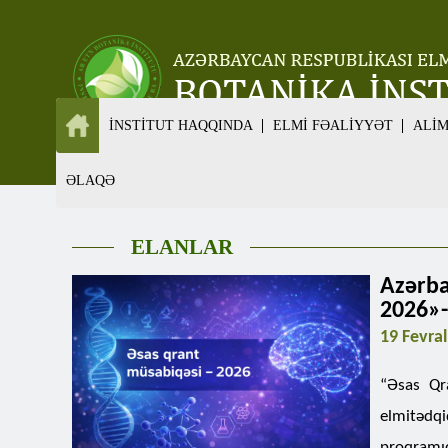
İNSTİTUT HAQQINDA
ELMİ FƏALİYYƏT
ALİ
ƏLAQƏ
ELANLAR
Azərb
2026»-
19 Fevra
“Əsas Qra
elmitədq
proqramı