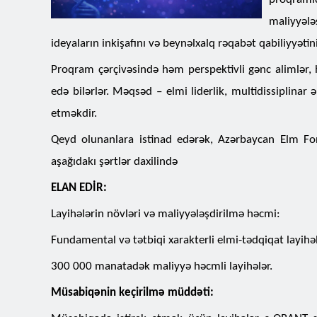
maliyyələ
ideyaların inkişafını və beynəlxalq rəqabət qabiliyyətini
Proqram çərçivəsində həm perspektivli gənc alimlər, 
edə bilərlər. Məqsəd – elmi liderlik, multidissiplina
etməkdir.
Qeyd olunanlara istinad edərək, Azərbaycan Elm F
aşağıdakı şərtlər daxilində
ELAN EDİR:
Layihələrin növləri və maliyyələşdirilmə həcmi:
Fundamental və tətbiqi xarakterli elmi-tədqiqat layihəl
300 000 manatadək maliyyə həcmli layihələr.
Müsabiqənin keçirilmə müddəti: