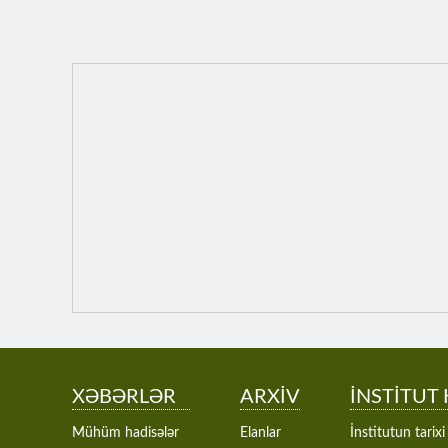
XƏBƏRLƏR
ARXİV
İNSTİTUT
Mühüm hadisələr
Elanlar
İnstitutun tarixi