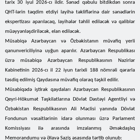
tarix 30 iyul 2026-cı ildir. Sənəd qəbulu bitdikdən sonra
QHT-lərin təqdim etdiyi layihə təkliflərinə dair sənədlərin
ekspertizası aparılacaq, layihələr təhlil ediləcək və qaliblər
müəyyənləşdiriləcək, elan ediləcək.
Müsabiqə Azərbaycan və Özbəkistanın müvafiq yerli
qanunvericiliyinə uyğun aparılır. Azərbaycan Respublikası
üzrə müsabiqə Azərbaycan Respublikasının Nazirlər
Kabinetinin 2026-cı il 22 iyun tarixli 188 nömrəli qərarla
təsdiq edilmiş Qaydasına müvafiq olaraq təşkil edilir.
Müsabiqədə iştirak qaydaları Azərbaycan Respublikasının
Qeyri-Hökumət Təşkilatlarına Dövlət Dəstəyi Agentliyi və
Özbəkistan Respublikasının Ali Məclisi yanında Dövlət
Fondunun vəsaitlərinin idarə olunması üzrə Parlament
Komissiyası ilə arasında imzalanmış Əməkdaşlıq
Memorandumu və Əlavə Saziş əsasında tərtib olunub: