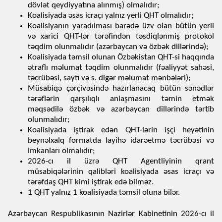
dövlət qeydiyyatına alınmış) olmalıdır;
Koalisiyada əsas icraçı yalnız yerli QHT olmalıdır;
Koalisiyanın yaradılması barədə üzv olan bütün yerli
və xarici QHT-lər tərəfindən təsdiqlənmiş protokol
təqdim olunmalıdır (azərbaycan və özbək dillərində);
Koalisiyada təmsil olunan Özbəkistan QHT-si haqqında
ətraflı məlumat təqdim olunmalıdır (fəaliyyət sahəsi,
təcrübəsi, saytı və s. digər məlumat mənbələri);
Müsabiqə çərçivəsində hazırlanacaq bütün sənədlər
tərəflərin qarşılıqlı anlaşmasını təmin etmək
məqsədilə özbək və azərbaycan dillərində tərtib
olunmalıdır;
Koalisiyada iştirak edən QHT-lərin işçi heyətinin
beynəlxalq formatda layihə idarəetmə təcrübəsi və
imkanları olmalıdır;
2026-cı il üzrə QHT Agentliyinin qrant
müsabiqələrinin qalibləri koalisiyada əsas icraçı və
tərəfdaş QHT kimi iştirak edə bilməz.
1 QHT yalnız 1 koalisiyada təmsil oluna bilər.
Azərbaycan Respublikasının Nazirlər Kabinetinin 2026-cı il