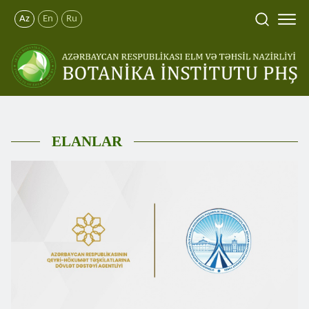
Az
En
Ru
ELANLAR