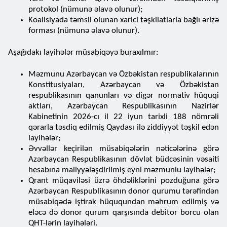
protokol (nümunə əlavə olunur);
Koalisiyada təmsil olunan xarici təşkilatlarla bağlı ərizə
forması (nümunə əlavə olunur).
Aşağıdakı layihələr müsabiqəyə buraxılmır:
Məzmunu Azərbaycan və Özbəkistan respublikalarının
Konstitusiyaları, Azərbaycan və Özbəkistan
respublikasının qanunları və digər normativ hüquqi
aktları, Azərbaycan Respublikasının Nazirlər
Kabinetinin 2026-cı il 22 iyun tarixli 188 nömrəli
qərarla təsdiq edilmiş Qaydası ilə ziddiyyət təşkil edən
layihələr;
Əvvəllər keçirilən müsabiqələrin nəticələrinə görə
Azərbaycan Respublikasının dövlət büdcəsinin vəsaiti
hesabına maliyyələşdirilmiş eyni məzmunlu layihələr;
Qrant müqaviləsi üzrə öhdəliklərini pozduğuna görə
Azərbaycan Respublikasının donor qurumu tərəfindən
müsabiqədə iştirak hüququndan məhrum edilmiş və
eləcə də donor qurum qarşısında debitor borcu olan
QHT-lərin layihələri.