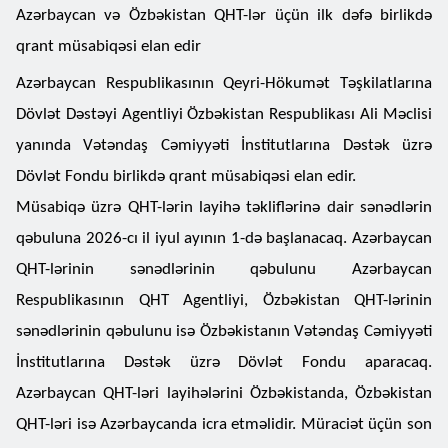
Azərbaycan və Özbəkistan QHT-lər üçün ilk dəfə birlikdə
qrant müsabiqəsi elan edir
Azərbaycan Respublikasının Qeyri-Hökumət Təşkilatlarına
Dövlət Dəstəyi Agentliyi Özbəkistan Respublikası Ali Məclisi
yanında Vətəndaş Cəmiyyəti İnstitutlarına Dəstək üzrə
Dövlət Fondu birlikdə qrant müsabiqəsi elan edir.
Müsabiqə üzrə QHT-lərin layihə təkliflərinə dair sənədlərin
qəbuluna 2026-cı il iyul ayının 1-də başlanacaq. Azərbaycan
QHT-lərinin sənədlərinin qəbulunu Azərbaycan
Respublikasının QHT Agentliyi, Özbəkistan QHT-lərinin
sənədlərinin qəbulunu isə Özbəkistanın Vətəndaş Cəmiyyəti
İnstitutlarına Dəstək üzrə Dövlət Fondu aparacaq.
Azərbaycan QHT-ləri layihələrini Özbəkistanda, Özbəkistan
QHT-ləri isə Azərbaycanda icra etməlidir. Müraciət üçün son