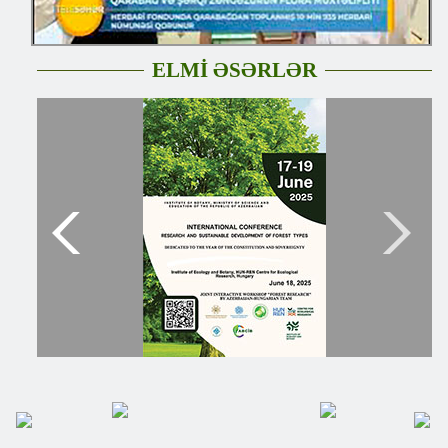
ELMİ ƏSƏRLƏR