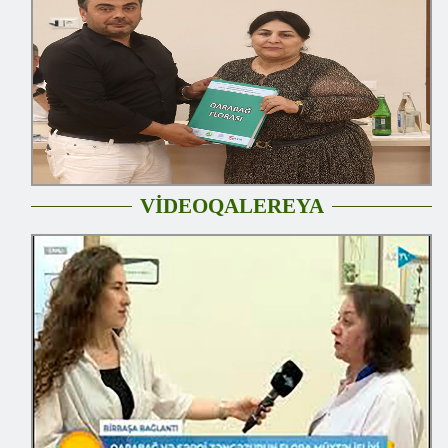
VİDEOQALEREYA