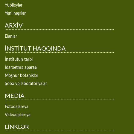
Yubileylər
Yeni nəşrlər
ARXİV
Elanlar
İNSTİTUT HAQQINDA
İnstitutun tarixi
İdarəetmə aparatı
Məşhur botaniklər
Şöbə və laboratoriyalar
MEDİA
Fotoqalareya
Videoqalareya
LİNKLƏR