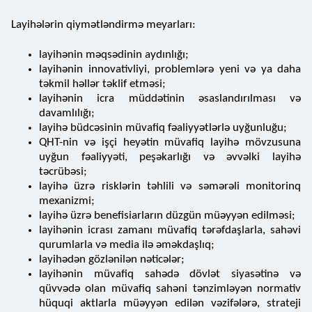
Layihələrin qiymətləndirmə meyarları:
layihənin məqsədinin aydınlığı;
layihənin innovativliyi, problemlərə yeni və ya daha
təkmil həllər təklif etməsi;
layihənin icra müddətinin əsaslandırılması və
davamlılığı;
layihə büdcəsinin müvafiq fəaliyyətlərlə uyğunluğu;
QHT-nin və işçi heyətin müvafiq layihə mövzusuna
uyğun fəaliyyəti, peşəkarlığı və əvvəlki layihə
təcrübəsi;
layihə üzrə risklərin təhlili və səmərəli monitorinq
mexanizmi;
layihə üzrə benefisiarların düzgün müəyyən edilməsi;
layihənin icrası zamanı müvafiq tərəfdaşlarla, sahəvi
qurumlarla və media ilə əməkdaşlıq;
layihədən gözlənilən nəticələr;
layihənin müvafiq sahədə dövlət siyasətinə və
qüvvədə olan müvafiq sahəni tənzimləyən normativ
hüquqi aktlarla müəyyən edilən vəzifələrə, strateji