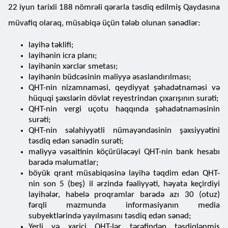
22 iyun tarixli 188 nömrəli qərarla təsdiq edilmiş Qaydasına
müvafiq olaraq, müsabiqə üçün tələb olunan sənədlər:
layihə təklifi;
layihənin icra planı;
layihənin xərclər smetası;
layihənin büdcəsinin maliyyə əsaslandırılması;
QHT-nin nizamnaməsi, qeydiyyat şəhadətnaməsi və
hüquqi şəxslərin dövlət reyestrindən çıxarışının surəti;
QHT-nin vergi uçotu haqqında şəhadətnaməsinin
surəti;
QHT-nin səlahiyyətli nümayəndəsinin şəxsiyyətini
təsdiq edən sənədin surəti;
maliyyə vəsaitinin köçürüləcəyi QHT-nin bank hesabı
barədə məlumatlar;
böyük qrant müsabiqəsinə layihə təqdim edən QHT-
nin son 5 (beş) il ərzində fəaliyyəti, həyata keçirdiyi
layihələr, habelə proqramlar barədə azı 30 (otuz)
fərqli məzmunda informasiyanın media
subyektlərində yayılmasını təsdiq edən sənəd;
Yerli və xarici QHT-lər tərəfindən təsdiqlənmiş