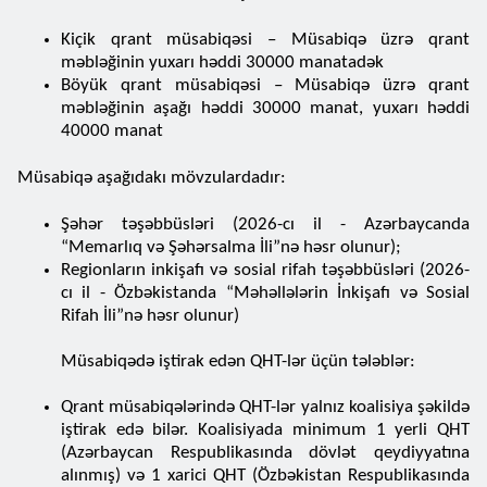
Kiçik qrant müsabiqəsi – Müsabiqə üzrə qrant
məbləğinin yuxarı həddi 30000 manatadək
Böyük qrant müsabiqəsi – Müsabiqə üzrə qrant
məbləğinin aşağı həddi 30000 manat, yuxarı həddi
40000 manat
Müsabiqə aşağıdakı mövzulardadır:
Şəhər təşəbbüsləri (2026-cı il - Azərbaycanda
“Memarlıq və Şəhərsalma İli”nə həsr olunur);
Regionların inkişafı və sosial rifah təşəbbüsləri (2026-
cı il - Özbəkistanda “Məhəllələrin İnkişafı və Sosial
Rifah İli”nə həsr olunur)
Müsabiqədə iştirak edən QHT-lər üçün tələblər:
Qrant müsabiqələrində QHT-lər yalnız koalisiya şəkildə
iştirak edə bilər. Koalisiyada minimum 1 yerli QHT
(Azərbaycan Respublikasında dövlət qeydiyyatına
alınmış) və 1 xarici QHT (Özbəkistan Respublikasında