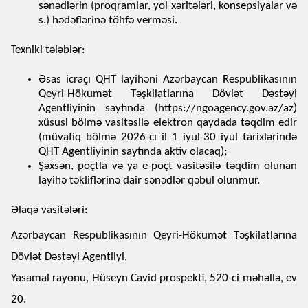
sənədlərin (proqramlar, yol xəritələri, konsepsiyalar və
s.) hədəflərinə töhfə verməsi.
Texniki tələblər:
Əsas icraçı QHT layihəni Azərbaycan Respublikasının
Qeyri-Hökumət Təşkilatlarına Dövlət Dəstəyi
Agentliyinin saytında (https://ngoagency.gov.az/az)
xüsusi bölmə vasitəsilə elektron qaydada təqdim edir
(müvafiq bölmə 2026-cı il 1 iyul-30 iyul tarixlərində
QHT Agentliyinin saytında aktiv olacaq);
Şəxsən, poçtla və ya e-poçt vasitəsilə təqdim olunan
layihə təkliflərinə dair sənədlər qəbul olunmur.
Əlaqə vasitələri:
Azərbaycan Respublikasının Qeyri-Hökumət Təşkilatlarına
Dövlət Dəstəyi Agentliyi,
Yasamal rayonu, Hüseyn Cavid prospekti, 520-ci məhəllə, ev
20.