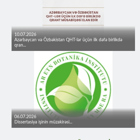
10.07.2026
Azərbaycan və Özbəkistan QHT-lər üçün ilk dəfə birlikdə
qran...
06.07.2026
Dissertasiya işinin müzakirəsi...