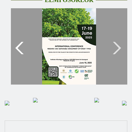
ELMİ ƏSƏRLƏR