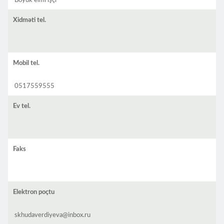
Böyük elmi işçi
Xidməti tel.
Mobil tel.
0517559555
Ev tel.
Faks
Elektron poçtu
skhudaverdiyeva@inbox.ru