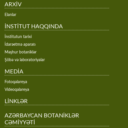
ARXİV
Elanlar
İNSTİTUT HAQQINDA
İnstitutun tarixi
İdarəetmə aparatı
Məşhur botaniklər
Şöbə və laboratoriyalar
MEDİA
Fotoqalareya
Videoqalareya
LİNKLƏR
AZƏRBAYCAN BOTANİKLƏR
CƏMİYYƏTİ