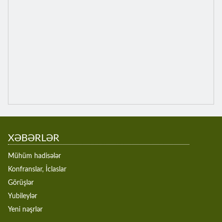
XƏBƏRLƏR
Mühüm hadisələr
Konfranslar, İclaslar
Görüşlər
Yubileylər
Yeni nəşrlər