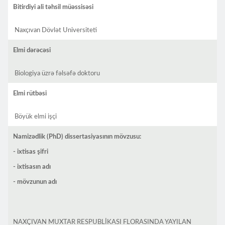
Bitirdiyi ali təhsil müəssisəsi
Naxçıvan Dövlət Universiteti
Elmi dərəcəsi
Biologiya üzrə fəlsəfə doktoru
Elmi rütbəsi
Böyük elmi işçi
Namizədlik (PhD) dissertasiyasının mövzusu:
- ixtisas şifri
- ixtisasın adı
- mövzunun adı
NAXÇIVAN MUXTAR RESPUBLİKASI FLORASINDA YAYILAN