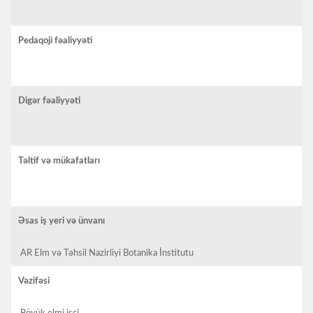
Pedaqoji fəaliyyəti
Digər fəaliyyəti
Təltif və mükafatları
Əsas iş yeri və ünvanı
AR Elm və Təhsil Nazirliyi Botanika İnstitutu
Vəzifəsi