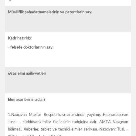
3
Müəlliflik şəhadətnamələrinin və patentlərin sayı
Kadr hazırlığı:
- fəlsəfə doktorlarının sayı
Əsas elmi nailiyyətləri
Elmi əsərlərinin adları
1.Naxçıvan Muxtar Respublikası ərazisində yayılmış Euphorbiaceae
Juss. – süddüyənkimilər fəsiləsinin tədqiqinə dair. AMEA Naxçıvan
bölməsi, Xəbərlər, təbiət və texniki elmlər seriyası.-Naxçıvan: Tusi, -