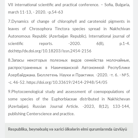
VII international scientific and practical conference. – Sofia, Bulgaria,
march 11-13, - 2020. -p.54-63
7.Dynamics of change of chlorophyll and carotenoid pigments in
leaves of Chrosophora Tinctora species spread in Nakhchivan
Autonomous Republic (Azerbaijan Republic). International journal of
scientific reports. -2020. 6(8), p.1-4.
doi:http//dx.doi.org/10.18203/issn.2454-2156
8.Запасы некоторых полезных видов семейства молочайные,
распространенных в Нахичеванской Автономной Республике
Азербайджана. Бюллетень Науки и Практики. -2020. -т. 6. -№5.
-с. 46-52. https://doi.org/10.33619/2414-2948/54/05
9.Phytocoenological study and assessment of coenopopulations of
some species of the Euphorbiaceae distributed in Nakhichevan
(Azerbaijan). Russian Journal Article. -2023, 8(12), 133-144,
publishing Centerscience and practice.
Respublika, beynəlxalq və xarici ölkələrin elmi qurumlarında üzvlüyü