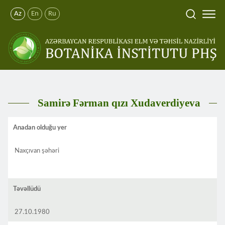
Az
En
Ru
Samirə Fərman qızı Xudaverdiyeva
Anadan olduğu yer
Naxçıvan şəhəri
Təvəllüdü
27.10.1980