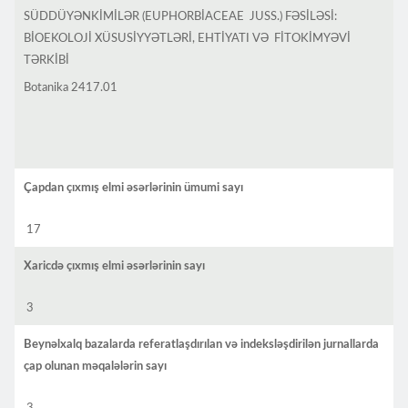
SÜDDÜYƏNKİMİLƏR (EUPHORBİACEAE JUSS.) FƏSİLƏSİ:
BİOEKOLOJİ XÜSUSİYYƏTLƏRİ, EHTİYATI VƏ FİTOKİMYƏVİ
TƏRKİBİ
Botanika 2417.01
Çapdan çıxmış elmi əsərlərinin ümumi sayı
17
Xaricdə çıxmış elmi əsərlərinin sayı
3
Beynəlxalq bazalarda referatlaşdırılan və indeksləşdirilən jurnallarda
çap olunan məqalələrin sayı