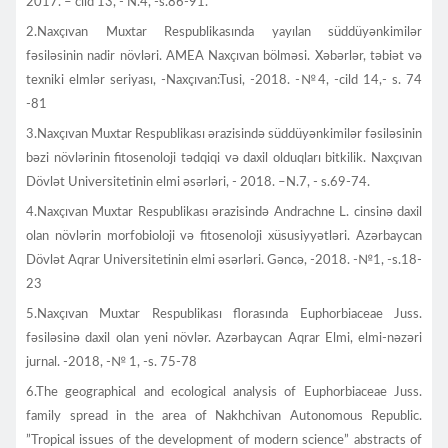
2017. – cild 13, - N.4, -s.86-91.
2.Naxçıvan Muxtar Respublikasında yayılan süddüyənkimilər
fəsiləsinin nadir növləri. AMEA Naxçıvan bölməsi. Xəbərlər, təbiət və
texniki elmlər seriyası, -Naxçıvan:Tusi, -2018. -№4, -cild 14,- s. 74
-81
3.Naxçıvan Muxtar Respublikası ərazisində süddüyənkimilər fəsiləsinin
bəzi növlərinin fitosenoloji tədqiqi və daxil olduqları bitkilik. Naxçıvan
Dövlət Universitetinin elmi əsərləri, - 2018. –N.7, - s.69-74.
4.Naxçıvan Muxtar Respublikası ərazisində Andrachne L. cinsinə daxil
olan növlərin morfobioloji və fitosenoloji xüsusiyyətləri. Azərbaycan
Dövlət Aqrar Universitetinin elmi əsərləri. Gəncə, -2018. -№1, -s.18-
23
5.Naxçıvan Muxtar Respublikası florasında Euphorbiaceae Juss.
fəsiləsinə daxil olan yeni növlər. Azərbaycan Aqrar Elmi, elmi-nəzəri
jurnal. -2018, -№ 1, -s. 75-78
6.The geographical and ecological analysis of Euphorbiaceae Juss.
family spread in the area of Nakhchivan Autonomous Republic.
”Tropical issues of the development of modern science” abstracts of