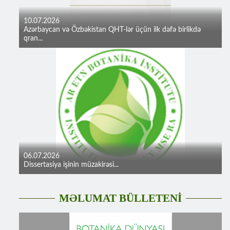
10.07.2026
Azərbaycan və Özbəkistan QHT-lər üçün ilk dəfə birlikdə
qran...
06.07.2026
Dissertasiya işinin müzakirəsi...
MƏLUMAT BÜLLETENİ