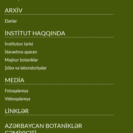
ARXİV
Elanlar
İNSTİTUT HAQQINDA
İnstitutun tarixi
İdarəetmə aparatı
Məşhur botaniklər
Şöbə və laboratoriyalar
MEDİA
Fotoqalareya
Videoqalareya
LİNKLƏR
AZƏRBAYCAN BOTANİKLƏR