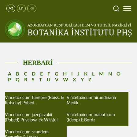
Az
En
Ru
HERBARİ
A
B
C
D
E
F
G
H
I
J
K
L
M
N
O
P
Q
R
S
T
U
V
W
X
Y
Z
Vincetoxicum funebre (Boiss. &
Vincetoxicum hirundinaria
Kotschy) Pobed.
Medik.
Vincetoxicum juzepczukii
Vincetoxicum maeoticum
(Pobed) Privalova ex Wissjul
(Kleop).E.Bordz
Vincetoxicum scandens