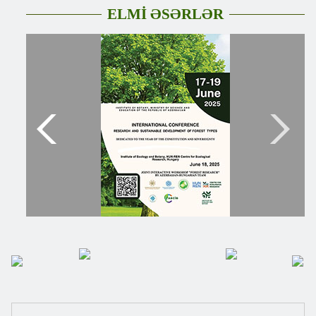
ELMİ ƏSƏRLƏR