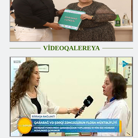
VİDEOQALEREYA