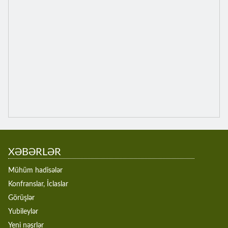
XƏBƏRLƏR
Mühüm hadisələr
Konfranslar, İclaslar
Görüşlər
Yubileylər
Yeni nəşrlər