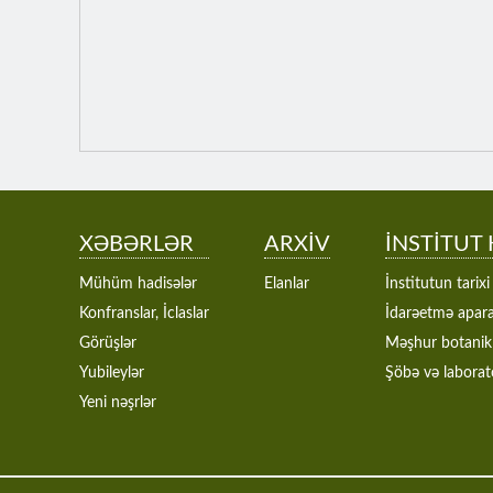
XƏBƏRLƏR
ARXİV
İNSTİTUT
Mühüm hadisələr
Elanlar
İnstitutun tarixi
Konfranslar, İclaslar
İdarəetmə apara
Görüşlər
Məşhur botanik
Yubileylər
Şöbə və laborat
Yeni nəşrlər