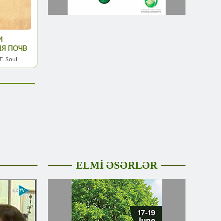
И
Я ПОЧВ
 F. Soul
ELMİ ƏSƏRLƏR