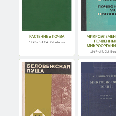
РАСТЕНИЕ и ПОЧВА
МИКРОЭЛЕМЕН
ПОЧВЕННЫ
1973-cü il T.A. Rabotnova
МИКРООРГАН
1967-сi il. O.İ. Be