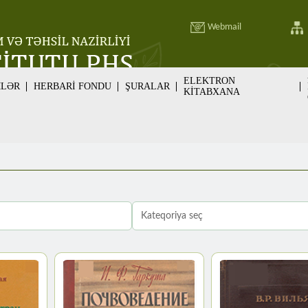
Webmail
ELEKTRON
MLƏR
HERBARİ FONDU
ŞURALAR
KİTABXANA