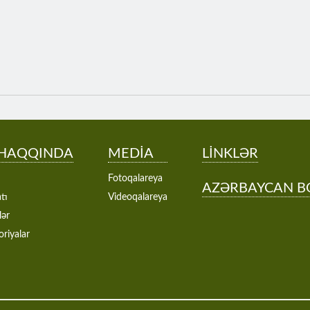
 HAQQINDA
MEDİA
LİNKLƏR
Fotoqalareya
AZƏRBAYCAN B
tı
Videoqalareya
lər
oriyalar