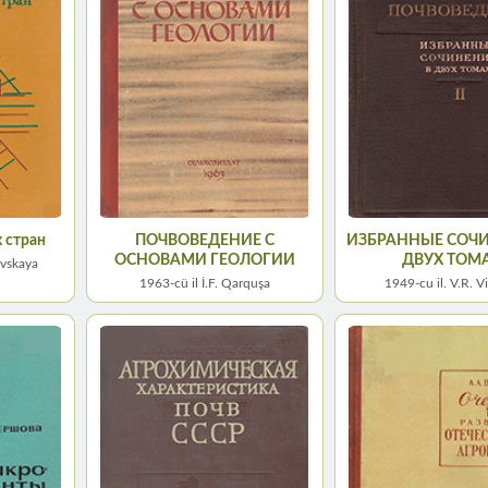
 стран
ПОЧВОВЕДЕНИЕ С
ИЗБРАННЫЕ СОЧИ
ОСНОВАМИ ГЕОЛОГИИ
ДВУХ ТОМ
ovskaya
1963-cü il İ.F. Qarquşa
1949-сu il. V.R. V