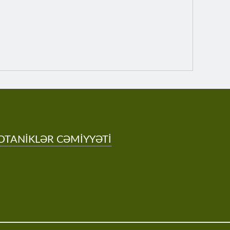
OTANİKLƏR CƏMİYYƏTİ