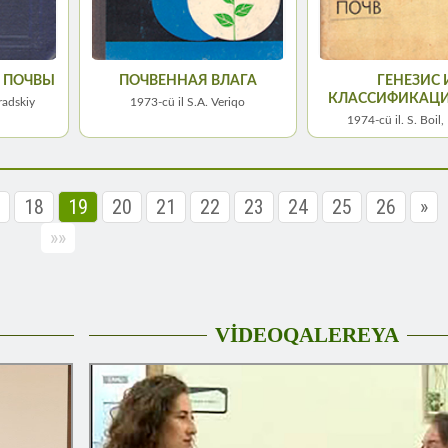
 ПОЧВЫ
ПОЧВЕННАЯ ВЛАГА
ГЕНЕЗИС 
КЛАССИФИКАЦИ
radskiy
1973-cü il S.A. Veriqo
1974-сü il. S. Boil,
18
19
20
21
22
23
24
25
26
»
»»
VİDEOQALEREYA