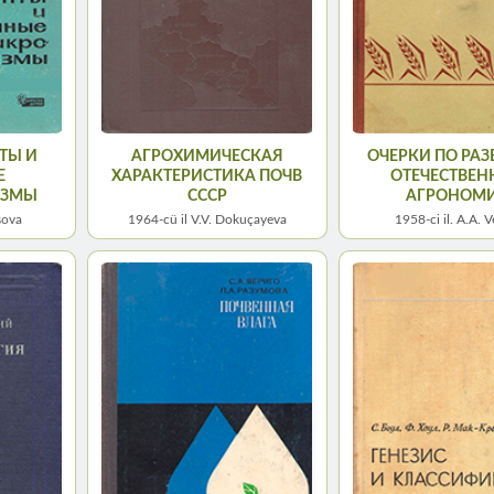
ТЫ И
АГРОХИМИЧЕСКАЯ
ОЧЕРКИ ПО РА
Е
ХАРАКТЕРИСТИКА ПОЧВ
ОТЕЧЕСТВЕ
ИЗМЫ
СССР
АГРОНОМ
rşova
1964-cü il V.V. Dokuçayeva
1958-сi il. A.A. V