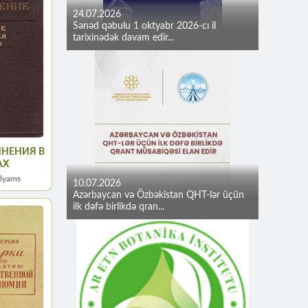
24.07.2026
Sənəd qəbulu 1 oktyabr 2026-cı il
tarixinədək davam edir...
НЕНИЯ В
АХ
ilyams
10.07.2026
Azərbaycan və Özbəkistan QHT-lər üçün
ilk dəfə birlikdə qran...