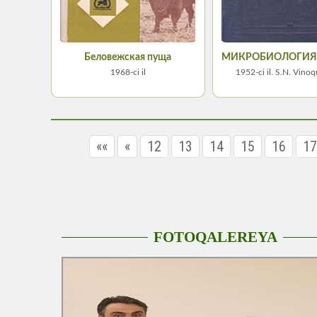
Беловежская пуща
МИКРОБИОЛОГИЯ
1968-ci il
1952-сi il. S.N. Vinoq
««
«
12
13
14
15
16
17
FOTOQALEREYA