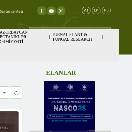
Az
En
Ru
Saytın xəritəsi
AZƏRBAYCAN
JURNAL PLANT &
BOTANİKLƏR
FUNGAL RESEARCH
CƏMİYYƏTİ
ELANLAR
⌕