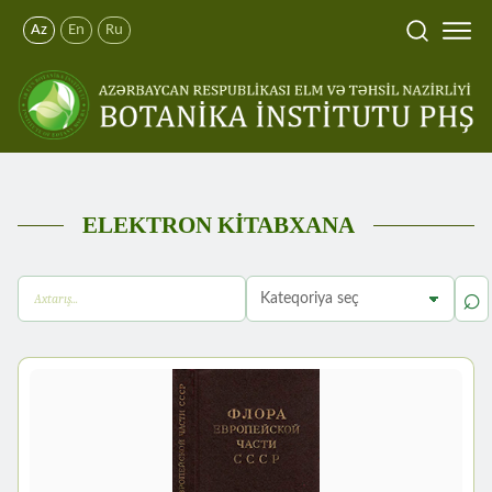
Az
En
Ru
ELEKTRON KİTABXANA
⌕