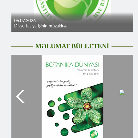
06.07.2026
Dissertasiya işinin müzakirəsi...
MƏLUMAT BÜLLETENİ