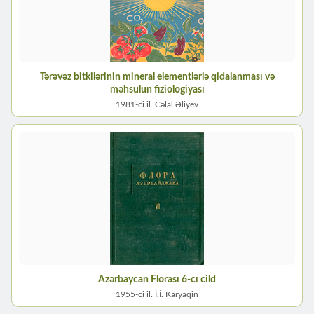
Tərəvəz bitkilərinin mineral elementlərlə qidalanması və
məhsulun fiziologiyası
1981-ci il. Cəlal Əliyev
Azərbaycan Florası 6-cı cild
1955-ci il. İ.İ. Karyaqin