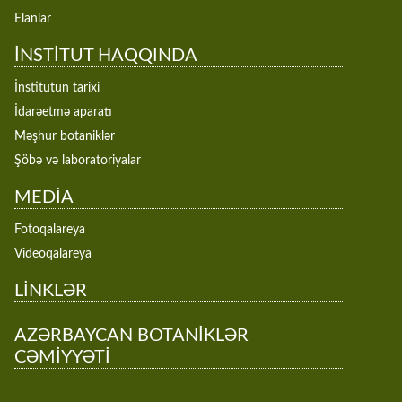
Elanlar
İNSTİTUT HAQQINDA
İnstitutun tarixi
İdarəetmə aparatı
Məşhur botaniklər
Şöbə və laboratoriyalar
MEDİA
Fotoqalareya
Videoqalareya
LİNKLƏR
AZƏRBAYCAN BOTANİKLƏR
CƏMİYYƏTİ