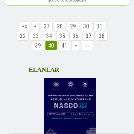
2005-ci il. S. Siradjetdin
««
«
27
28
29
30
31
32
33
34
35
36
37
38
39
40
41
»
»»
ELANLAR