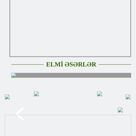
ELMİ ƏSƏRLƏR