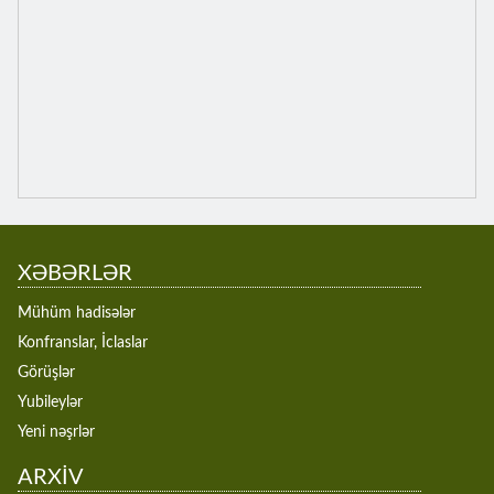
XƏBƏRLƏR
Mühüm hadisələr
Konfranslar, İclaslar
Görüşlər
Yubileylər
Yeni nəşrlər
ARXİV