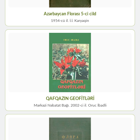
Azərbaycan Florası 5-ci cild
1954-cü il. İ.İ. Karyaqin
QAFQAZIN GEOFİTLƏRİ
Mərkəzi Nəbatat Bağı. 2002-ci il. Oruc İbadli