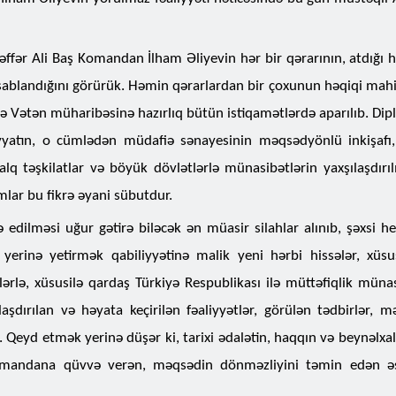
ffər Ali Baş Komandan İlham Əliyevin hər bir qərarının, atdığı 
sablandığını görürük. Həmin qərarlardan bir çoxunun həqiqi mah
də Vətən müharibəsinə hazırlıq bütün istiqamətlərdə aparılıb. Dip
diyyatın, o cümlədən müdafiə sənayesinin məqsədyönlü inkişaf
xalq təşkilatlar və böyük dövlətlərlə münasibətlərin yaxşılaşdırı
mlar bu fikrə əyani sübutdur.
 edilməsi uğur gətirə biləcək ən müasir silahlar alınıb, şəxsi he
 yerinə yetirmək qabiliyyətinə malik yeni hərbi hissələr, xüsus
tlərlə, xüsusilə qardaş Türkiyə Respublikası ilə müttəfiqlik müna
nlaşdırılan və həyata keçirilən fəaliyyətlər, görülən tədbirlər, 
ə. Qeyd etmək yerinə düşər ki, tarixi ədalətin, haqqın və beynəlx
omandana qüvvə verən, məqsədin dönməzliyini təmin edən əs