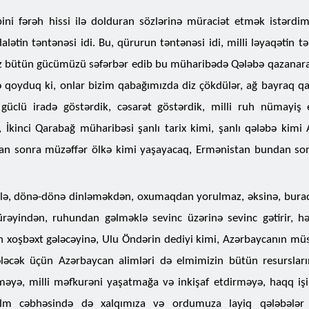
ini fərəh hissi ilə dolduran sözlərinə müraciət etmək istərdim
ətin təntənəsi idi. Bu, qürurun təntənəsi idi, milli ləyaqətin tə
 Biz bütün gücümüzü səfərbər edib bu müharibədə Qələbə qazana
 qoyduq ki, onlar bizim qabağımızda diz çökdülər, ağ bayraq qal
 güclü iradə göstərdik, cəsarət göstərdik, milli ruh nümayiş 
, İkinci Qarabağ müharibəsi şanlı tarix kimi, şanlı qələbə kimi
bundan sonra müzəffər ölkə kimi yaşayacaq, Ermənistan bundan s
fələrlə, dönə-dönə dinləməkdən, oxumaqdan yorulmaz, əksinə, burad
ürəyindən, ruhundan gəlməklə sevinc üzərinə sevinc gətirir, hə
in xoşbəxt gələcəyinə, Ulu Öndərin dediyi kimi, Azərbaycanın müst
ləcək üçün Azərbaycan alimləri də elmimizin bütün resursları
məyə, milli məfkurəni yaşatmağa və inkişaf etdirməyə, haqq iş
elm cəbhəsində də xalqımıza və ordumuza layiq qələbələ