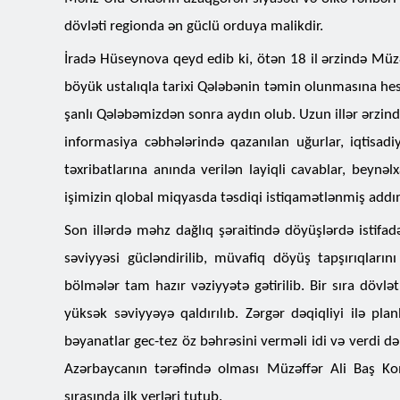
dövləti regionda ən güclü orduya malikdir.
İradə Hüseynova qeyd edib ki, ötən 18 il ərzində Müzə
böyük ustalıqla tarixi Qələbənin təmin olunmasına he
şanlı Qələbəmizdən sonra aydın olub. Uzun illər ərzin
informasiya cəbhələrində qazanılan uğurlar, iqtisa
təxribatlarına anında verilən layiqli cavablar, beynəl
işimizin qlobal miqyasda təsdiqi istiqamətlənmiş addı
Son illərdə məhz dağlıq şəraitində döyüşlərdə istifadə
səviyyəsi gücləndirilib, müvafiq döyüş tapşırıqlarını
bölmələr tam hazır vəziyyətə gətirilib. Bir sıra dövlə
yüksək səviyyəyə qaldırılıb. Zərgər dəqiqliyi ilə pla
bəyanatlar gec-tez öz bəhrəsini verməli idi və verdi d
Azərbaycanın tərəfində olması Müzəffər Ali Baş K
sırasında ilk yerləri tutub.