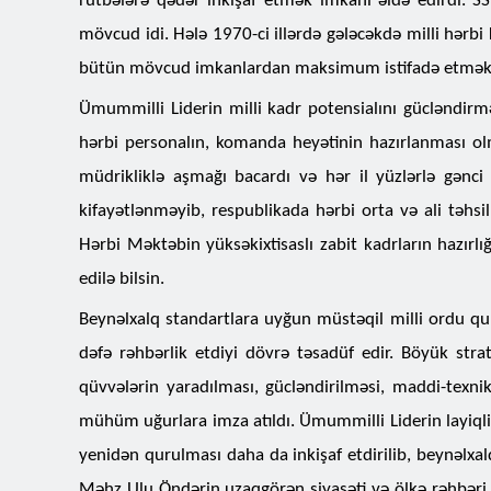
rütbələrə qədər inkişaf etmək imkanı əldə edirdi. SS
mövcud idi. Hələ 1970-ci illərdə gələcəkdə milli hərbi
bütün mövcud imkanlardan maksimum istifadə etməklə v
Ümummilli Liderin milli kadr potensialını gücləndirmə
hərbi personalın, komanda heyətinin hazırlanması o
müdrikliklə aşmağı bacardı və hər il yüzlərlə gənci
kifayətlənməyib, respublikada hərbi orta və ali təhsi
Hərbi Məktəbin yüksəkixtisaslı zabit kadrların hazırlı
edilə bilsin.
Beynəlxalq standartlara uyğun müstəqil milli ordu qur
dəfə rəhbərlik etdiyi dövrə təsadüf edir. Böyük str
qüvvələrin yaradılması, gücləndirilməsi, maddi-texnik
mühüm uğurlara imza atıldı. Ümummilli Liderin layiqli
yenidən qurulması daha da inkişaf etdirilib, beynəlxalq
Məhz Ulu Öndərin uzaqgörən siyasəti və ölkə rəhbəri 