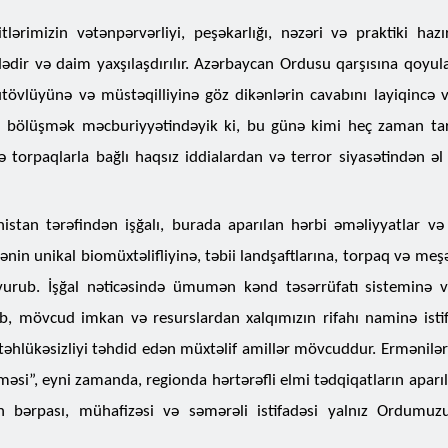
mizin vətənpərvərliyi, peşəkarlığı, nəzəri və praktiki hazırlı
ədir və daim yaxşılaşdırılır. Azərbaycan Ordusu qarşısına qoyula
ütövlüyünə və müstəqilliyinə göz dikənlərin cavabını layiqincə 
onu bölüşmək məcburiyyətindəyik ki, bu günə kimi heç zaman ta
 torpaqlarla bağlı haqsız iddialardan və terror siyasətindən əl
tan tərəfindən işğalı, burada aparılan hərbi əməliyyatlar və i
ənin unikal biomüxtəlifliyinə, təbii landşaftlarına, torpaq və me
vurub. İşğal nəticəsində ümumən kənd təsərrüfatı sisteminə 
yib, mövcud imkan və resurslardan xalqımızın rifahı naminə ist
əhlükəsizliyi təhdid edən müxtəlif amillər mövcuddur. Ermənilər
əsi”, eyni zamanda, regionda hərtərəfli elmi tədqiqatların aparıl
nın bərpası, mühafizəsi və səmərəli istifadəsi yalnız Ordumu