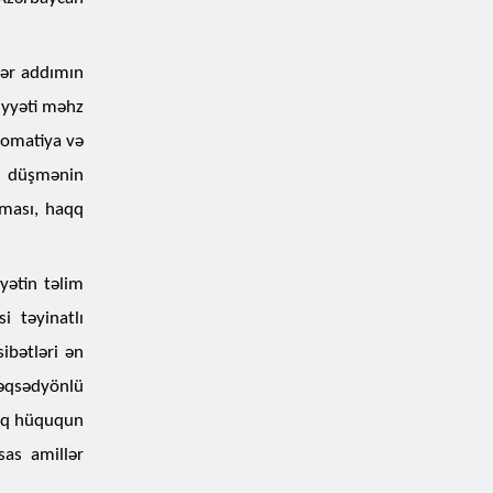
hər addımın
iyyəti məhz
lomatiya və
ı, düşmənin
lması, haqq
yətin təlim
i təyinatlı
sibətləri ən
məqsədyönlü
alq hüququn
as amillər