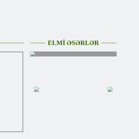
ELMİ ƏSƏRLƏR