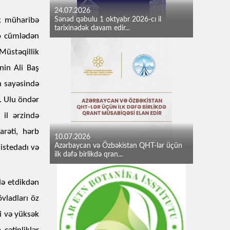
24.07.2026
k müharibə
Sənəd qəbulu 1 oktyabr 2026-cı il
tarixinədək davam edir...
 o cümlədən
Müstəqillik
nin Ali Baş
n sayəsində
i. Ulu öndər
il ərzində
arəti, hərb
10.07.2026
Azərbaycan və Özbəkistan QHT-lər üçün
 istedadı və
ilk dəfə birlikdə qran...
də etdikdən
vladları öz
di və yüksək