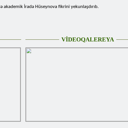
yə akademik İradə Hüseynova fikrini yekunlaşdırıb.
VİDEOQALEREYA