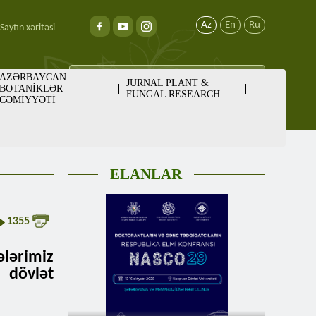
Az
En
Ru
Saytın xəritəsi
AZƏRBAYCAN
JURNAL PLANT &
BOTANİKLƏR
FUNGAL RESEARCH
CƏMİYYƏTİ
ELANLAR
1355
ərimiz
dövlət