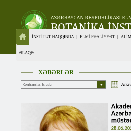
İNSTİTUT HAQQINDA
ELMİ FƏALİYYƏT
ALİ
ƏLAQƏ
XƏBƏRLƏR
Arxi
Akade
Azərb
müstəq
28.06.20