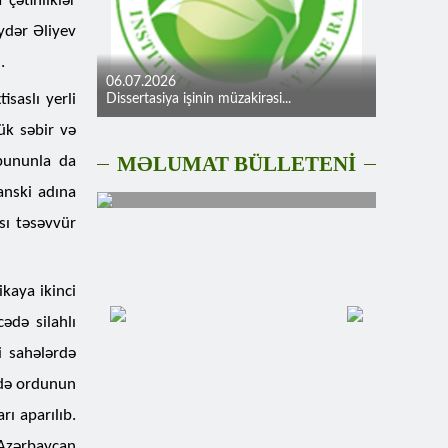
çətinliklər
ydər Əliyev
.
06.07.2026
saslı yerli
Dissertasiya işinin müzakirəsi...
ük səbir və
MƏLUMAT BÜLLETENİ
 bununla da
anski adına
ası təsəvvür
kaya ikinci
ədə silahlı
i sahələrdə
rdə ordunun
rı aparılıb.
 Azərbaycan