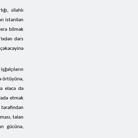
ğı, silahlı
n istənilən
verə bilmək
rixdən dərs
 çəkəcəyinə
şğalçıların
şə örtüyünə,
və eləcə də
ifadə etmək
 tərəfindən
ması, talan
zun gücünə,