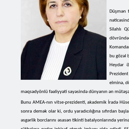
Düşmən t
nəticəsin
Silahlı 
dövründə 
Komandanı
bu gözəl b
Heydər Ə
Prezident
elminə, dö
məqsədyönlü fəaliyyəti sayəsində dünyanın ən mütəşəkki
Bunu AMEA-nın vitse-prezidenti, akademik İradə Hüsey
sonra demək olar ki, ordu yaradıcılığına sıfırdan baş
əsgərlik borclarını əsasən tikinti batalyonlarında yerinə