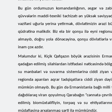
Bu gün ordumuzun komandanlığının, əsgər və zabitləri
qüvvələrin maddi-texniki təchizatı ən yüksək səviyyəd
vəzifəni uğurla yerinə yetirmək, dövlətimizin ərazi b
qüdrətinə malikdir. Biz elə bir qonşu ilə eyni regi
almayıb, doğru yola dönəcəyinə, qonşu dövlətlərlə və
inam çox azdır.
Məlumdur ki, Kiçik Qafqazın böyük ərazisinin Ermənis
qadağan edilmiş silahlardan istifadəsi nəticəsində bölg
su mənbələri və suvarma sistemlərinə ciddi ziyan 
regionda aparılan aqrar tədqiqatlara ciddi ziyan də
mümkün olmayıb. Bu gün də Ermənistanla bağlı milli t
dağıdılaraq viran qoyulmuş Qarabağın “cənnətə çevrilm
edilmiş biomüxtəlifliyin, torpaq və su ehtiyatları
müdafiəsinə arxalanmaq şərti ilə mümkündür.