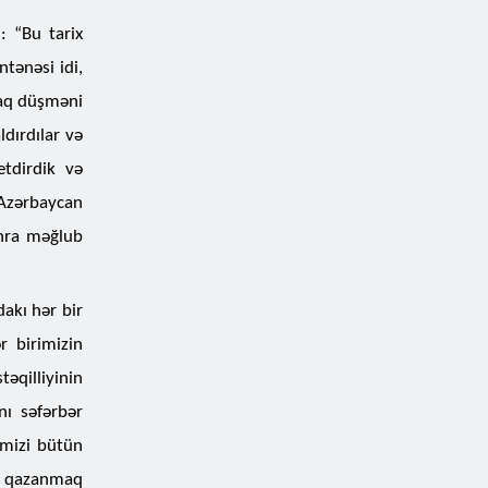
: “Bu tarix
ntənəsi idi,
raq düşməni
dırdılar və
etdirdik və
 Azərbaycan
onra məğlub
akı hər bir
r birimizin
əqilliyinin
nı səfərbər
imizi bütün
r qazanmaq