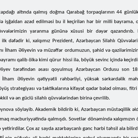
apdağı altında qalmış doğma Qarabağ torpaqlarının 44 günlü
də işğaldan azad edilməsi bu il keçirilən hər bir milli bayrama,
Qüvvələrimizin yaranma gününə xüsusi bir dəyər qazandırıb. 
ilk dəfədir ki, xalqımız Prezident, Azərbaycan Silahlı Qüvvələri
 İlham Əliyevin və müzəffər ordumuzun, şəhid və qazilərimizi
ayramı qalib ölkə kimi qürur hissi ilə, böyük sevinc içində keçird
liyev tərəfindən əsası qoyulmuş Azərbaycan Ordusu son 18 
 İlham Əliyevin qətiyyətli rəhbərliyi, yüksək sərkərdəlik məh
yüş strategiyası və taktikalarına kifayət qədər bələd olması, fitri
l və ən güclü silahlı qüvvələrindən birinə çevrilib.
nova söyləyib. Akademik bildirib ki, Azərbaycan müstəqillik əl
lamaq məcburiyyətində qalmışdı. Sovetlər dönəmində xalqımızın ö
 yetirirdilər. Çox az sayda azərbaycanlı gənc hərbi təhsil ala bilir