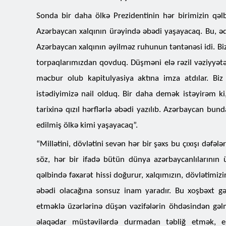
Sonda bir daha ölkə Prezidentinin hər birimizin qəlb
Azərbaycan xalqının ürəyində əbədi yaşayacaq. Bu, ədal
Azərbaycan xalqının əyilməz ruhunun təntənəsi idi.
torpaqlarımızdan qovduq. Düşməni elə rəzil vəziyyətə
məcbur olub kapitulyasiya aktına imza atdılar. Biz
istədiyimizə nail olduq. Bir daha demək istəyirəm ki
tarixinə qızıl hərflərlə əbədi yazılıb. Azərbaycan 
edilmiş ölkə kimi yaşayacaq”.
“Millətini, dövlətini sevən hər bir şəxs bu çıxışı də
söz, hər bir ifadə bütün dünya azərbaycanlılarının 
qəlbində fəxarət hissi doğurur, xalqımızın, dövlətimiz
əbədi olacağına sonsuz inam yaradır. Bu xoşbəxt gə
etməklə üzərlərinə düşən vəzifələrin öhdəsindən gəl
əlaqədar müstəvilərdə durmadan təbliğ etmək, 