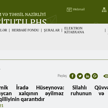
Webmail
ELEKTRON
MLƏR
HERBARİ FONDU
ŞURALAR
KİTABXANA
v
Paylaş
mik İradə Hüseynova: Silahlı Qüvvəl
aycan xalqının əyilməz ruhunun və 
illiyinin qarantıdır
21