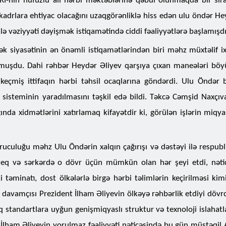
Rİ-nin nüfuzlu ali hərbi məktəblərinə qəbul olunmaqda bir sıra 
 kadrlara ehtiyac olacağını uzaqgörənliklə hiss edən ulu öndər He
əziyyəti dəyişmək istiqamətində ciddi fəaliyyətlərə başlamışdı
k siyasətinin ən önəmli istiqamətlərindən biri məhz müxtəlif ixti
lmuşdu. Dahi rəhbər Heydər Əliyev qarşıya çıxan maneələri böy
 keçmiş ittifaqın hərbi təhsil ocaqlarına göndərdi. Ulu Öndər
l sisteminin yaradılmasını təşkil edə bildi. Təkcə Cəmşid Naxçıv
ğında xidmətlərini xatırlamaq kifayətdir ki, görülən işlərin miqy
uculuğu məhz Ulu Öndərin xalqın çağırışı və dəstəyi ilə respubli
ateq və sərkərdə o dövr üçün mümkün olan hər şeyi etdi, nətic
i təminatı, dost ölkələrlə birgə hərbi təlimlərin keçirilməsi kim
 davamçısı Prezident İlham Əliyevin ölkəyə rəhbərlik etdiyi döv
 standartlara uyğun genişmiqyaslı struktur və texnoloji islahatla
İlham Əliyevin yorulmaz fəaliyyəti nəticəsində bu gün müstəqil