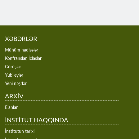
XƏBƏRLƏR
Mühüm hadisələr
Konfranslar, İclaslar
Görüşlər
Yubileylər
Yeni nəşrlər
ARXİV
Elanlar
İNSTİTUT HAQQINDA
İnstitutun tarixi