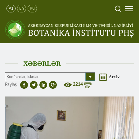
Az
En
Ru
XƏBƏRLƏR
Arxiv
2214
Paylaş