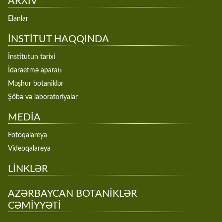
ARXİV
Elanlar
İNSTİTUT HAQQINDA
İnstitutun tarixi
İdarəetmə aparatı
Məşhur botaniklər
Şöbə və laboratoriyalar
MEDİA
Fotoqalareya
Videoqalareya
LİNKLƏR
AZƏRBAYCAN BOTANİKLƏR
CƏMİYYƏTİ