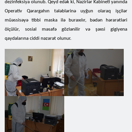
dezinfeksiya olunub. Qeyd edək ki, Nazirlər Kabineti yanında
Operativ Qərargahın tələblərinə uyğun olaraq işçilər
müəssisəyə tibbi maska ilə buraxılır, bədən hərarətləri
ölçülür, sosial məsafə gözlənilir və şəxsi gigiyena
qaydalarına ciddi nəzarət olunur.