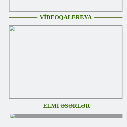
VİDEOQALEREYA
ELMİ ƏSƏRLƏR