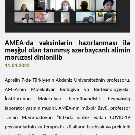
AMEA-da vaksinlərin hazırlanması ilə
məşğul olan tanınmış azərbaycanlı alimin
məruzəsi dinlənilib
11.04.2022
Aprelin 7-də Türkiyənin Akdeniz Universitetinin professoru,
AMEA-nın Molekulyar Biologiya və Biotexnologiyalar
İnstitutunun Molekulyar biomühəndislik beynəlxalq
laboratoriyasının müdiri, AMEA-nın müxbir üzvü, professor
Tərlan Məmmədovun “Bitkidə sintez edilən COVID-19
peyvəndlərinin və terapevtik zülalların istehsalı və preklinik