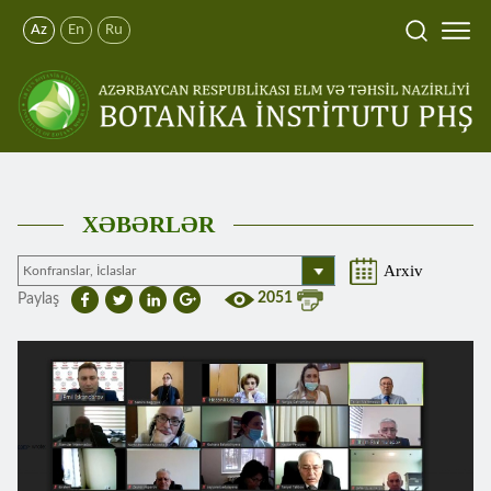
Az
En
Ru
XƏBƏRLƏR
Arxiv
2051
Paylaş