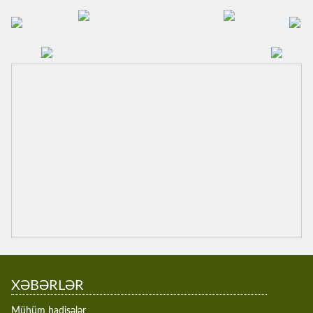
XƏBƏRLƏR
Mühüm hadisələr