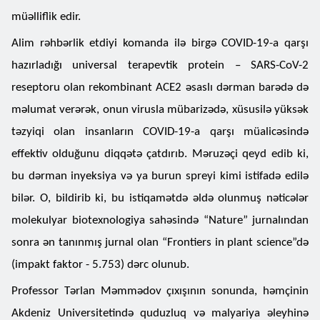
müəlliflik edir.
Alim rəhbərlik etdiyi komanda ilə birgə COVID-19-a qarşı
hazırladığı universal terapevtik protein – SARS-CoV-2
reseptoru olan rekombinant ACE2 əsaslı dərman barədə də
məlumat verərək, onun virusla mübarizədə, xüsusilə yüksək
təzyiqi olan insanların COVID-19-a qarşı müalicəsində
effektiv olduğunu diqqətə çatdırıb. Məruzəçi qeyd edib ki,
bu dərman inyeksiya və ya burun spreyi kimi istifadə edilə
bilər. O, bildirib ki, bu istiqamətdə əldə olunmuş nəticələr
molekulyar biotexnologiya sahəsində “Nature” jurnalından
sonra ən tanınmış jurnal olan “Frontiers in plant science”də
(impakt faktor - 5.753) dərc olunub.
Professor Tərlan Məmmədov çıxışının sonunda, həmçinin
Akdeniz Universitetində quduzluq və malyariya əleyhinə