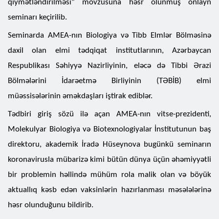
qiymətləndirilməsi” mövzusuna həsr olunmuş onlayn
seminarı keçirilib.
Seminarda AMEA-nın Biologiya və Tibb Elmlər Bölməsinə
daxil olan elmi tədqiqat institutlarının, Azərbaycan
Respublikası Səhiyyə Nazirliyinin, eləcə də Tibbi Ərazi
Bölmələrini İdarəetmə Birliyinin (TƏBİB) elmi
müəssisələrinin əməkdaşları iştirak ediblər.
Tədbiri giriş sözü ilə açan AMEA-nın vitse-prezidenti,
Molekulyar Biologiya və Biotexnologiyalar İnstitutunun baş
direktoru, akademik İradə Hüseynova bugünkü seminarın
koronavirusla mübarizə kimi bütün dünya üçün əhəmiyyətli
bir problemin həllində mühüm rola malik olan və böyük
aktuallıq kəsb edən vaksinlərin hazırlanması məsələlərinə
həsr olunduğunu bildirib.