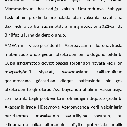
Akademik İradə Hüseynova qeyd edib ki, Tərlan
Məmmədovun hazırladığı vaksin Ümumdünya Səhiyyə
Təşkilatının prekliniki mərhələdə olan vaksinlər siyahısına
daxil edilib və bu istiqamətdə alınmış nəticələr 2021-ci ildə
3 nüfuzlu jurnalda dərc olunub.
AMEA-nın vitse-prezidenti Azərbaycanın koronavirusla
mübarizədə öndə gedən ölkələrdən biri olduğunu bildirib.
O, bu istiqamətdə dövlət başçısı tərəfindən həyata keçirilən
məqsədyönlü siyasət, vətəndaşların sağlamlığının
qorunmasına göstərilən diqqət nəticəsində bir çox
ölkələrdən fərqli olaraq Azərbaycanda əhalinin vaksinasiya
təminatı ilə bağlı problemlərin olmadığını diqqətə çatdırıb.
Akademik İradə Hüseynova Azərbaycanda yerli vaksinlərin
hazırlanması məsələsinin zəruriliyinə toxunub, bu
istiqamətdə ölkə alimlərinin böyük potensiala malik