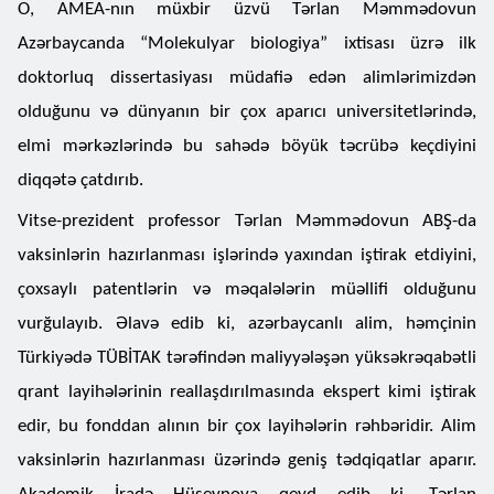
O, AMEA-nın müxbir üzvü Tərlan Məmmədovun
Azərbaycanda “Molekulyar biologiya” ixtisası üzrə ilk
doktorluq dissertasiyası müdafiə edən alimlərimizdən
olduğunu və dünyanın bir çox aparıcı universitetlərində,
elmi mərkəzlərində bu sahədə böyük təcrübə keçdiyini
diqqətə çatdırıb.
Vitse-prezident professor Tərlan Məmmədovun ABŞ-da
vaksinlərin hazırlanması işlərində yaxından iştirak etdiyini,
çoxsaylı patentlərin və məqalələrin müəllifi olduğunu
vurğulayıb. Əlavə edib ki, azərbaycanlı alim, həmçinin
Türkiyədə TÜBİTAK tərəfindən maliyyələşən yüksəkrəqabətli
qrant layihələrinin reallaşdırılmasında ekspert kimi iştirak
edir, bu fonddan alının bir çox layihələrin rəhbəridir. Alim
vaksinlərin hazırlanması üzərində geniş tədqiqatlar aparır.