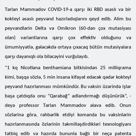
Tərlan Məmmədov COVID-19-a qarşı iki RBD əsaslı və bir
kokteyl əsaslı peyvənd hazırladıqlarını qeyd edib. Alim bu
peyvəndlərin Delta və Omikron (60-dən çox mutasiyası
olan) variantlarına qarşı çox effektiv olduğunu və
ümumiyyətlə, gələcəkdə ortaya çıxacaq bütün mutasiyalara
qarşı dayanıqlı ola biləcəyini vurğulayıb.
“1 kq Nicotiana benthamiana bitkisindən 25 milliqrama
kimi, başqa sözlə, 5 min insana kifayət edəcək qədər kokteyl
peyvənd hazırlanması mümkündür. Bu vaksin üzərində işlər
başa çatdıqda onu “Qarabağ” adlandırmağı düşünürük”, -
deyə professor Tərlan Məmmədov əlavə edib. Onun
sözlərinə görə, rəhbərlik etdiyi komanda bu vaksinlərin
hazırlanmasında özlərinin təkmilləşdirdikləri texnologiyanı
tətbiq edib və hazırda bununla bağlı bir neçə patentə