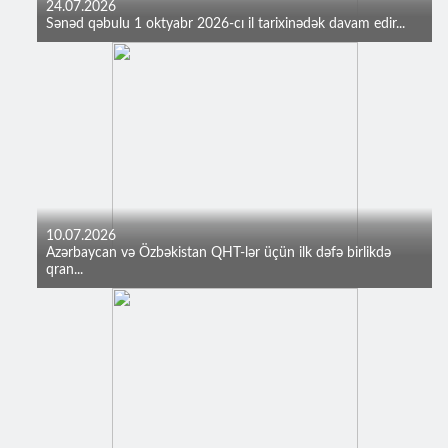
24.07.2026
Sənəd qəbulu 1 oktyabr 2026-cı il tarixinədək davam edir...
10.07.2026
Azərbaycan və Özbəkistan QHT-lər üçün ilk dəfə birlikdə
qran...