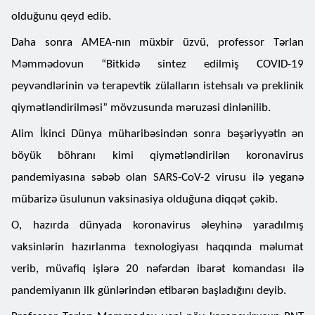
olduğunu qeyd edib.
Daha sonra AMEA-nın müxbir üzvü, professor Tərlan
Məmmədovun “Bitkidə sintez edilmiş COVID-19
peyvəndlərinin və terapevtik zülalların istehsalı və preklinik
qiymətləndirilməsi” mövzusunda məruzəsi dinlənilib.
Alim İkinci Dünya müharibəsindən sonra bəşəriyyətin ən
böyük böhranı kimi qiymətləndirilən koronavirus
pandemiyasına səbəb olan SARS-CoV-2 virusu ilə yeganə
mübarizə üsulunun vaksinasiya olduğuna diqqət çəkib.
O, hazırda dünyada koronavirus əleyhinə yaradılmış
vaksinlərin hazırlanma texnologiyası haqqında məlumat
verib, müvafiq işlərə 20 nəfərdən ibarət komandası ilə
pandemiyanın ilk günlərindən etibarən başladığını deyib.