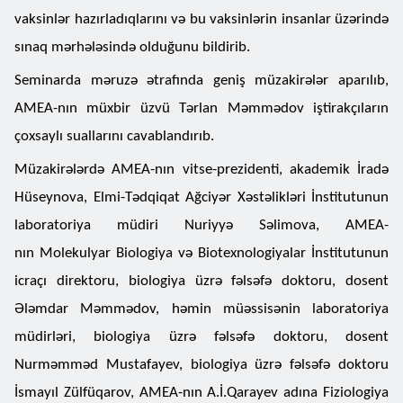
vaksinlər hazırladıqlarını və bu vaksinlərin insanlar üzərində
sınaq mərhələsində olduğunu bildirib.
Seminarda məruzə ətrafında geniş müzakirələr aparılıb,
AMEA-nın müxbir üzvü Tərlan Məmmədov iştirakçıların
çoxsaylı suallarını cavablandırıb.
Müzakirələrdə AMEA-nın vitse-prezidenti, akademik İradə
Hüseynova, Elmi-Tədqiqat Ağciyər Xəstəlikləri İnstitutunun
laboratoriya müdiri Nuriyyə Səlimova, AMEA-
nın Molekulyar Biologiya və Biotexnologiyalar İnstitutunun
icraçı direktoru, biologiya üzrə fəlsəfə doktoru, dosent
Ələmdar Məmmədov, həmin müəssisənin laboratoriya
müdirləri, biologiya üzrə fəlsəfə doktoru, dosent
Nurməmməd Mustafayev, biologiya üzrə fəlsəfə doktoru
İsmayıl Zülfüqarov, AMEA-nın A.İ.Qarayev adına Fiziologiya