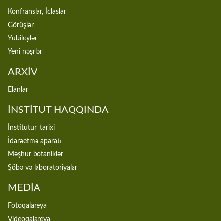
Konfranslar, İclaslar
Görüşlər
Yubileylər
Yeni nəşrlər
ARXİV
Elanlar
İNSTİTUT HAQQINDA
İnstitutun tarixi
İdarəetmə aparatı
Məşhur botaniklər
Şöbə və laboratoriyalar
MEDİA
Fotoqalareya
Videoqalareya