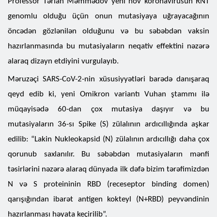
Professor Tərlan Məmmədov yeni növ koronavirusun RNT
genomlu olduğu üçün onun mutasiyaya uğrayacağının
öncədən gözlənilən olduğunu və bu səbəbdən vaksin
hazırlanmasında bu mutasiyaların neqativ effektini nəzərə
alaraq dizayn etdiyini vurgulayıb.
Məruzəçi SARS-CoV-2-nin xüsusiyyətləri barədə danışaraq
qeyd edib ki, yeni Omikron variantı Vuhan ştammı ilə
müqayisədə 60-dan çox mutasiya daşıyır və bu
mutasiyaların 36-sı Spike (S) zülalının ardıcıllığında aşkar
edilib: “Lakin Nukleokapsid (N) zülalının ardıcıllığı daha çox
qorunub saxlanılır. Bu səbəbdən mutasiyaların mənfi
təsirlərini nəzərə alaraq dünyada ilk dəfə bizim tərəfimizdən
N və S proteininin RBD (receseptor binding domen)
qarışığından ibarət antigen kokteyl (N+RBD) peyvəndinin
hazırlanması həyata keçirilib”.