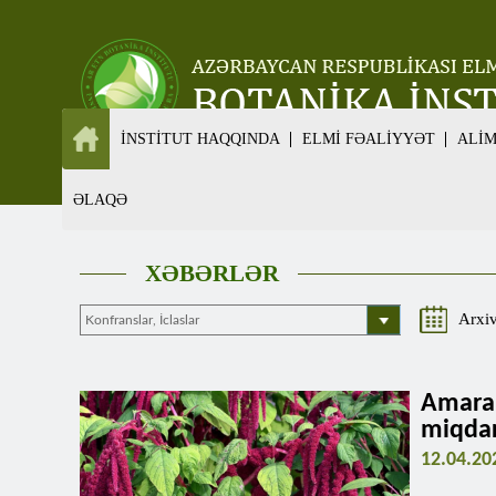
İNSTİTUT HAQQINDA
ELMİ FƏALİYYƏT
ALİ
ƏLAQƏ
XƏBƏRLƏR
Arxi
Amara
miqdar
12.04.20