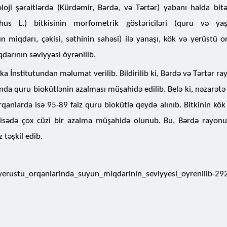
oloji şəraitlərdə (Kürdəmir, Bərdə, və Tərtər) yabanı halda bi
hus L.) bitkisinin morfometrik göstəriciləri (quru və yaş
ın miqdarı, çəkisi, səthinin sahəsi) ilə yanaşı, kök və yerüstü o
darının səviyyəsi öyrənilib.
ika İnstitutundan məlumat verilib. Bildirilib ki, Bərdə və Tərtər r
nda quru biokütlənin azalması müşahidə edilib. Belə ki, nəzarətə
qanlarda isə 95-89 faiz quru biokütlə qeydə alınıb. Bitkinin kök
yisədə çox cüzi bir azalma müşahidə olunub. Bu, Bərdə rayon
 təşkil edib.
_yerustu_orqanlarinda_suyun_miqdarinin_seviyyesi_oyrenilib-2