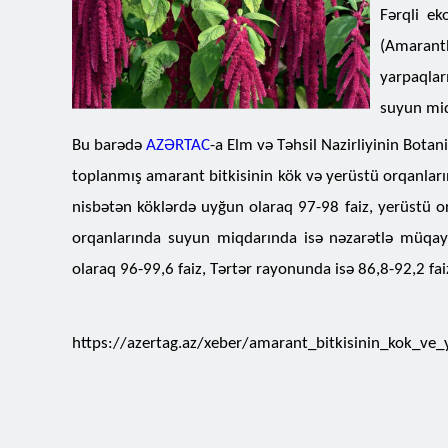
Fərqli ek
(Amarant
yarpaqlar
suyun miq
Bu barədə
AZƏRTAC
-a Elm və Təhsil Nazirliyinin Botan
toplanmış amarant bitkisinin kök və yerüstü orqanları
nisbətən köklərdə uyğun olaraq 97-98 faiz, yerüstü or
orqanlarında suyun miqdarında isə nəzarətlə müqa
olaraq 96-99,6 faiz, Tərtər rayonunda isə 86,8-92,2 faiz
https://azertag.az/xeber/amarant_bitkisinin_kok_ve