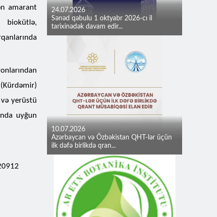
tən amarant
24.07.2026
Sənəd qəbulu 1 oktyabr 2026-cı il
 biokütlə,
tarixinədək davam edir...
rqanlarında
ayonlarından
 (Kürdəmir)
 və yerüstü
unda uyğun
10.07.2026
Azərbaycan və Özbəkistan QHT-lər üçün
ilk dəfə birlikdə qran...
920912