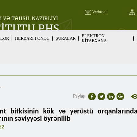
Webmail
ELEKTRON
MLƏR
HERBARİ FONDU
ŞURALAR
KİTABXANA
v
Paylaş
nt bitkisinin kök və yerüstü orqanlarınd
ının səviyyəsi öyrənilib
22