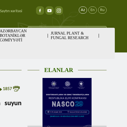
Az
En
Ru
Saytın xəritəsi
AZƏRBAYCAN
JURNAL PLANT &
BOTANİKLƏR
FUNGAL RESEARCH
CƏMİYYƏTİ
ELANLAR
1857
a suyun