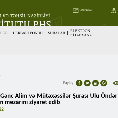
Webmail
ELEKTRON
MLƏR
HERBARİ FONDU
ŞURALAR
KİTABXANA
v
Paylaş
ənc Alim və Mütəxəssilər Şurası Ulu Öndər
in məzarını ziyarət edib
22