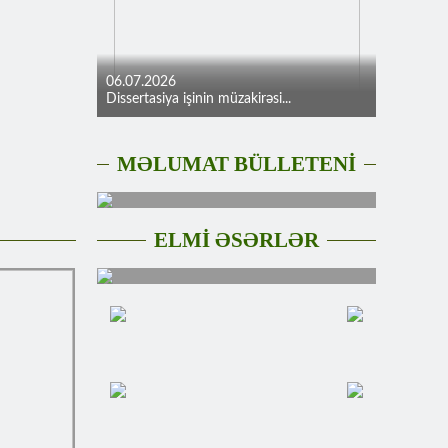
06.07.2026
Dissertasiya işinin müzakirəsi...
MƏLUMAT BÜLLETENİ
ELMİ ƏSƏRLƏR