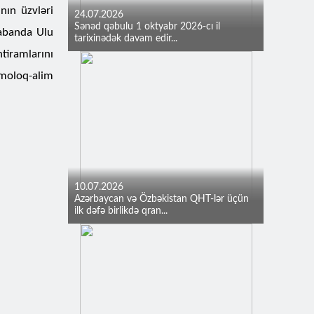
nın üzvləri
24.07.2026
Sənəd qəbulu 1 oktyabr 2026-cı il
yabanda Ulu
tarixinədək davam edir...
iramlarını
lmoloq-alim
10.07.2026
Azərbaycan və Özbəkistan QHT-lər üçün
ilk dəfə birlikdə qran...