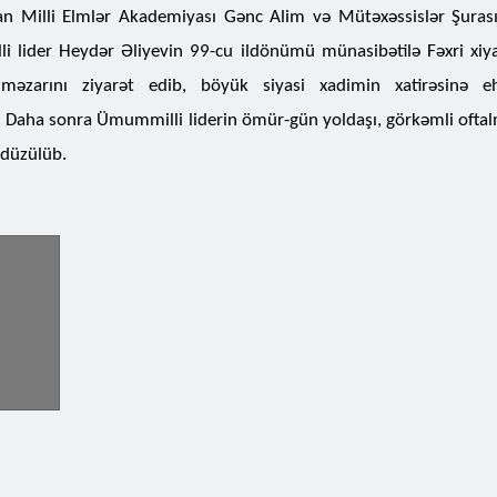
n Milli Elmlər Akademiyası Gənc Alim və Mütəxəssislər Şurası
 lider Heydər Əliyevin 99-cu ildönümü münasibətilə Fəxri xi
məzarını ziyarət edib, böyük siyasi xadimin xatirəsinə eht
ər. Daha sonra Ümummilli liderin ömür-gün yoldaşı, görkəmli ofta
 düzülüb.