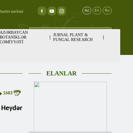
Az
En
Ru
Saytın xəritəsi
AZƏRBAYCAN
JURNAL PLANT &
BOTANİKLƏR
FUNGAL RESEARCH
CƏMİYYƏTİ
ELANLAR
1683
 Heydər