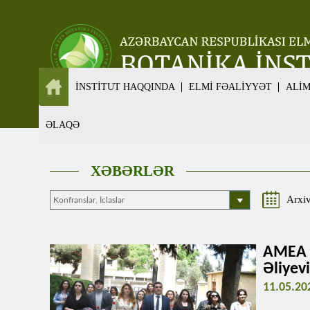
İNSTİTUT HAQQINDA
ELMİ FƏALİYYƏT
ALİ
ƏLAQƏ
XƏBƏRLƏR
Arxi
AMEA G
Əliyev
11.05.20