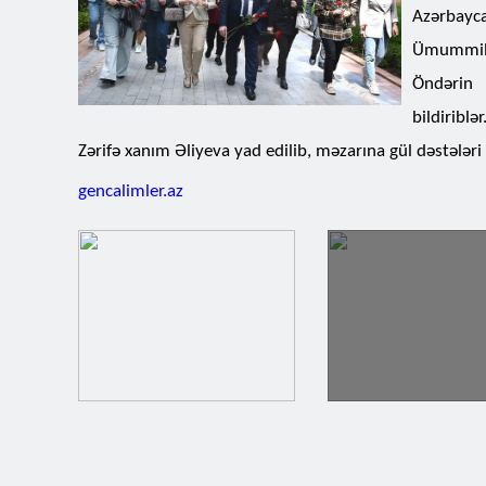
Azərbayca
Ümummilli
Öndərin 
bildiribl
Zərifə xanım Əliyeva yad edilib, məzarına gül dəstələri
gencalimler.az