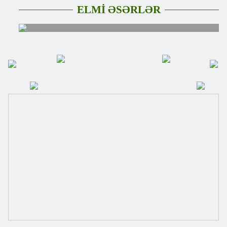
ELMİ ƏSƏRLƏR