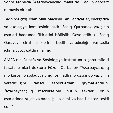
Sonra tədbirdə “Azərbaycançılıq məfkurəsi” adlı videoçarx
nümayiş olunub.
Tədbirdə çıxış edən Milli Məclisin Təbii ehtiyatlar, energetika
və ekologiya komitəsinin sədri Sadiq Qurbanov yazıçının
əsərləri haqqında fikirlərini bölüşüb. Qeyd edib ki, Sadıq
Qarayev elmi biliklərini bədii yaradıcılığı vasitəsilə
ictimaiyyətə çatdıran alimdir.
AMEA-nın Fəlsəfə və Sosiologiya İnstitutunun şöbə müdiri
fəlsəfə elmləri doktoru Füzuli Qurbanov “Azərbaycançılıq
məfkurəsinə sədaqət nümunəsi” adlı məruzəsində yazıçının
yaradıcılığını fəlsəfi aspektlərdən qiymətləndirib:
“Azərbaycançılıq məfkurəsinin bütün faktları onun
əsərlərində sujet və xırdalığı ilə elmi və bədii sintez təşkil
edir”.