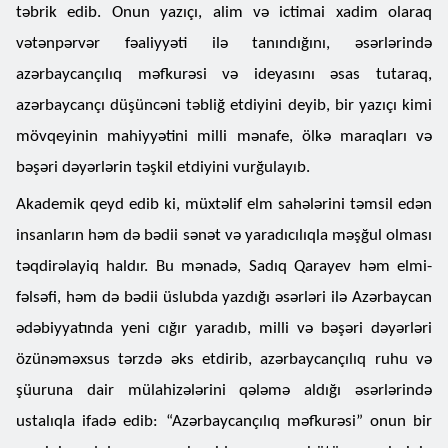
təbrik edib. Onun yazıçı, alim və ictimai xadim olaraq
vətənpərvər fəaliyyəti ilə tanındığını, əsərlərində
azərbaycançılıq məfkurəsi və ideyasını əsas tutaraq,
azərbaycançı düşüncəni təbliğ etdiyini deyib, bir yazıçı kimi
mövqeyinin mahiyyətini milli mənafe, ölkə maraqları və
bəşəri dəyərlərin təşkil etdiyini vurğulayıb.
Akademik qeyd edib ki, müxtəlif elm sahələrini təmsil edən
insanların həm də bədii sənət və yaradıcılıqla məşğul olması
təqdirəlayiq haldır. Bu mənadə, Sadıq Qarayev həm elmi-
fəlsəfi, həm də bədii üslubda yazdığı əsərləri ilə Azərbaycan
ədəbiyyatında yeni cığır yaradıb, milli və bəşəri dəyərləri
özünəməxsus tərzdə əks etdirib, azərbaycançılıq ruhu və
şüuruna dair mülahizələrini qələmə aldığı əsərlərində
ustalıqla ifadə edib: “Azərbaycançılıq məfkurəsi” onun bir