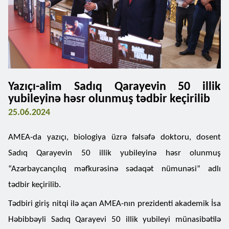
Yazıçı-alim Sadıq Qarayevin 50 illik
yubileyinə həsr olunmuş tədbir keçirilib
25.06.2024
AMEA-da yazıçı, biologiya üzrə fəlsəfə doktoru, dosent
Sadıq Qarayevin 50 illik yubileyinə həsr olunmuş
“Azərbaycançılıq məfkurəsinə sədaqət nümunəsi” adlı
tədbir keçirilib.
Tədbiri giriş nitqi ilə açan AMEA-nın prezidenti akademik İsa
Həbibbəyli Sadıq Qarayevi 50 illik yubileyi münasibətilə