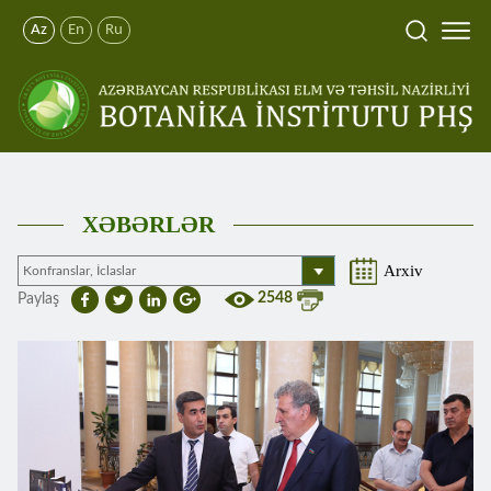
Az
En
Ru
XƏBƏRLƏR
Arxiv
2548
Paylaş