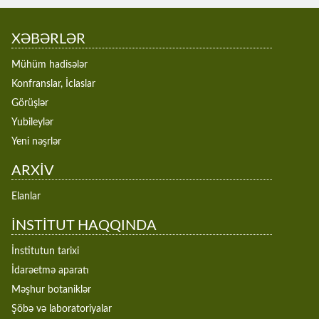
XƏBƏRLƏR
Mühüm hadisələr
Konfranslar, İclaslar
Görüşlər
Yubileylər
Yeni nəşrlər
ARXİV
Elanlar
İNSTİTUT HAQQINDA
İnstitutun tarixi
İdarəetmə aparatı
Məşhur botaniklər
Şöbə və laboratoriyalar