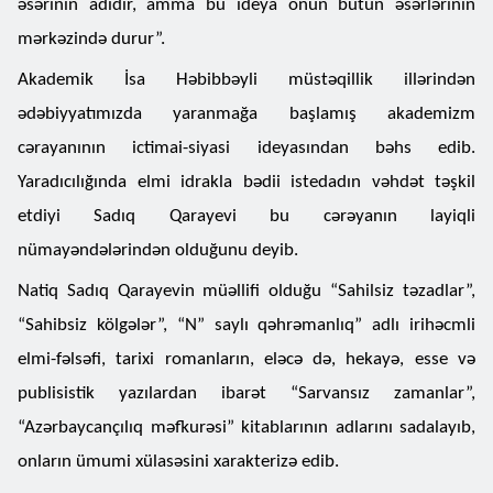
əsərinin adıdır, amma bu ideya onun bütün əsərlərinin
mərkəzində durur”.
Akademik İsa Həbibbəyli müstəqillik illərindən
ədəbiyyatımızda yaranmağa başlamış akademizm
cərayanının ictimai-siyasi ideyasından bəhs edib.
Yaradıcılığında elmi idrakla bədii istedadın vəhdət təşkil
etdiyi Sadıq Qarayevi bu cərəyanın layiqli
nümayəndələrindən olduğunu deyib.
Natiq Sadıq Qarayevin müəllifi olduğu “Sahilsiz təzadlar”,
“Sahibsiz kölgələr”, “N” saylı qəhrəmanlıq” adlı irihəcmli
elmi-fəlsəfi, tarixi romanların, eləcə də, hekayə, esse və
publisistik yazılardan ibarət “Sarvansız zamanlar”,
“Azərbaycançılıq məfkurəsi” kitablarının adlarını sadalayıb,
onların ümumi xülasəsini xarakterizə edib.