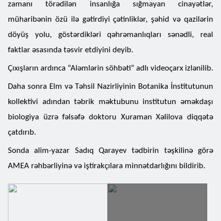
zamanı törədilən insanlığa sığmayan cinayətlər,
müharibənin özü ilə gətirdiyi çətinliklər, şəhid və qazilərin
döyüş yolu, göstərdikləri qəhrəmanlıqları sənədli, real
faktlar əsasında təsvir etdiyini deyib.
Çıxışların ardınca “Aləmlərin söhbəti” adlı videoçarx izlənilib.
Daha sonra Elm və Təhsil Nazirliyinin Botanika İnstitutunun
kollektivi adından təbrik məktubunu institutun əməkdaşı
biologiya üzrə fəlsəfə doktoru Xuraman Xəlilova diqqətə
çatdırıb.
Sonda alim-yazar Sadıq Qarayev tədbirin təşkilinə görə
AMEA rəhbərliyinə və iştirakçılara minnətdarlığını bildirib.