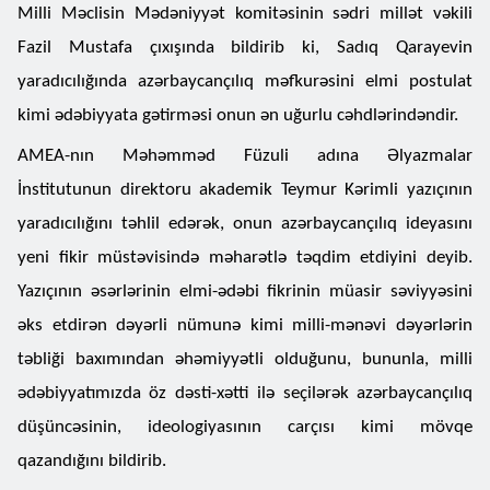
Milli Məclisin Mədəniyyət komitəsinin sədri millət vəkili
Fazil Mustafa çıxışında bildirib ki, Sadıq Qarayevin
yaradıcılığında azərbaycançılıq məfkurəsini elmi postulat
kimi ədəbiyyata gətirməsi onun ən uğurlu cəhdlərindəndir.
AMEA-nın Məhəmməd Füzuli adına Əlyazmalar
İnstitutunun direktoru akademik Teymur Kərimli yazıçının
yaradıcılığını təhlil edərək, onun azərbaycançılıq ideyasını
yeni fikir müstəvisində məharətlə təqdim etdiyini deyib.
Yazıçının əsərlərinin elmi-ədəbi fikrinin müasir səviyyəsini
əks etdirən dəyərli nümunə kimi milli-mənəvi dəyərlərin
təbliği baxımından əhəmiyyətli olduğunu, bununla, milli
ədəbiyyatımızda öz dəsti-xətti ilə seçilərək azərbaycançılıq
düşüncəsinin, ideologiyasının carçısı kimi mövqe
qazandığını bildirib.