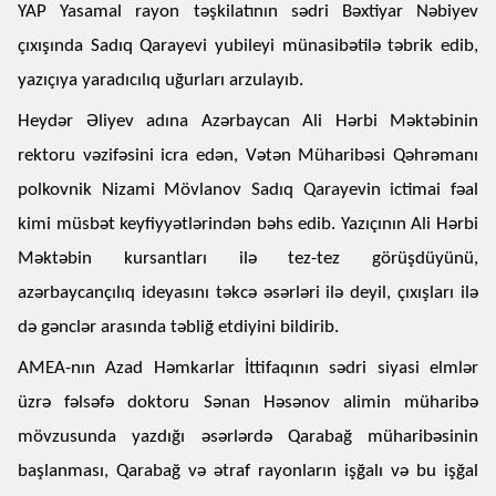
YAP Yasamal rayon təşkilatının sədri Bəxtiyar Nəbiyev
çıxışında Sadıq Qarayevi yubileyi münasibətilə təbrik edib,
yazıçıya yaradıcılıq uğurları arzulayıb.
Heydər Əliyev adına Azərbaycan Ali Hərbi Məktəbinin
rektoru vəzifəsini icra edən, Vətən Müharibəsi Qəhrəmanı
polkovnik Nizami Mövlanov Sadıq Qarayevin ictimai fəal
kimi müsbət keyfiyyətlərindən bəhs edib. Yazıçının Ali Hərbi
Məktəbin kursantları ilə tez-tez görüşdüyünü,
azərbaycançılıq ideyasını təkcə əsərləri ilə deyil, çıxışları ilə
də gənclər arasında təbliğ etdiyini bildirib.
AMEA-nın Azad Həmkarlar İttifaqının sədri siyasi elmlər
üzrə fəlsəfə doktoru Sənan Həsənov alimin müharibə
mövzusunda yazdığı əsərlərdə Qarabağ müharibəsinin
başlanması, Qarabağ və ətraf rayonların işğalı və bu işğal