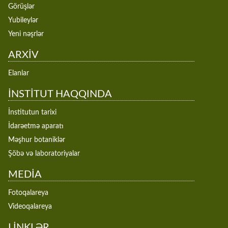
Görüşlər
Yubileylər
Yeni nəşrlər
ARXİV
Elanlar
İNSTİTUT HAQQINDA
İnstitutun tarixi
İdarəetmə aparatı
Məşhur botaniklər
Şöbə və laboratoriyalar
MEDİA
Fotoqalareya
Videoqalareya
LİNKLƏR