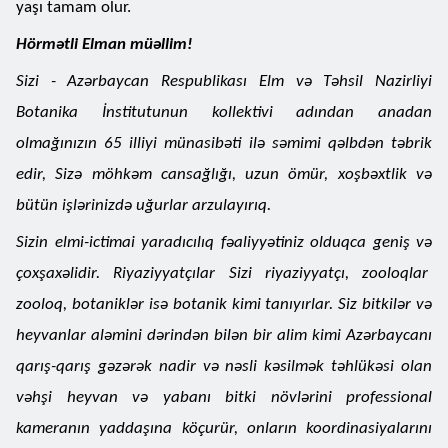
yaşı tamam olur.
Hörmətli Elman müəllim!
Sizi - Azərbaycan Respublikası Elm və Təhsil Nazirliyi
Botanika İnstitutunun kollektivi adından anadan
olmağınızın 65 illiyi münasibəti ilə səmimi qəlbdən təbrik
edir, Sizə möhkəm cansağlığı, uzun ömür, xoşbəxtlik və
bütün işlərinizdə uğurlar arzulayırıq.
Sizin elmi-ictimai yaradıcılıq fəaliyyətiniz olduqca geniş və
çoxşaxəlidir. Riyaziyyatçılar Sizi riyaziyyatçı, zooloqlar
zooloq, botaniklər isə botanik kimi tanıyırlar. Siz bitkilər və
heyvanlar aləmini dərindən bilən bir alim kimi Azərbaycanı
qarış-qarış gəzərək nadir və nəsli kəsilmək təhlükəsi olan
vəhşi heyvan və yabanı bitki növlərini professional
kameranın yaddaşına köçurür, onların koordinasiyalarını