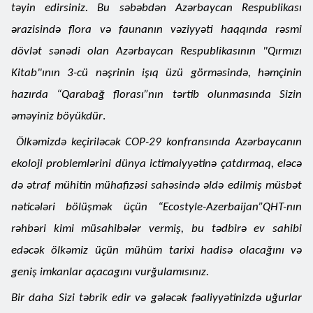
təyin edirsiniz. Bu səbəbdən Azərbaycan Respublikası
ərazisində flora və faunanın vəziyyəti haqqında rəsmi
dövlət sənədi olan Azərbaycan Respublikasının "Qırmızı
Kitab"ının 3-cü nəşrinin işıq üzü görməsində, həmçinin
hazırda “Qarabağ florası”nın tərtib olunmasında Sizin
əməyiniz böyükdür
.
Ölkəmizdə keçiriləcək COP-29 konfransında Azərbaycanın
ekoloji problemlərini dünya ictimaiyyətinə çatdırmaq, eləcə
də ətraf mühitin mühafizəsi sahəsində əldə edilmiş müsbət
nəticələri bölüşmək üçün “Ecostyle-Azerbaijan”QHT-nın
rəhbəri kimi müsahibələr vermiş, bu tədbirə ev sahibi
edəcək ölkəmiz üçün mühüm tarixi hadisə olacağını və
geniş imkanlar açacagını vurğulamısınız.
Bir daha Sizi təbrik edir və gələcək fəaliyyətinizdə uğurlar