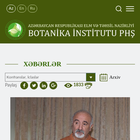
Az
En
Ru
XƏBƏRLƏR
Arxiv
1833
Paylaş