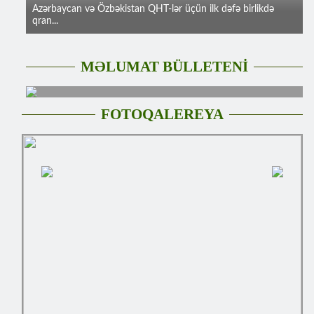
Azərbaycan və Özbəkistan QHT-lər üçün ilk dəfə birlikdə
qran...
MƏLUMAT BÜLLETENİ
FOTOQALEREYA