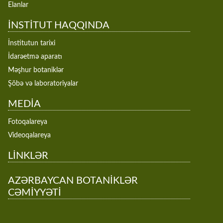
Elanlar
İNSTİTUT HAQQINDA
İnstitutun tarixi
İdarəetmə aparatı
Məşhur botaniklər
Şöbə və laboratoriyalar
MEDİA
Fotoqalareya
Videoqalareya
LİNKLƏR
AZƏRBAYCAN BOTANİKLƏR
CƏMİYYƏTİ