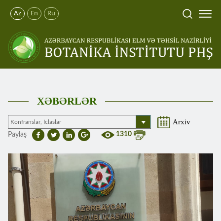
Az
En
Ru
XƏBƏRLƏR
Arxiv
1310
Paylaş