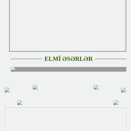
ELMİ ƏSƏRLƏR