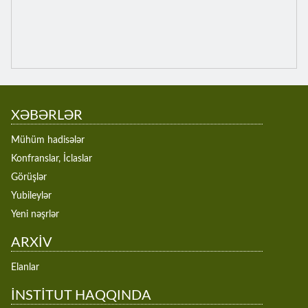
XƏBƏRLƏR
Mühüm hadisələr
Konfranslar, İclaslar
Görüşlər
Yubileylər
Yeni nəşrlər
ARXİV
Elanlar
İNSTİTUT HAQQINDA