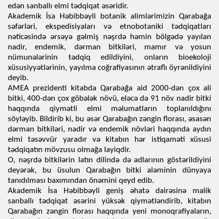
edən sanballı elmi tədqiqat əsəridir.
Akademik İsa Həbibbəyli botanik alimlərimizin Qarabağa
səfərləri, ekspedisiyaları və etnobotaniki tədqiqatları
nəticəsində ərsəyə gəlmiş nəşrdə həmin bölgədə yayılan
nadir, endemik, dərman bitkiləri, mamır və yosun
nümunələrinin tədqiq edildiyini, onların bioekoloji
xüsusiyyətlərinin, yayılma coğrafiyasının ətraflı öyrənildiyini
deyib.
AMEA prezidenti kitabda Qarabağa aid 2000-dən çox ali
bitki, 400-dən çox göbələk növü, eləcə də 91 növ nadir bitki
haqqında qiymətli elmi məlumatların toplanıldığını
söyləyib. Bildirib ki, bu əsər Qarabağın zəngin florası, əsasən
dərman bitkiləri, nadir və endemik növləri haqqında aydın
elmi təsəvvür yaradır və kitabın hər istiqaməti xüsusi
tədqiqatın mövzusu olmağa layiqdir.
O, nəşrdə bitkilərin latın dilində də adlarının göstərildiyini
deyərək, bu üsulun Qarabağın bitki aləminin dünyaya
tanıdılması baxımından önəmini qeyd edib.
Akademik İsa Həbibbəyli geniş əhatə dairəsinə malik
sanballı tədqiqat əsərini yüksək qiymətləndirib, kitabın
Qarabağın zəngin florası haqqında yeni monoqrafiyaların,