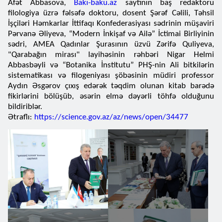
Afət Abbasova,
Bakı-baku.az
saytının baş redaktoru
filologiya üzrə fəlsəfə doktoru, dosent Şərəf Cəlili, Təhsil
İşçiləri Həmkarlar İttifaqı Konfederasiyası sədrinin müşaviri
Pərvanə Əliyeva, “Modern İnkişaf və Ailə” İctimai Birliyinin
sədri, AMEA Qadınlar Şurasının üzvü Zərifə Quliyeva,
"Qarabağın mirası" layihəsinin rəhbəri Nigar Helmi
Abbasbəyli və “Botanika İnstitutu” PHŞ-nin Ali bitkilərin
sistematikası və filogeniyası şöbəsinin müdiri professor
Aydın Əsgərov çıxış edərək təqdim olunan kitab barədə
fikirlərini bölüşüb, əsərin elmə dəyərli töhfə olduğunu
bildiriblər.
Ətraflı:
https://science.gov.az/az/news/open/34477