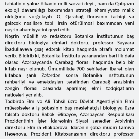
təbiətinin yalnız ölkənin milli sərvəti deyil, həm də Qafqazın
ekoloji davamlılığı baxımından strateji əhəmiyyətə malik
olduğunu vurğulayıb. O, Qarabağ florasının tətbiqi və
gələcək nəsillərə təbii irsin ötürülməsi baxımından yeni
nəşrin əhəmiyyətini qeyd edib.
Nəşrin müəllifi və redaktoru Botanika İnstitutunun baş
direktoru biologiya elmləri doktoru, professor Səyyarə
İbadullayeva çıxış edərək kitab haqqında ətraflı məlumat
verib. Bildirib ki, Botanika İnstitutu yaranandan bəri ilk dəfə
olaraq Azərbaycanda Qarabağ florası haqqında belə bir
kitab nəşr olunub. Ümumilikdə 900 səhifədən ibarət olan
kitabda şanlı Zəfərdən sonra Botanika İnstitutunun
rəhbərliyi və əməkdaşları tərəfindən Qarabağ ərazisinin
zəngin florası əsasında aparılmış elmi tədqiqatların
nəticələri yer alıb.
Tədbirdə Elm və Ali Təhsil üzrə Dövlət Agentliyinin Elmi
müəssisələrlə iş şöbəsinin baş məsləhətçisi biologiya üzrə
fəlsəfə doktoru Babək Əlibəyov, Azərbaycan Respublikası
Prezidentinin İşlər İdarəsinin Siyasi sənədlər Arxivinin
direktoru Elmira Ələkbərova, İdarənin şöbə müdiri Lamiyə
Həsənova, Prezident Kitabxanasının direktoru professor