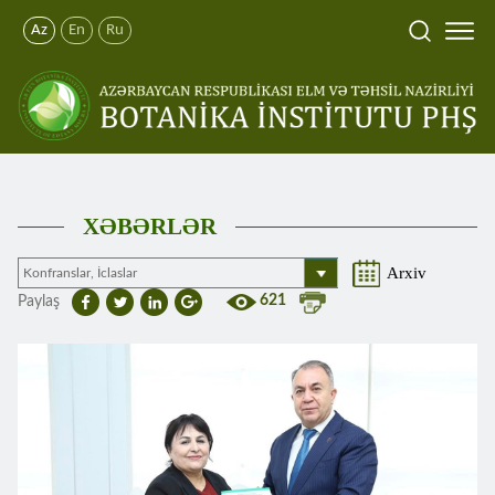
Az
En
Ru
XƏBƏRLƏR
Arxiv
621
Paylaş