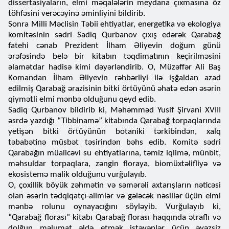
dissertasiyaların, elmi məqalələrin meydana çıxmasına öz
töhfəsini verəcəyinə əminliyini bildirib.
Sonra Milli Məclisin Təbii ehtiyatlar, energetika və ekologiya
komitəsinin sədri Sadiq Qurbanov çıxış edərək Qarabağ
fatehi cənab Prezident İlham Əliyevin doğum günü
ərəfəsində belə bir kitabın təqdimatının keçirilməsini
əlamətdar hadisə kimi dəyərləndirib. O, Müzəffər Ali Baş
Komandan İlham Əliyevin rəhbərliyi ilə işğaldan azad
edilmiş Qarabağ ərazisinin bitki örtüyünü əhatə edən əsərin
qiymətli elmi mənbə olduğunu qeyd edib.
Sadiq Qurbanov bildirib ki, Məhəmməd Yusif Şirvani XVIII
əsrdə yazdığı “Tibbinamə” kitabında Qarabağ torpaqlarında
yetişən bitki örtüyünün botaniki tərkibindən, xalq
təbabətinə müsbət təsirindən bəhs edib. Komitə sədri
Qarabağın müalicəvi su ehtiyatlarına, təmiz iqlimə, münbit,
məhsuldar torpaqlara, zəngin floraya, biomüxtəlifliyə və
ekosistemə malik olduğunu vurğulayıb.
O, çoxillik böyük zəhmətin və səmərəli axtarışların nəticəsi
olan əsərin tədqiqatçı-alimlər və gələcək nəsillər üçün elmi
mənbə rolunu oynayacığını söyləyib. Vurğulayıb ki,
“Qarabağ florası” kitabı Qarabağ florası haqqında ətraflı və
dolğun məlumat əldə etmək istəyənlər üçün əvəzsiz