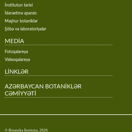
İnstitutun tarixi
İdarəetmə aparatı
Məşhur botaniklər
Şöbə və laboratoriyalar
MEDİA
Fotoqalareya
Videoqalareya
LİNKLƏR
AZƏRBAYCAN BOTANİKLƏR
CƏMİYYƏTİ
© Botanika İnstitutu, 2026