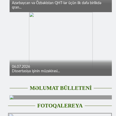
Azərbaycan və Özbəkistan QHT-lər üçün ilk dəfə birlikdə
qran...
06.07.2026
Dissertasiya işinin müzakirəsi...
MƏLUMAT BÜLLETENİ
FOTOQALEREYA