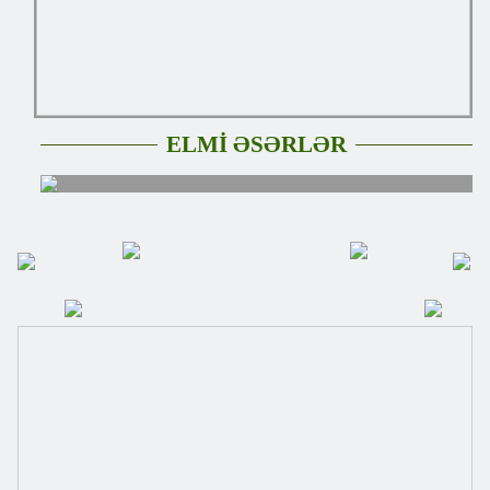
ELMİ ƏSƏRLƏR