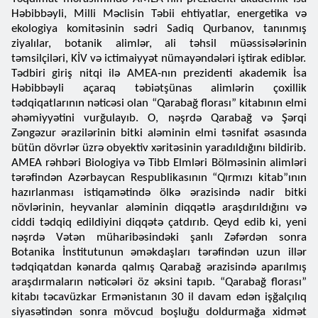
Həbibbəyli, Milli Məclisin Təbii ehtiyatlar, energetika və
ekologiya komitəsinin sədri Sadiq Qurbanov, tanınmış
ziyalılar, botanik alimlər, ali təhsil müəssisələrinin
təmsilçiləri, KİV və ictimaiyyət nümayəndələri iştirak ediblər.
Tədbiri giriş nitqi ilə AMEA-nın prezidenti akademik İsa
Həbibbəyli açaraq təbiətşünas alimlərin çoxillik
tədqiqatlarının nəticəsi olan “Qarabağ florası” kitabının elmi
əhəmiyyətini vurğulayıb. O, nəşrdə Qarabağ və Şərqi
Zəngəzur ərazilərinin bitki aləminin elmi təsnifat əsasında
bütün dövrlər üzrə obyektiv xəritəsinin yaradıldığını bildirib.
AMEA rəhbəri Biologiya və Tibb Elmləri Bölməsinin alimləri
tərəfindən Azərbaycan Respublikasının “Qırmızı kitab”ının
hazırlanması istiqamətində ölkə ərazisində nadir bitki
növlərinin, heyvanlar aləminin diqqətlə araşdırıldığını və
ciddi tədqiq edildiyini diqqətə çatdırıb. Qeyd edib ki, yeni
nəşrdə Vətən müharibəsindəki şanlı Zəfərdən sonra
Botanika İnstitutunun əməkdaşları tərəfindən uzun illər
tədqiqatdan kənarda qalmış Qarabağ ərazisində aparılmış
araşdırmaların nəticələri öz əksini tapıb. “Qarabağ florası”
kitabı təcavüzkar Ermənistanın 30 il davam edən işğalçılıq
siyasətindən sonra mövcud boşluğu doldurmağa xidmət