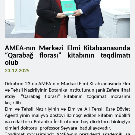
AMEA-nın Mərkəzi Elmi Kitabxanasında
“Qarabağ florası” kitabının təqdimatı
olub
23.12.2025
Dekabrın 23-də AMEA-nın Mərkəzi Elmi Kitabxanasında Elm
və Təhsil Nazirliyinin Botanika İnstitutunun şanlı Zəfərə ithaf
etdiyi “Qarabağ florası” kitabının təqdimat mərasimi
keçirilib.
Elm və Təhsil Nazirliyinin və Elm və Ali Təhsil üzrə Dövlət
Agentliyinin maliyyə dəstəyi ilə nəşr edilən kitabın müəllifi
və redaktoru Botanika İnstitutunun baş direktoru biologiya
elmləri doktoru, professor Səyyarə İbadullayevadır.
Təqdimat mərasimində AMEA-nın prezidenti akademik İsa