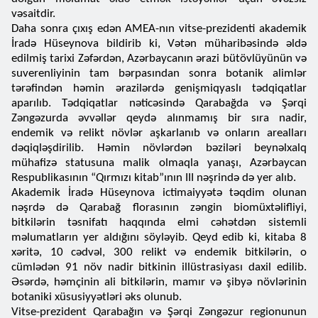
vəsaitdir.
Daha sonra çıxış edən AMEA-nın vitse-prezidenti akademik
İradə Hüseynova bildirib ki, Vətən müharibəsində əldə
edilmiş tarixi Zəfərdən, Azərbaycanın ərazi bütövlüyünün və
suverenliyinin tam bərpasından sonra botanik alimlər
tərəfindən həmin ərazilərdə genişmiqyaslı tədqiqatlar
aparılıb. Tədqiqatlar nəticəsində Qarabağda və Şərqi
Zəngəzurda əvvəllər qeydə alınmamış bir sıra nadir,
endemik və relikt növlər aşkarlanıb və onların arealları
dəqiqləşdirilib. Həmin növlərdən bəziləri beynəlxalq
mühafizə statusuna malik olmaqla yanaşı, Azərbaycan
Respublikasının “Qırmızı kitab”ının III nəşrində də yer alıb.
Akademik İradə Hüseynova ictimaiyyətə təqdim olunan
nəşrdə də Qarabağ florasının zəngin biomüxtəlifliyi,
bitkilərin təsnifatı haqqında elmi cəhətdən sistemli
məlumatların yer aldığını söyləyib. Qeyd edib ki, kitaba 8
xəritə, 10 cədvəl, 300 relikt və endemik bitkilərin, o
cümlədən 91 növ nadir bitkinin illüstrasiyası daxil edilib.
Əsərdə, həmçinin ali bitkilərin, mamır və şibyə növlərinin
botaniki xüsusiyyətləri əks olunub.
Vitse-prezident Qarabağın və Şərqi Zəngəzur regionunun