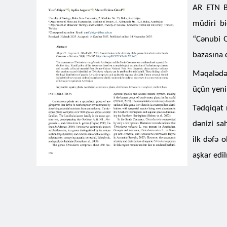
AR ETN Bo
müdiri b
“Cənubi Q
bazasına 
Məqaləd
üçün yeni
Tədqiqat 
dənizi sa
ilk dəfə 
aşkar edil