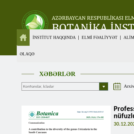
İNSTİTUT HAQQINDA
ELMİ FƏALİYYƏT
ALİ
ƏLAQƏ
XƏBƏRLƏR
Arxi
Profe
nüfuzl
30.12.20