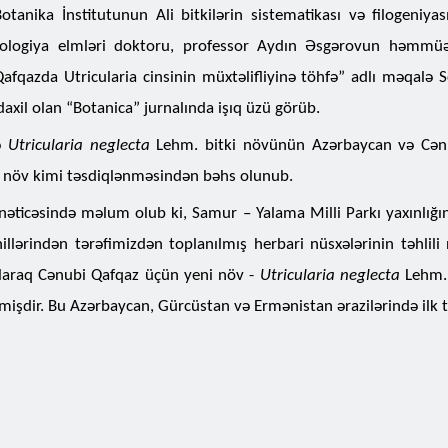
tanika İnstitutunun Ali bitkilərin sistematikası və filogeniyas
iologiya elmləri doktoru, professor Aydın Əsgərovun həmmüəl
afqazda Utricularia cinsinin müxtəlifliyinə töhfə” adlı məqalə 
daxil olan “Botanica” jurnalında işıq üzü görüb.
ə
Utricularia neglecta
Lehm. bitki növünün Azərbaycan və Cən
 növ kimi təsdiqlənməsindən bəhs olunub.
nəticəsində məlum olub ki, Samur – Yalama Milli Parkı yaxınlığı
hillərindən tərəfimizdən toplanılmış herbari nüsxələrinin təhlili
olaraq Cənubi Qafqaz üçün yeni növ -
Utricularia neglecta
Lehm. 
mişdir. Bu Azərbaycan, Gürcüstan və Ermənistan ərazilərində ilk ta