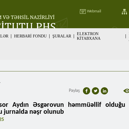
Webmail
ELEKTRON
MLƏR
HERBARİ FONDU
ŞURALAR
KİTABXANA
v
Paylaş
ssor Aydın Əsgərovun həmmüəllif olduğu
u jurnalda nəşr olunub
25