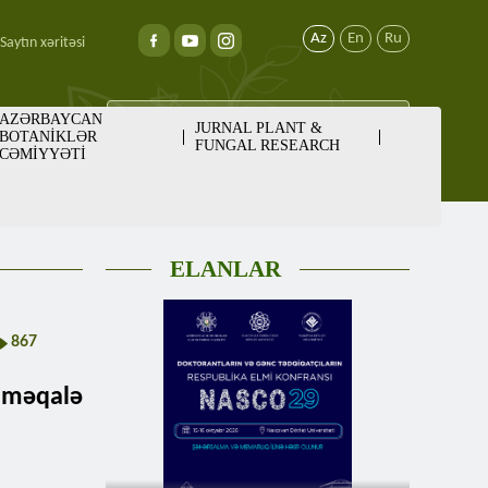
Az
En
Ru
Saytın xəritəsi
AZƏRBAYCAN
JURNAL PLANT &
BOTANİKLƏR
FUNGAL RESEARCH
CƏMİYYƏTİ
ELANLAR
867
 məqalə