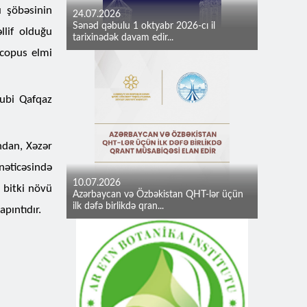
ı şöbəsinin
24.07.2026
Sənəd qəbulu 1 oktyabr 2026-cı il
lif olduğu
tarixinədək davam edir...
Scopus elmi
ubi Qafqaz
ndan, Xəzər
 nəticəsində
10.07.2026
bitki növü
Azərbaycan və Özbəkistan QHT-lər üçün
ilk dəfə birlikdə qran...
pıntıdır.