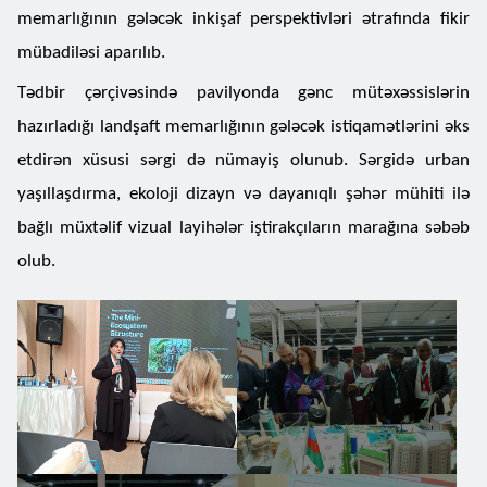
memarlığının gələcək inkişaf perspektivləri ətrafında fikir
mübadiləsi aparılıb.
Tədbir çərçivəsində pavilyonda gənc mütəxəssislərin
hazırladığı landşaft memarlığının gələcək istiqamətlərini əks
etdirən xüsusi sərgi də nümayiş olunub. Sərgidə urban
yaşıllaşdırma, ekoloji dizayn və dayanıqlı şəhər mühiti ilə
bağlı müxtəlif vizual layihələr iştirakçıların marağına səbəb
olub.