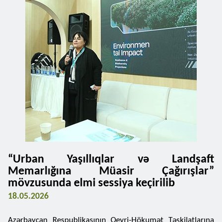
“Urban Yaşıllıqlar və Landşaft
Memarlığına Müasir Çağırışlar”
mövzusunda elmi sessiya keçirilib
18.05.2026
Azərbaycan Respublikasının Qeyri-Hökumət Təşkilatlarına