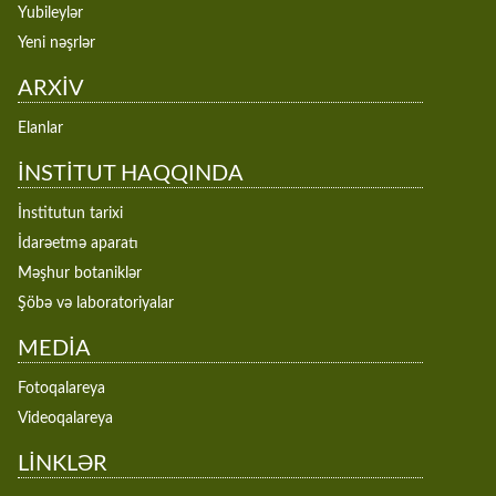
Yubileylər
Yeni nəşrlər
ARXİV
Elanlar
İNSTİTUT HAQQINDA
İnstitutun tarixi
İdarəetmə aparatı
Məşhur botaniklər
Şöbə və laboratoriyalar
MEDİA
Fotoqalareya
Videoqalareya
LİNKLƏR