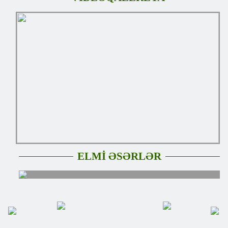
ELMİ ƏSƏRLƏR