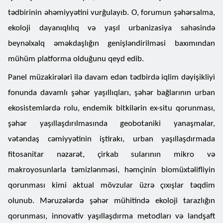
tədbirinin əhəmiyyətini vurğulayıb. O, forumun şəhərsalma,
ekoloji dayanıqlılıq və yaşıl urbanizasiya sahəsində
beynəlxalq əməkdaşlığın genişləndirilməsi baxımından
mühüm platforma olduğunu qeyd edib.
Panel müzakirələri ilə davam edən tədbirdə iqlim dəyişikliyi
fonunda davamlı şəhər yaşıllıqları, şəhər bağlarının urban
ekosistemlərdə rolu, endemik bitkilərin ex-situ qorunması,
şəhər yaşıllaşdırılmasında geobotaniki yanaşmalar,
vətəndaş cəmiyyətinin iştirakı, urban yaşıllaşdırmada
fitosanitar nəzarət, çirkab sularının mikro və
makroyosunlarla təmizlənməsi, həmçinin biomüxtəlifliyin
qorunması kimi aktual mövzular üzrə çıxışlar təqdim
olunub. Məruzələrdə şəhər mühitində ekoloji tarazlığın
qorunması, innovativ yaşıllaşdırma metodları və landşaft