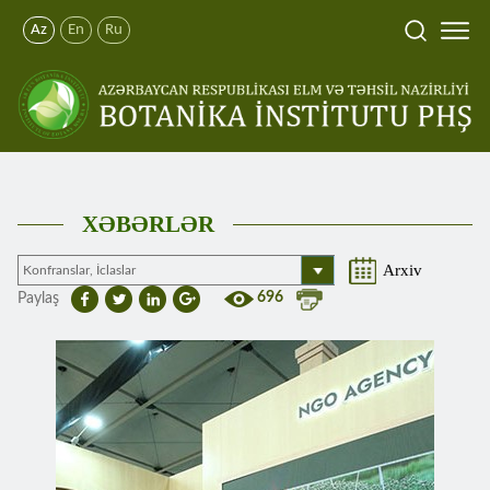
Az
En
Ru
XƏBƏRLƏR
Arxiv
696
Paylaş