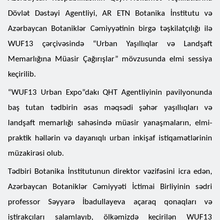
Dövlət Dəstəyi Agentliyi, AR ETN Botanika İnstitutu və
Azərbaycan Botaniklər Cəmiyyətinin birgə təşkilatçılığı ilə
WUF13 çərçivəsində “Urban Yaşıllıqlar və Landşaft
Memarlığına Müasir Çağırışlar” mövzusunda elmi sessiya
keçirilib.
“WUF13 Urban Expo”dakı QHT Agentliyinin pavilyonunda
baş tutan tədbirin əsas məqsədi şəhər yaşıllıqları və
landşaft memarlığı sahəsində müasir yanaşmaların, elmi-
praktik həllərin və dayanıqlı urban inkişaf istiqamətlərinin
müzakirəsi olub.
Tədbiri Botanika İnstitutunun direktor vəzifəsini icra edən,
Azərbaycan Botaniklər Cəmiyyəti İctimai Birliyinin sədri
professor Səyyarə İbadullayeva açaraq qonaqları və
iştirakçıları salamlayıb, ölkəmizdə keçirilən WUF13