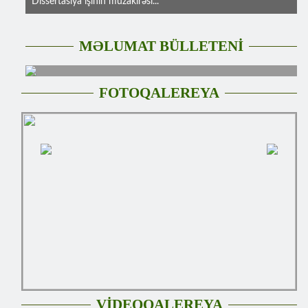
Dissertasiya işinin müzakirəsi...
MƏLUMAT BÜLLETENİ
FOTOQALEREYA
VİDEOQALEREYA