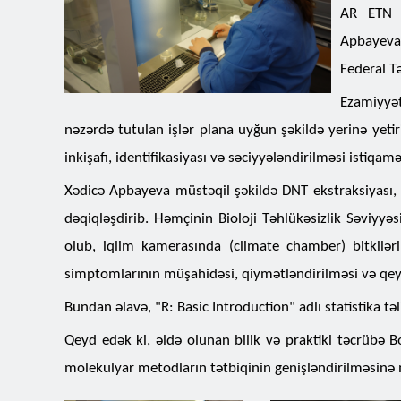
AR ETN B
Apbayeva 
Federal T
Ezamiyyət
nəzərdə tutulan işlər plana uyğun şəkildə yerinə yetir
inkişafı, identifikasiyası və səciyyələndirilməsi istiqamə
Xədicə Apbayeva müstəqil şəkildə DNT ekstraksiyası, P
dəqiqləşdirib. Həmçinin Bioloji Təhlükəsizlik Səviyyəs
olub, iqlim kamerasında (climate chamber) bitkiləri
simptomlarının müşahidəsi, qiymətləndirilməsi və qey
Bundan əlavə, "R: Basic Introduction" adlı statistika tə
Qeyd edək ki, əldə olunan bilik və praktiki təcrübə B
molekulyar metodların tətbiqinin genişləndirilməsinə