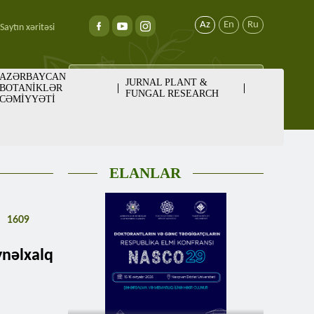
Az
En
Ru
Saytın xəritəsi
AZƏRBAYCAN
JURNAL PLANT &
BOTANİKLƏR
FUNGAL RESEARCH
CƏMİYYƏTİ
ELANLAR
1609
ynəlxalq