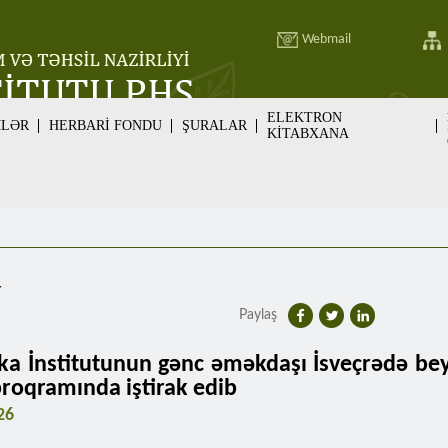
Webmail
ELEKTRON
MLƏR
HERBARİ FONDU
ŞURALAR
KİTABXANA
v
Paylaş
ka İnstitutunun gənc əməkdaşı İsveçrədə be
proqramında iştirak edib
26