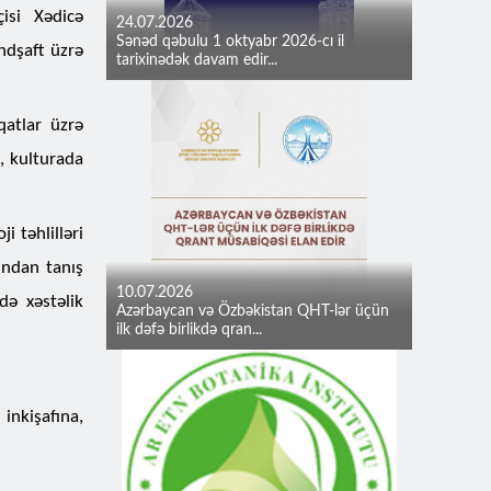
isi Xədicə
24.07.2026
Sənəd qəbulu 1 oktyabr 2026-cı il
ndşaft üzrə
tarixinədək davam edir...
qatlar üzrə
, kulturada
 təhlilləri
xından tanış
10.07.2026
də xəstəlik
Azərbaycan və Özbəkistan QHT-lər üçün
ilk dəfə birlikdə qran...
inkişafına,