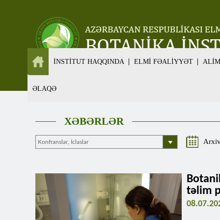
İNSTİTUT HAQQINDA
ELMİ FƏALİYYƏT
ALİ
ƏLAQƏ
XƏBƏRLƏR
Arxi
Botani
təlim 
08.07.20