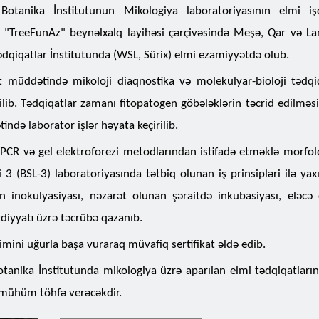
otanika İnstitutunun Mikologiya laboratoriyasının elmi işç
"TreeFunAz" beynəlxalq layihəsi çərçivəsində Meşə, Qar və La
ədqiqatlar İnstitutunda (WSL, Sürix) elmi ezamiyyətdə olub.
 müddətində mikoloji diaqnostika və molekulyar-bioloji tədqi
ilib. Tədqiqatlar zamanı fitopatogen göbələklərin təcrid edilməsi
tində laborator işlər həyata keçirilib.
CR və gel elektroforezi metodlarından istifadə etməklə morfoloji
i 3 (BSL-3) laboratoriyasında tətbiq olunan iş prinsipləri ilə ya
n inokulyasiyası, nəzarət olunan şəraitdə inkubasiyası, eləcə 
diyyatı üzrə təcrübə qazanıb.
limini uğurla başa vuraraq müvafiq sertifikat əldə edib.
otanika İnstitutunda mikologiya üzrə aparılan elmi tədqiqatların 
 mühüm töhfə verəcəkdir.