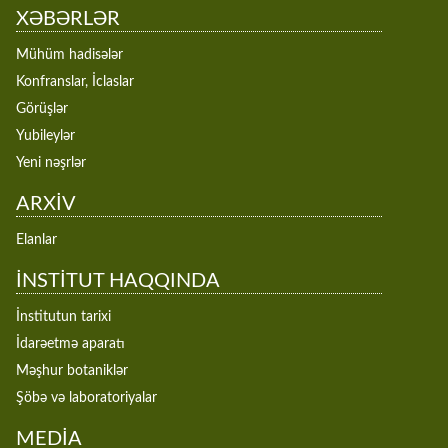
XƏBƏRLƏR
Mühüm hadisələr
Konfranslar, İclaslar
Görüşlər
Yubileylər
Yeni nəşrlər
ARXİV
Elanlar
İNSTİTUT HAQQINDA
İnstitutun tarixi
İdarəetmə aparatı
Məşhur botaniklər
Şöbə və laboratoriyalar
MEDİA