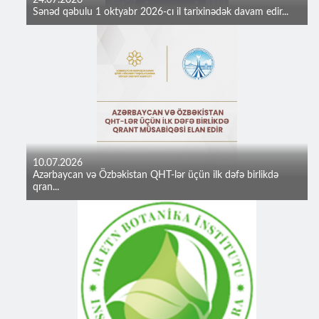
24.07.2026
Sənəd qəbulu 1 oktyabr 2026-cı il tarixinədək davam edir...
10.07.2026
Azərbaycan və Özbəkistan QHT-lər üçün ilk dəfə birlikdə
qran...