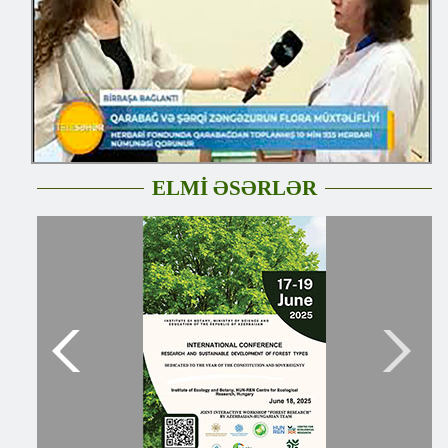
ELMİ ƏSƏRLƏR