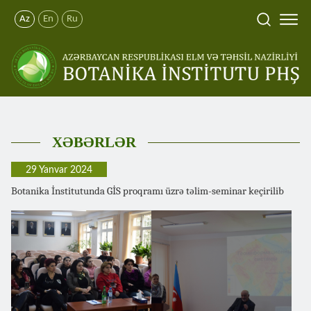
Az
En
Ru
XƏBƏRLƏR
29 Yanvar 2024
Botanika İnstitutunda GİS proqramı üzrə təlim-seminar keçirilib