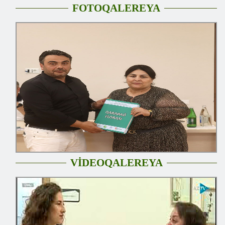
FOTOQALEREYA
VİDEOQALEREYA