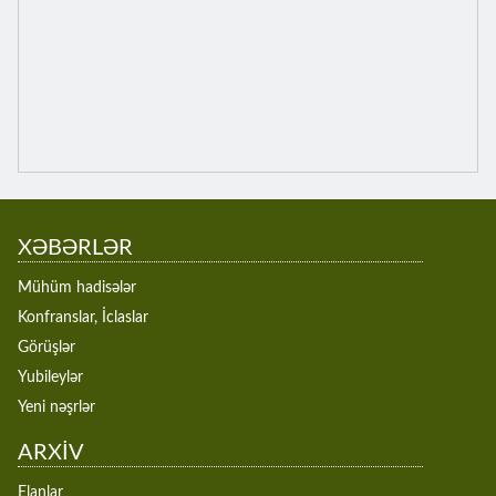
XƏBƏRLƏR
Mühüm hadisələr
Konfranslar, İclaslar
Görüşlər
Yubileylər
Yeni nəşrlər
ARXİV
Elanlar