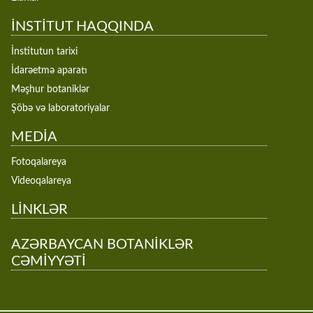
İNSTİTUT HAQQINDA
İnstitutun tarixi
İdarəetmə aparatı
Məşhur botaniklər
Şöbə və laboratoriyalar
MEDİA
Fotoqalareya
Videoqalareya
LİNKLƏR
AZƏRBAYCAN BOTANİKLƏR
CƏMİYYƏTİ