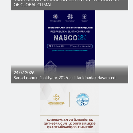
“MODERN APPROACHES IN BOTANY IN THE CONTEXT
OF GLOBAL CLIMAT...
24.07.2026
Sənəd qəbulu 1 oktyabr 2026-cı il tarixinədək davam edir...