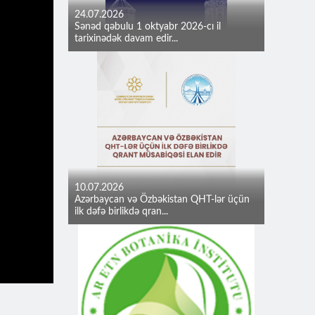
24.07.2026
Sənəd qəbulu 1 oktyabr 2026-cı il
tarixinədək davam edir...
10.07.2026
Azərbaycan və Özbəkistan QHT-lər üçün
ilk dəfə birlikdə qran...