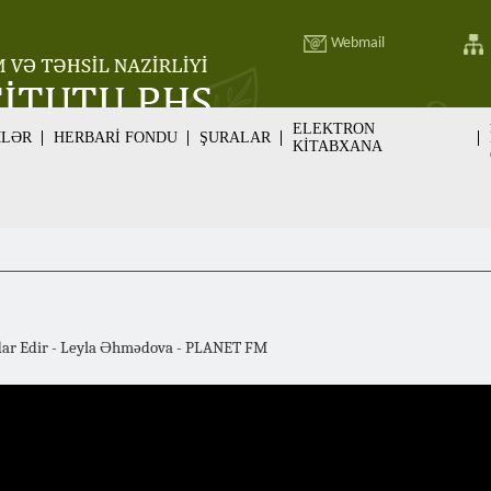
Webmail
ELEKTRON
MLƏR
HERBARİ FONDU
ŞURALAR
KİTABXANA
ərdar Edir - Leyla Əhmədova - PLANET FM