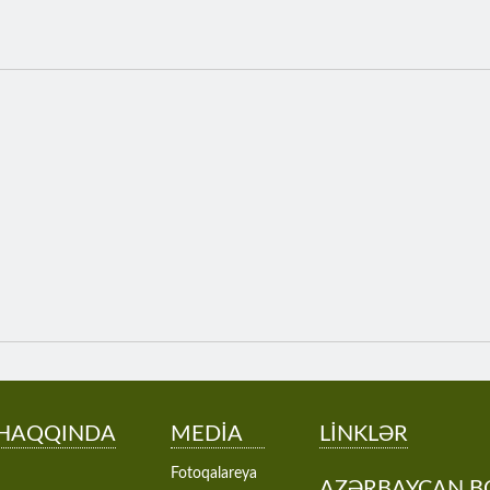
 HAQQINDA
MEDİA
LİNKLƏR
Fotoqalareya
AZƏRBAYCAN B