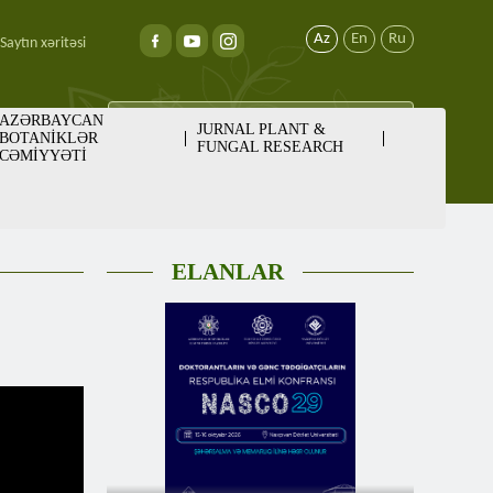
Az
En
Ru
Saytın xəritəsi
AZƏRBAYCAN
JURNAL PLANT &
BOTANİKLƏR
FUNGAL RESEARCH
CƏMİYYƏTİ
ELANLAR