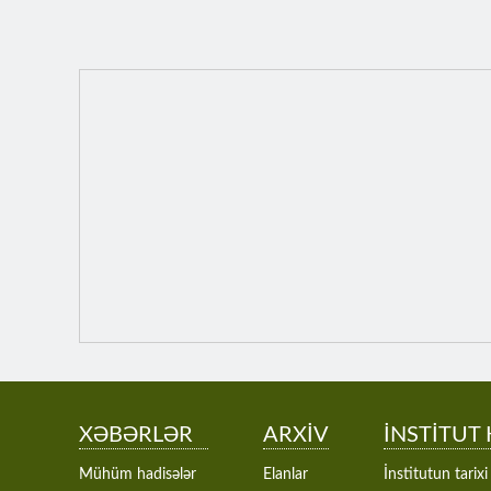
XƏBƏRLƏR
ARXİV
İNSTİTUT
Mühüm hadisələr
Elanlar
İnstitutun tarixi