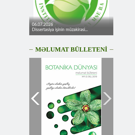
06.07.2026
Dissertasiya işinin müzakirəsi...
MƏLUMAT BÜLLETENİ