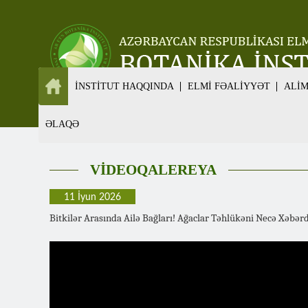
İNSTİTUT HAQQINDA
ELMİ FƏALİYYƏT
ALİ
ƏLAQƏ
VİDEOQALEREYA
11 İyun 2026
Bitkilər Arasında Ailə Bağları! Ağaclar Təhlükəni Necə Xəb