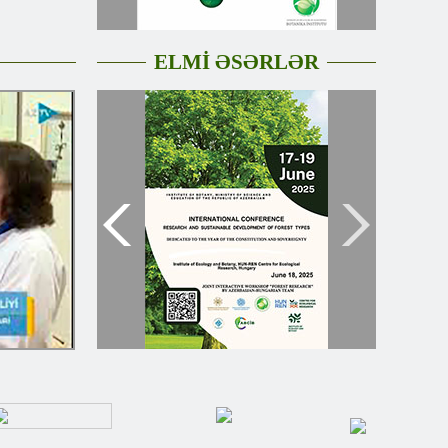
ELMİ ƏSƏRLƏR