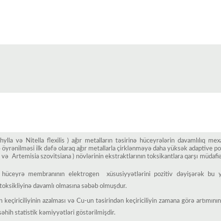
lla və Nitella flexilis ) ağır metalların təsirinə hüceyrələrin davamlılıq mex
yrənilməsi ilk dəfə olaraq ağır metallarla çirklənməyə daha yüksək adaptive pot
 və Artemisia szovitsiana ) növlərinin ekstraktlarının toksikantlara qarşı müdafiə
n hüceyrə membranının elektrogen xüsusiyyətlərini pozitiv dəyişərək bu yo
 toksikliyinə davamlı olmasına səbəb olmuşdur.
eçiriciliyinin azalması və Cu-un təsirindən keçiriciliyin zamana görə artımının
səhih statistik kəmiyyətləri göstərilmişdir.