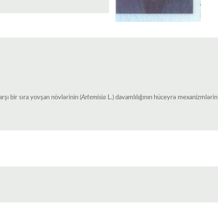
arşı bir sıra yovşan növlərinin (
Artemisia
L.) davamlılığının hüceyrə mexanizmləri