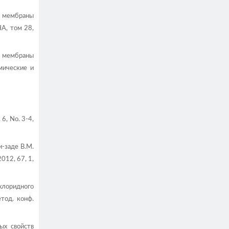
 мембраны
А, том 28,
ой мембраны
мические и
. 6, No. 3-4,
и-заде В.М.
012, 67, 1,
 хлоридного
тод. конф.
ых свойств