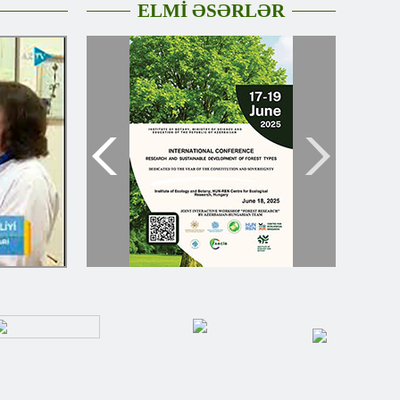
ELMİ ƏSƏRLƏR