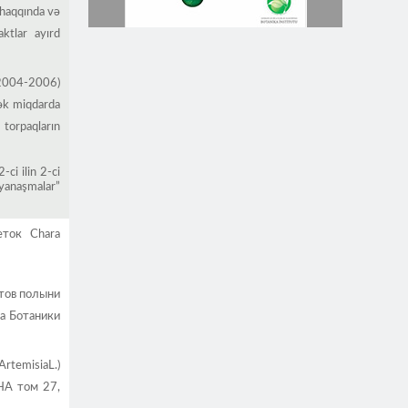
 haqqında və
aktlar ayırd
0 2004-2006)
sək miqdarda
torpaqların
ci ilin 2-ci
 yanaşmalar”
еток Сhara
ктов полыни
а Ботаники
temisiaL.)
НА том 27,