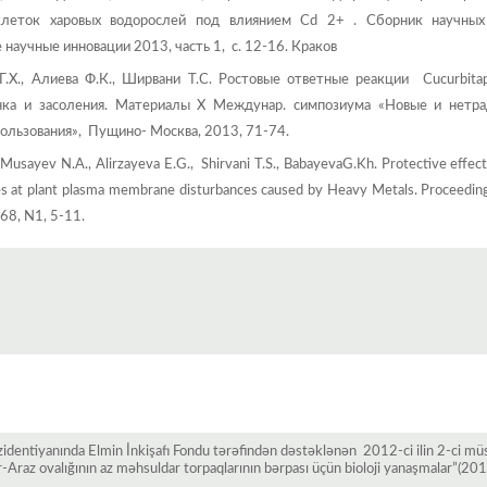
клеток харовых водорослей под влиянием Cd 2+ . Сборник научны
 научные инновации 2013, часть 1, с. 12-16. Краков
 Г.Х., Алиева Ф.К., Ширвани Т.С. Ростовые ответные реакции Cucurbita
инка и засоления. Материалы Х Междунар. симпозиума «Новые и нетр
пользования», Пущино- Москва, 2013, 71-74.
, Musayev N.A., Alirzayeva E.G., Shirvani T.S., BabayevaG.Kh. Protective effect
s at plant plasma membrane disturbances caused by Heavy Metals. Proceeding
 68, N1, 5-11.
identiyanında Elmin İnkişafı Fondu tərəfindən dəstəklənən 2012-ci ilin 2-ci mü
-Araz ovalığının az mәhsuldar torpaqlarının bәrpası üçün bioloji yanaşmalar”(20