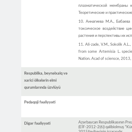
плазматической мембраны 
Теоретические и практические
10. Аннагиева М.А., Бабаева
токсическое воздействие ц
растения и перспективы их ис
11. Ali-zade, V.M., Sokolik A.L.
from some Artemisia L. specie
Nation. Acad of sciensce, 2013,
Respublika, beynəlxalq və
xarici ölkələrin elmi
qurumlarında üzvlüyü
Pedaqoji fəaliyyəti
Azərbaycan Respublikasının Prez
Digər fəaliyyəti
(EİF-2012-2(6)) qalibiolmuş “Kür
2015)layihəsinin icraçısıdır.