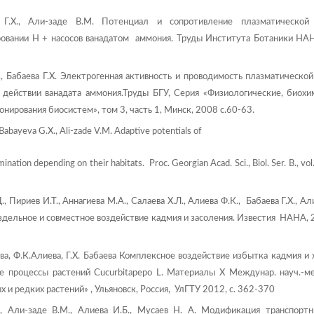
 Г.Х., Али-заде В.М. Потенциал и сопротивление плазматической
ровании Н + насосов ванадатом аммония. Труды Института Ботаники НАН
И., Бабаева Г.Х. Электрогенная активность и проводимость плазматическ
 действии ванадата аммония.Труды БГУ, Серия «Физиологические, биохи
ирования биосистем», том 3, часть 1, Минск, 2008 с.60-63.
, Babayeva G.X., Ali-zade V.M. Adaptive potentials of
nation depending on their habitats. Proc. Georgian Acad. Sci., Biol. Ser. B., vol
, Пириев И.Т., Аннагиева М.А., Салаева Х.Л., Алиева Ф.К., Бабаева Г.Х., Ал
здельное и совместное воздействие кадмия и засоления. Известия НАНА, 2
ева, Ф.К.Алиева, Г.Х. Бабаева Комплексное воздействие избытка кадмия и
е процессы растений Cucurbitapepo L. Материалы Х Междунар. науч.-ме
и редких растений» , Ульяновск, Россия, УлГТУ 2012, с. 362-370
А., Али-заде В.М., Алиева И.Б., Мусаев Н. А. Модификация транспортн