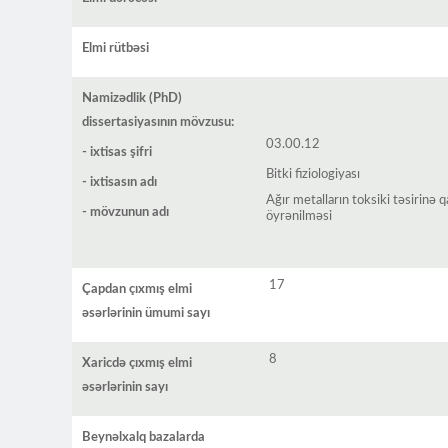
Elmi rütbəsi
Namizədlik (PhD)
dissertasiyasının mövzusu:
03.00.12
- ixtisas şifri
Bitki fiziologiyası
- ixtisasın adı
Ağır metalların toksiki təsirinə q
- mövzunun adı
öyrənilməsi
17
Çapdan çıxmış elmi
əsərlərinin ümumi sayı
8
Xaricdə çıxmış elmi
əsərlərinin sayı
Beynəlxalq bazalarda