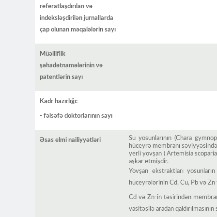
referatlaşdırılan və
indeksləşdirilən jurnallarda
çap olunan məqalələrin sayı
Müəlliflik
şəhadətnamələrinin və
patentlərin sayı
Kadr hazırlığı:
- fəlsəfə doktorlarının sayı
Su yosunlarının (Chara gymnophy
Əsas elmi nailiyyətləri
hüceyrə membranı səviyyəsində ö
yerli yovşan ( Artemisia scoparia
aşkar etmişdir.
Yovşan ekstraktları yosunları
hüceyrələrinin Cd, Cu, Pb və Zn
Cd və Zn-in təsirindən membran k
vasitəsilə aradan qaldırılmasının 