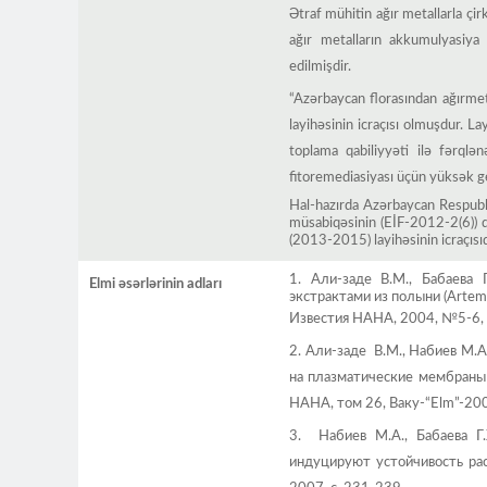
Ətraf mühitin ağır metallarla çi
ağır metalların akkumulyasiya 
edilmişdir.
“Azərbaycan florasından ağırme
layihəsinin icraçısı olmuşdur. L
toplama qabiliyyəti ilə fərqlə
fitoremediasiyası üçün yüksək ge
Hal-hazırda Azərbaycan Respubli
müsabiqəsinin (EİF-2012-2(6)) q
(2013-2015) layihəsinin icraçısıd
1. Али-заде В.М., Бабаева
Elmi əsərlərinin adları
экстрактами из полыни (Artemi
Известия НАНА, 2004, №5-6, с
2. Али-заде В.М., Набиев М.А
на плазматические мембраны
НАНА, том 26, Ваку-“Elm”-200
3. Набиев М.А., Бабаева Г.
индуцируют устойчивость ра