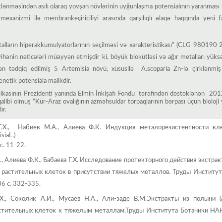
rklənməsindən asılı olaraq yovşan növlərinin uyğunlaşma potensialının yaranması
mexanizmi ilə membrankeçiriciliyi arasında qarşılıqlı əlaqə haqqında yeni f
talların hiperakkumulyatorlarının seçilməsi və xarakteristikası” (CLG 98019
ayihənin nəticələri müəyyən etmişdir ki, böyük biokütləsi və ağır metalları yük
nən tədqiq edilmiş 5 Artemisia növü, xüsusilə A.scoparia Zn-lə çirklənmiş 
netik potensiala malikdir.
kasının Prezidenti yanında Elmin İnkişafı Fondu tərəfindən dəstəklənən 2012-
alibi olmuş “Kür-Araz ovalığının azmәhsuldar torpaqlarının bәrpası üçün bioloji
ır.
 Г.Х., Набиев М.А., Алиева Ф.К. Индукция металорезистентности кл
siaL.)
. 11-22.
., Алиева Ф.К., Бабаева Г.Х. Исследование протекторного действия экстра
 растительных клеток в присутствии тяжелых металлов. Труды Институт
6 c. 332-335.
Х., Соколик А.И., Мусаев Н.А., Али-заде В.М.Экстракты из полыни (Ar
стительных клеток к тяжелым металлам.Труды Института Ботаники НА