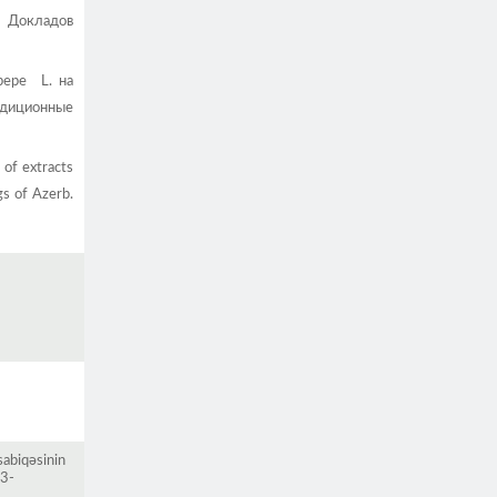
х Докладов
pepe L. на
адиционные
 of extracts
s of Azerb.
sabiqəsinin
13-