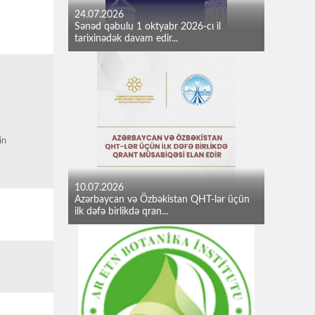
24.07.2026
Sənəd qəbulu 1 oktyabr 2026-cı il
tarixinədək davam edir...
nin
10.07.2026
Azərbaycan və Özbəkistan QHT-lər üçün
ilk dəfə birlikdə qran...