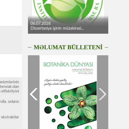
06.07.2026
Dissertasiya işinin müzakirəsi...
MƏLUMAT BÜLLETENİ
anizmlərinin
ensialı olan
 effektliyini
lla onların
 ekstraktlar