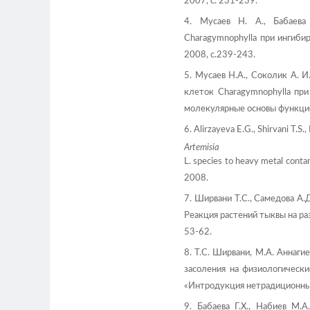
2007, c. 231-239.
4. Мусаев Н. А., Бабаева
Charagymnophylla при ингиби
2008, с.239-243.
5. Мусаев Н.А., Соколик А. 
клеток Charagymnophylla при
молекулярные основы функцион
6. Alirzayeva E.G., Shirvani T.S.
Artemisia
L. species to heavy metal contami
2008.
7. Ширвани Т.С., Самедова А.Д.
Реакция растений тыквы на ра
53-62.
8. Т.С. Ширвани, М.А. Аннаги
засоления на физиологически
«Интродукция нетрадиционных 
9. Бабаева Г.Х., Набиев М.