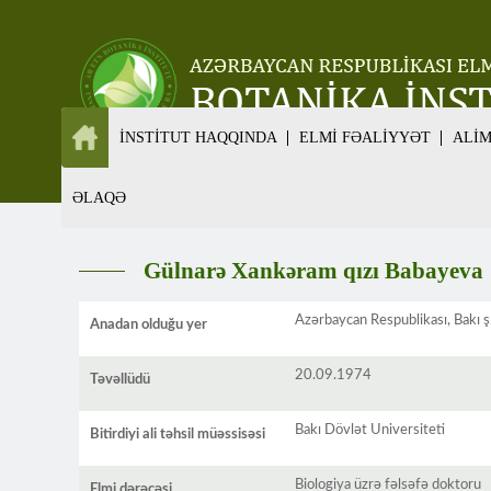
İNSTİTUT HAQQINDA
ELMİ FƏALİYYƏT
ALİ
ƏLAQƏ
Gülnarə Xankəram qızı Babayeva
Azərbaycan Respublikası, Bakı ş
Anadan olduğu yer
20.09.1974
Təvəllüdü
Bakı Dövlət Universiteti
Bitirdiyi ali təhsil müəssisəsi
Biologiya üzrə fəlsəfə doktoru
Elmi dərəcəsi