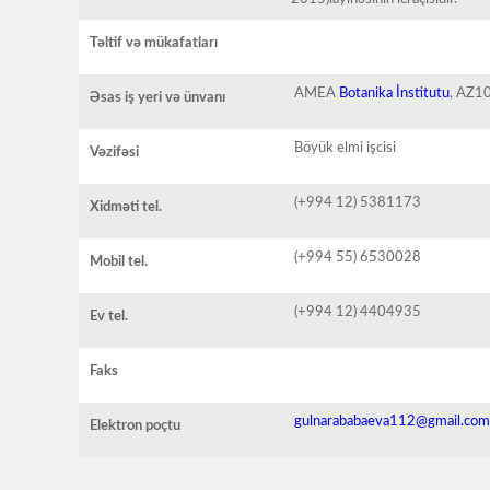
Təltif və mükafatları
AMEA
Botanika İnstitutu
, AZ10
Əsas iş yeri və ünvanı
Böyük elmi işcisi
Vəzifəsi
(+994 12) 5381173
Xidməti tel.
(+994 55) 6530028
Mobil tel.
(+994 12) 4404935
Ev tel.
Faks
gulnarababaeva112@gmail.com
Elektron poçtu