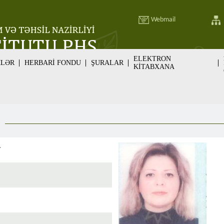
Webmail
ELEKTRON
MLƏR
HERBARİ FONDU
ŞURALAR
KİTABXANA
.