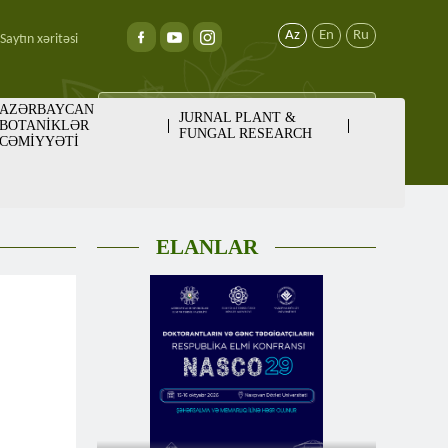
Az
En
Ru
Saytın xəritəsi
AZƏRBAYCAN
JURNAL PLANT &
BOTANİKLƏR
FUNGAL RESEARCH
CƏMİYYƏTİ
ELANLAR