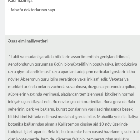
Kadr hazırlığı:
- fəlsəfə doktorlarının sayı
Əsas elmi nailiyyətləri
“Təbii və mədəni şəraitdə bitkilərin assortimentinin genişləndirilməsi,
genofondunun qorunması üçün biomüxtəlifliyin populyasiya, introduksiya
üzrə qiymətləndirilməsi” üzrə aparılan tədqiqatın nəticələri göstərir ki,bu
növlər Abşeronun quru iqlim şəraitində yaxşı inkişaf edir. Vegetasiya
müddəti ərzində onların vaxtında suvarılması, düzgün aqrotexnuku qulluq,
gübrələrin vaxtında verilməsi, alaqlardan təmizlənməsi bitkilərin normal
inkişafı üçün kifayət edir. Bu növlər çox dekorativdilər. Buna görə də Bakı
şəhərinin, park və bağların, kurort zonalarının yaşıllasdırılmasında bəzək
bitkisi kimi istifadə edilməsi məsləhət görülə bilər. Mübadilə yolu ilə İtaliya
botanika bağlarından alınmış Kallistemon cinsinə aid 10 növ üzərində
tədqiqat işləri aparılır. Belə ki, bu toxumlar həm xüsusi hazırlanmış substrat
olan konteynerdə, həm də cücərmə faizinin temperaturdan asılılığını