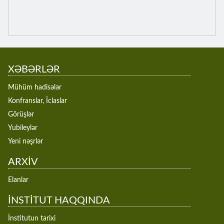
XƏBƏRLƏR
Mühüm hadisələr
Konfranslar, İclaslar
Görüşlər
Yubileylər
Yeni nəşrlər
ARXİV
Elanlar
İNSTİTUT HAQQINDA
İnstitutun tarixi