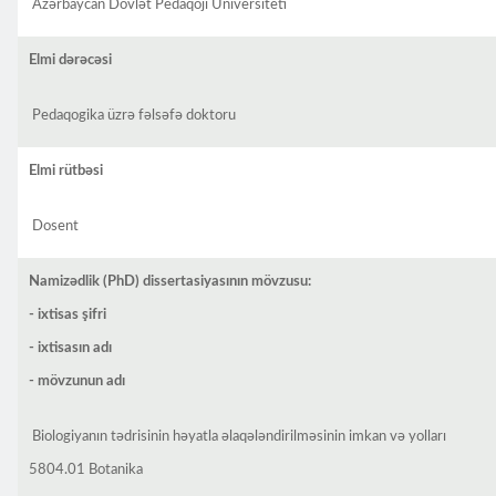
Azərbaycan Dövlət Pedaqoji Universiteti
Elmi dərəcəsi
Pedaqogika üzrə fəlsəfə doktoru
Elmi rütbəsi
Dosent
Namizədlik (PhD) dissertasiyasının mövzusu:
- ixtisas şifri
- ixtisasın adı
- mövzunun adı
Biologiyanın tədrisinin həyatla əlaqələndirilməsinin imkan və yolları
5804.01 Botanika