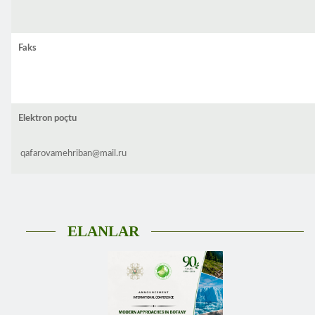
Faks
Elektron poçtu
qafarovamehriban@mail.ru
ELANLAR