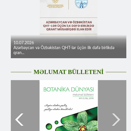
10.07.2026
Azərbaycan və Özbəkistan QHT-lər üçün ilk dəfə birlikdə
qran...
MƏLUMAT BÜLLETENİ