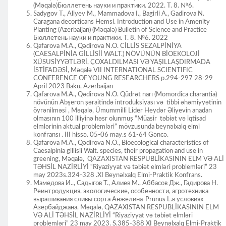
(Məqalə)Бюллетень науки и практики. 2022. Т. 8. №6.
Sadygov T., Aliyev M., Mammadova I., Bagirli A., Gadirova N.
Caragana decorticans Hemsl. Introduction and Use in Amenity
Planting (Azerbaijan) (Məqalə) Bulletin of Science and Practice
Бюллетень науки и практики. Т. 8. №6. 2022
Qafarova M.A., Qədirova N.O. CİLLİS SEZALPİNİYA
(CAESALPİNİA GİLLİSİİ WALT.) NÖVÜNÜN BİOEKOLOJİ
XÜSUSİYYƏTLƏRİ, ÇOXALDILMASI VƏ YAŞILLAŞDIRMADA
İSTİFADƏSİ, Məqalə VII INTERNATIONAL SCIENTIFIC
CONFERENCE OF YOUNG RESEARCHERS p.294-297 28-29
April 2023 Baku, Azerbaijan
Qafarova M.A., Qədirova N.O. Qüdrət narı (Momordica charantia)
növünün Abşeron şəraitində introduksiyası və tibbi əhəmiyyətinin
öyrənilməsi , Məqalə, Ümummilli Lider Heydər Əliyevin anadan
olmasının 100 illiyinə həsr olunmuş “Müasir təbiət və iqtisad
elmlərinin aktual problemləri” mövzusunda beynəlxalq elmi
konfransı . III hissə. 05-06 may.s 61-64 Gəncə.
Qafarova M.A., Qədirova N.O., Bioecological characteristics of
Caesalpinia gillisii Walt. species, their propagation and use in
greening, Məqalə, QAZAXISTAN RESPUBLİKASININ ELM VƏ ALİ
TƏHSİL NAZİRLİYİ “Riyaziyyat və təbiət elmləri problemləri” 23
may 2023s.324-328 .XI Beynəlxalq Elmi-Praktik Konfrans.
Мамедова И.., Садыгов Т., Алиев М., Аббасов Дж., Гадирова Н.
Реинтродукция, экологические, особенности, агротехника
вырашивания сливы сорта Анжелина-Prunus L.в условиях
Азербайджана, Məqalə, QAZAXISTAN RESPUBLİKASININ ELM
VƏ ALİ TƏHSİL NAZİRLİYİ “Riyaziyyat və təbiət elmləri
problemləri” 23 may 2023. S.385-388 XI Beynəlxalq Elmi-Praktik