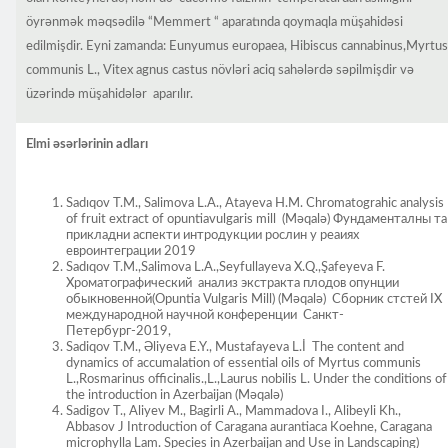
öyrənmək məqsədilə “Memmert “ aparatında qoymaqla müşahidəsi
edilmişdir. Eyni zamanda: Eunyumus europaea, Hibiscus cannabinus,Myrtus
communis L., Vitex agnus castus növləri aciq sahələrdə səpilmişdir və
üzərində müşahidələr aparılır.
Elmi əsərlərinin adları
Sadıqov T.M., Salimova L.A., Atayeva H.M. Chromatograhic analysis
of fruit extract of opuntiavulgaris mill (Məqalə) Фундаменталны та
прикладни аспекти интродукции рослин у реаиях
евроинтеграции 2019
Sadıqov T.M.,Salimova L.A.,Seyfullayeva X.Q.,Şafeyeva F.
Хроматографический анализ экстракта плодов опунции
обыкновенной(Opuntia Vulgaris Mill) (Məqalə) Cборник стстей IX
международной научной конференции Санкт-
Петербург-2019,
Sadiqov T.M., Əliyeva E.Y., Mustafayeva L.İ The content and
dynamics of accumalation of essential oils of Myrtus communis
L.,Rosmarinus officinalis.,L.,Laurus nobilis L. Under the conditions of
the introduction in Azerbaijan (Məqalə)
Sadigov T., Aliyev M., Bagirli A., Mammadova I., Alibeyli Kh.,
Abbasov J Introduction of Caragana aurantiaca Koehne, Caragana
microphylla Lam. Species in Azerbaijan and Use in Landscaping)