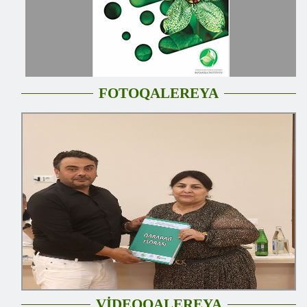
FOTOQALEREYA
VİDEOQALEREYA