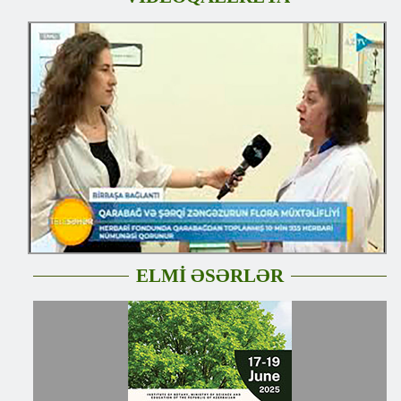
ELMİ ƏSƏRLƏR