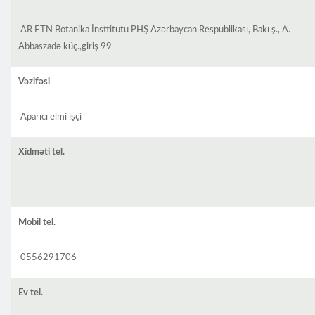
AR ETN Botanika İnsttitutu PHŞ Azərbaycan Respublikası, Bakı ş., A.
Abbaszadə küç.,giriş 99
Vəzifəsi
Aparıcı elmi işçi
Xidməti tel.
Mobil tel.
0556291706
Ev tel.