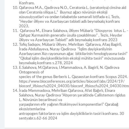
Konfrans.
Qafarova M.A., Qədirova N.O., Ceratonia L. (seratoniya) cinsinə aid
olan Ceratonia siliqua L.” Buynuz ağacı növünün ekoloji
xüsusuiyyətləri və ondan təbabətdə səmərəli istifadə e.i, Tezis,
“Heydər Əliyev və Azərbaycan təbiəti adlı beynəlxalq konfrans
2023,
Qafarova M., Elnarə Salahova, Əliyev Mübariz “Diospyros lotus L. -
Qafqaz Xurmasinin generativ üsulla çoxaldılması” , Tezis, Heydər
Əliyev və Azərbaycan Təbiəti” adlı beynəlxalq konfrans 2023
Tofiq Sadıqov, Mübariz Əliyev, Mehriban Qafarova, Afaq Bagirli,
İradə Abdullayeva, Nuray Qədirova “İqlim dəyişkənliyinin
Azərbaycanın Xızı rayonunun ağac bitkilərinin fenologiyasına təsiri”
“Qlobal iqlim dəyişkənliklərinin ekoloji mühitə təsiri” mövzusunda
beynəlxalq konfrans s.278, 2024
E.Salahova, M.Qafarova, I.Mammadova, A. Bagirli, N. Qadirova
Ontogenesis of
species of the genus Berberis L. Qazaxıstan konfrans Scopus 2024.
https://www.bioconferences.org/articles/bioconf/abs/2024/19/
bioconf_ifbioscfu2024_04030/bioconf_ifbioscfu2024_04030.htm
İradə Məmmədova, Mehriban Qafarova, Afət Bağırlı, Elnarə
Salahova, Nuray Qədirova “Abşeron şəraitində Callistemon rigidus
L. Növünün becərilməsi və
yarpaqlarının efir yağının fitokimyəvi komponentləri” Qarabağ
ekosistemlərinə
antropogen faktorların və iqlim dəyişikliklərin təsiri konfransı. 30
sentyabr.s.62-66 2024