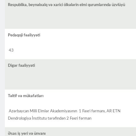
Respublika, beynəlxalq və xarici ölkələrin elmi qurumlarında üzvlüyü
Pedaqoji fəaliyyəti
43
Digər fəaliyyəti
Təltif və mükafatları
Azərbaycan Milli Elmlər Akademiyasının 1 Fəxri fərmanı, AR ETN
Dendrologiya İnstitutu tərəfindən 2 Fəxri fərman
Əsas iş yeri və ünvanı