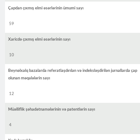
Çapdan çıxmış elmi əsərlərinin ümumi sayı
59
Xaricdə çıxmış elmi əsərlərinin sayı
10
Beynəlxalq bazalarda referatlaşdırılan və indeksləşdirilən jurnallarda çap
olunan məqalələrin sayı
12
Müəlliflik şəhadətnamələrinin və patentlərin sayı
4