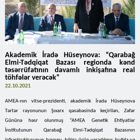
Akademik İradə Hüseynova: “Qarabağ
Elmi-Tədqiqat Bazası regionda kənd
təsərrüfatının davamlı inkişafına real
töhfələr verəcək”
22.10.2021
AMEA-nın vitse-prezidenti, akademik İradə Hüseynova
Tərtər rayonunun Şıxarx qəsəbəsində keçirilən, Zəfər
Gününə həsr olunmuş “AMEA Genetik Ehtiyatlar
İnstitutunun Qarabağ Elmi-Tədqiqat Bazasının
infrastrukturunun bərpası, bölgə üçün yaradılmış buğda va