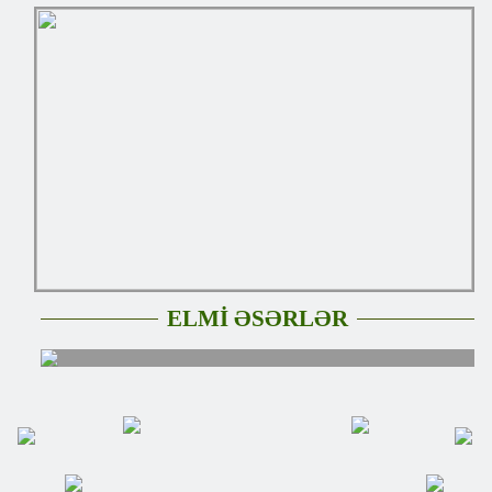
ELMİ ƏSƏRLƏR