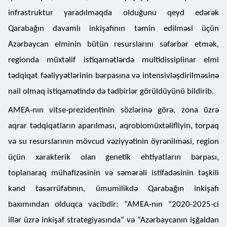
infrastruktur yaradılmaqda olduğunu qeyd edərək
Qarabağın davamlı inkişafının təmin edilməsi üçün
Azərbaycan elminin bütün resurslarını səfərbər etmək,
regionda müxtəlif istiqamətlərdə multidissiplinar elmi
tədqiqat fəaliyyətlərinin bərpasına və intensivləşdirilməsinə
nail olmaq istiqamətində də tədbirlər görüldüyünü bildirib.
AMEA-nın vitse-prezidentinin sözlərinə görə, zona üzrə
aqrar tədqiqatların aparılması, aqrobiomüxtəlifliyin, torpaq
və su resurslarının mövcud vəziyyətinin öyrənilməsi, region
üçün xarakterik olan genetik ehtiyatların bərpası,
toplanaraq mühafizəsinin və səmərəli istifadəsinin təşkili
kənd təsərrüfatının, ümumilikdə Qarabağın inkişafı
baxımından olduqca vacibdir: “AMEA-nın “2020-2025-ci
illər üzrə inkişaf strategiyasında” və “Azərbaycanın işğaldan