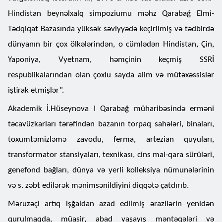
Hindistan beynəlxalq simpoziumu məhz Qarabağ Elmi-
Tədqiqat Bazasında yüksək səviyyədə keçirilmiş və tədbirdə
dünyanın bir çox ölkələrindən, o cümlədən Hindistan, Çin,
Yaponiya, Vyetnam, həmçinin keçmiş SSRİ
respublikalarından olan çoxlu sayda alim və mütəxəssislər
iştirak etmişlər”.
Akademik İ.Hüseynova I Qarabağ müharibəsində erməni
təcavüzkarları tərəfindən bazanın torpaq sahələri, binaları,
toxumtəmizləmə zavodu, ferma, artezian quyuları,
transformator stansiyaları, texnikası, cins mal-qara sürüləri,
genefond bağları, dünya və yerli kolleksiya nümunələrinin
və s. zəbt edilərək mənimsənildiyini diqqətə çatdırıb.
Məruzəçi artıq işğaldan azad edilmiş ərazilərin yenidən
qurulmaqda, müasir, abad yaşayış məntəqələri və