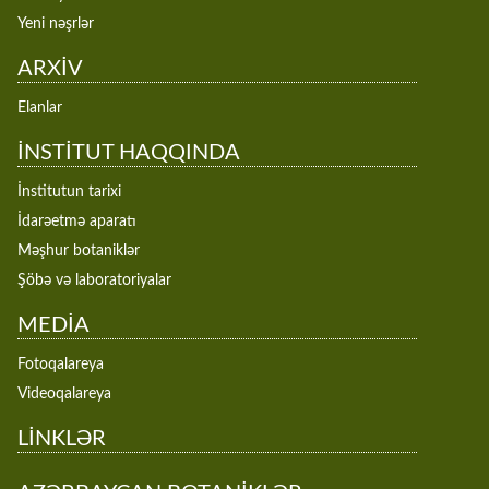
Yeni nəşrlər
ARXİV
Elanlar
İNSTİTUT HAQQINDA
İnstitutun tarixi
İdarəetmə aparatı
Məşhur botaniklər
Şöbə və laboratoriyalar
MEDİA
Fotoqalareya
Videoqalareya
LİNKLƏR