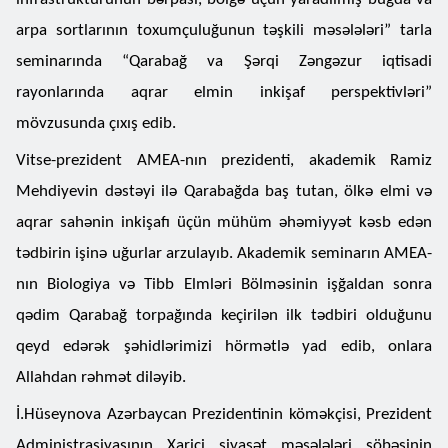
arpa sortlarının toxumçuluğunun təşkili məsələləri” tarla
seminarında “Qarabağ va Şərqi Zəngəzur iqtisadi
rayonlarında aqrar elmin inkişaf perspektivləri”
mövzusunda çıxış edib.
Vitse-prezident AMEA-nın prezidenti, akademik Ramiz
Mehdiyevin dəstəyi ilə Qarabağda baş tutan, ölkə elmi və
aqrar sahənin inkişafı üçün mühüm əhəmiyyət kəsb edən
tədbirin işinə uğurlar arzulayıb. Akademik seminarın AMEA-
nın Biologiya və Tibb Elmləri Bölməsinin işğaldan sonra
qədim Qarabağ torpağında keçirilən ilk tədbiri olduğunu
qeyd edərək şəhidlərimizi hörmətlə yad edib, onlara
Allahdan rəhmət diləyib.
İ.Hüseynova Azərbaycan Prezidentinin köməkçisi, Prezident
Administrasiyasının Xarici siyasət məsələləri şöbəsinin