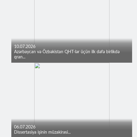
10.07.2026
Azərbaycan və Özbəkistan QHT-lər üçün ilk dəfə birlikdə
qran...
06.07.2026
Dissertasiya işinin müzakirəsi...