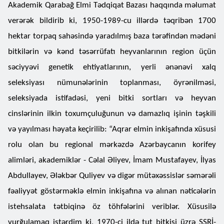
Akademik Qarabağ Elmi Tədqiqat Bazası haqqında məlumat
verərək bildirib ki, 1950-1989-cu illərdə təqribən 1700
hektar torpaq sahəsində yaradılmış baza tərəfindən mədəni
bitkilərin və kənd təsərrüfatı heyvanlarının region üçün
səciyyəvi genetik ehtiyatlarının, yerli ənənəvi xalq
seleksiyası nümunələrinin toplanması, öyrənilməsi,
seleksiyada istifadəsi, yeni bitki sortları və heyvan
cinslərinin ilkin toxumçuluğunun və damazlıq işinin təşkili
və yayılması həyata keçirilib: “Aqrar elmin inkişafında xüsusi
rolu olan bu regional mərkəzdə Azərbaycanın korifey
alimləri, akademiklər - Cəlal Əliyev, İmam Mustafayev, İlyas
Abdullayev, Ələkbər Quliyev və digər mütəxəssislər səmərəli
fəaliyyət göstərməklə elmin inkişafına və alınan nəticələrin
istehsalata tətbiqinə öz töhfələrini veriblər. Xüsusilə
vurğulamaq istərdim ki, 1970-ci ildə tut bitkisi üzrə SSRİ-