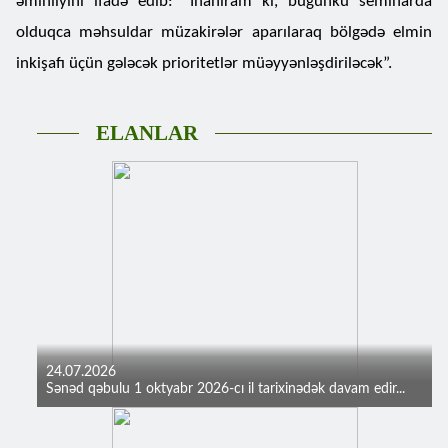
əminliyini ifadə edib: “İnanıram ki, bugünkü seminarda
olduqca məhsuldar müzakirələr aparılaraq bölgədə elmin
inkişafı üçün gələcək prioritetlər müəyyənləşdiriləcək”.
ELANLAR
24.07.2026
Sənəd qəbulu 1 oktyabr 2026-cı il tarixinədək davam edir...