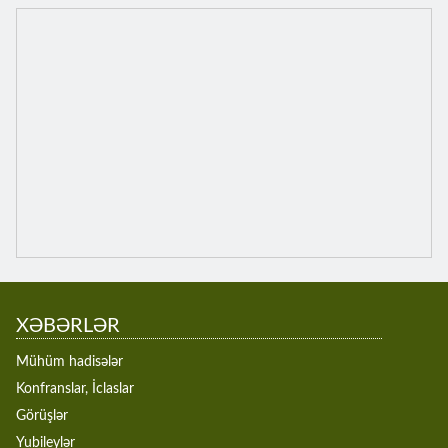
XƏBƏRLƏR
Mühüm hadisələr
Konfranslar, İclaslar
Görüşlər
Yubileylər