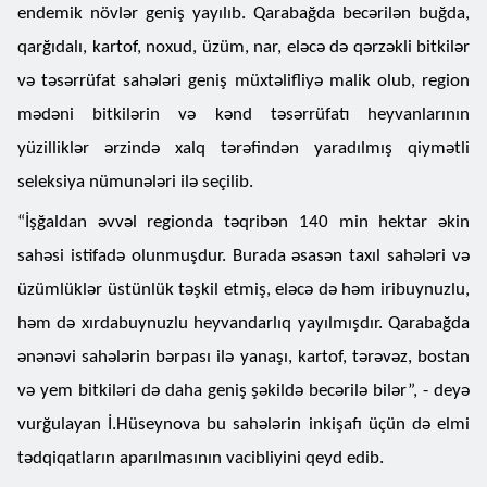
endemik növlər geniş yayılıb. Qarabağda becərilən buğda,
qarğıdalı, kartof, noxud, üzüm, nar, eləcə də qərzəkli bitkilər
və təsərrüfat sahələri geniş müxtəlifliyə malik olub, region
mədəni bitkilərin və kənd təsərrüfatı heyvanlarının
yüzilliklər ərzində xalq tərəfindən yaradılmış qiymətli
seleksiya nümunələri ilə seçilib.
“İşğaldan əvvəl regionda təqribən 140 min hektar əkin
sahəsi istifadə olunmuşdur. Burada əsasən taxıl sahələri və
üzümlüklər üstünlük təşkil etmiş, eləcə də həm iribuynuzlu,
həm də xırdabuynuzlu heyvandarlıq yayılmışdır. Qarabağda
ənənəvi sahələrin bərpası ilə yanaşı, kartof, tərəvəz, bostan
və yem bitkiləri də daha geniş şəkildə becərilə bilər”, - deyə
vurğulayan İ.Hüseynova bu sahələrin inkişafı üçün də elmi
tədqiqatların aparılmasının vacibliyini qeyd edib.