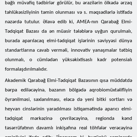
bağlı müvafiq tədbirlər görülür, bu ərazilərin ölkədə ərzaq
təhlükəsizliyinin təmin olunması və s. məqsədlərlə istifadə
nəzərdə tutulur. Əlavə edib ki, AMEA-nın Qarabağ Elmi-
Tədqiqat Bazası da ən müasir tələblərə uyğun qurulmalı,
burada aparılacaq elmi-tədqiqat işlərinin səviyyəsi dünya
standartlarına cavab verməli, innovativ yanaşmalar tətbiq
olunmalı, o cümlədən yüksəkixtisaslı kadr potensialı
formalaşdırılmalıdır.
Akademik Qarabağ Elmi-Tədqiqat Bazasının qısa müddətdə
bərpa ediləcəyinə, bazanın bölgədə aqrobiomüxtəlifliyin
öyrənilməsi, saxlanılması, eləcə də yeni bitki sortları və
heyvan cinslərinin yaradılması istiqamətində aparıcı elmi-
tədqiqat mərkəzinə çevriləcəyinə, regionda kənd
təsərrüfatının davamlı inkişafına real töhfələr verəcəyinə