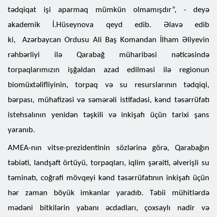
tədqiqat işi aparmaq mümkün olmamışdır”, - deyə
akademik İ.Hüseynova qeyd edib. Əlavə edib
ki, Azərbaycan Ordusu Ali Baş Komandan İlham Əliyevin
rəhbərliyi ilə Qarabağ müharibəsi nəticəsində
torpaqlarımızın işğaldan azad edilməsi ilə regionun
biomüxtəlifliyinin, torpaq və su resurslarının tədqiqi,
bərpası, mühafizəsi və səmərəli istifadəsi, kənd təsərrüfatı
istehsalının yenidən təşkili və inkişafı üçün tarixi şans
yaranıb.
AMEA-nın vitse-prezidentinin sözlərinə görə, Qarabağın
təbiəti, landşaft örtüyü, torpaqları, iqlim şəraiti, əlverişli su
təminatı, coğrafi mövqeyi kənd təsərrüfatının inkişafı üçün
hər zaman böyük imkanlar yaradıb. Təbii mühitlərdə
mədəni bitkilərin yabanı əcdadları, çoxsaylı nadir və