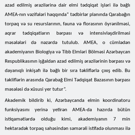
azad edilmiş ərazilərinə dair elmi tədqiqat işləri ilə bağlı
AMEA-nın vəzifələri haqqında” tədbirlər planında Qarabağın
torpaq və su resurslarının, fauna və florasının öyrənilməsi,
aqrar tədqiqatların bərpası və intensivləşdirilməsi
məsələləri də nəzərdə tutulub. AMEA, o cümlədən
akademiyanın Biologiya və Tibb Elmləri Bölməsi Azərbaycan
Respublikasının işğaldan azad edilmiş ərazilərinin bərpası və
dayanıqlı inkişafı ilə bağlı bir sıra təkliflərlə çıxış edib. Bu
təkliflərin arasında Qarabağ Elmi Tədqiqat Bazasının bərpası
məsələsi də xüsusi yer tutur”.
Akademik bildirib ki, Azərbaycanda elmin koordinatoru
funksiyasını yerinə yetirən AMEA-da hazırda bütün
istiqamətlərdə olduğu kimi, akademiyanın 7 min
hektaradək torpaq sahəsindən səmərəli istifadə olunması ilə