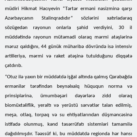
müdiri Hikmət Hacıyevin “Tərtər erməni nasizminə qarşı
Azərbaycanın Stalinqradıdır” sözlərini xatırladaraq
sözügedən rayonun onlarla şəhid verdiyini, 30 il
müddətində rayonun mütəmadi olaraq mərmi atəşlərinə
məruz qaldığını, 44 günük müharibə dövründə isə intensiv
artilleriya, mərmi və raket atəşinə tutulduğunu diqqətə
çatdırıb.
“Otuz ilə yaxın bir müddətdə işğal altında qalmış Qarabağda
ermənilər tərəfindən beynəlxalq hüququn norma və
prinsiplərinə, ümumbəşəri dəyərlərə zidd olaraq
biomüxtəliflik, yeraltı və yerüstü sərvətlər talan edilmiş,
meşə, otlaq, torpaq və su ehtiyatlarından düşməncəsinə
istifadə olunmuş, kənd təsərrüfatı sistemləri tamamilə
dağıdılmışdır. Təəssüf ki, bu müddətdə regionda hər hansı