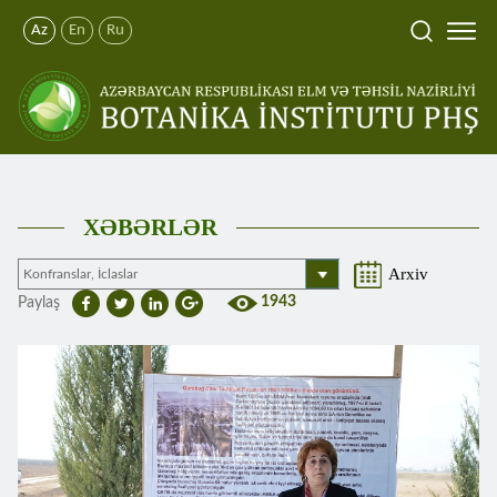
Az
En
Ru
XƏBƏRLƏR
Arxiv
1943
Paylaş