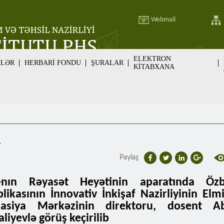
Webmail
ELEKTRON
MLƏR
HERBARİ FONDU
ŞURALAR
KİTABXANA
v
Paylaş
nın Rəyasət Heyətinin aparatında Özb
likasının İnnovativ İnkişaf Nazirliyinin Elmi
masiya Mərkəzinin direktoru, dosent Ab
liyevlə görüş keçirilib