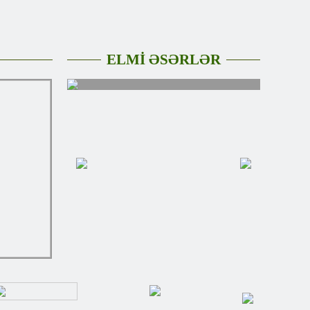
ELMİ ƏSƏRLƏR