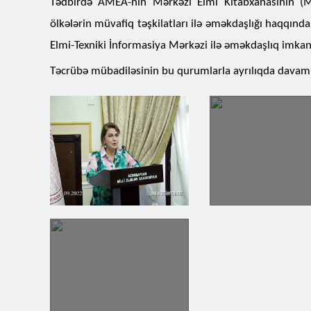
Tədbirdə AMEA-nın Mərkəzi Elmi Kitabxanasının (M
ölkələrin müvafiq təşkilatları ilə əməkdaşlığı haqqınd
Elmi-Texniki İnformasiya Mərkəzi ilə əməkdaşlıq imkanl
Təcrübə mübadiləsinin bu qurumlarla ayrılıqda davam et