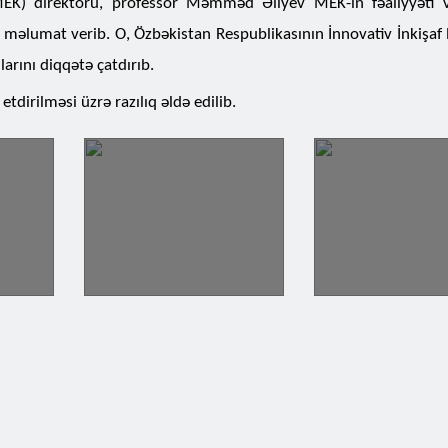
EK) direktoru, professor Məmməd Əliyev MEK-in fəaliyyəti v
a məlumat verib. O, Özbəkistan Respublikasının İnnovativ İnkişaf 
arını diqqətə çatdırıb.
dirilməsi üzrə razılıq əldə edilib.