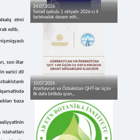
24.07.2026
Sənəd qəbulu 1 oktyabr 2026-cı il
tarixinədək davam edir...
lxalq elmi
rak edib.
nişmiqyaslı
ı, son illər
n xarici dil
özbəkistanlı
10.07.2026
Azərbaycan və Özbəkistan QHT-lər üçün
iqamətində
ilk dəfə birlikdə qran...
adılan baza
liyyətinin
islahatları