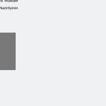
ə müxtəlif
Nazirliyinin