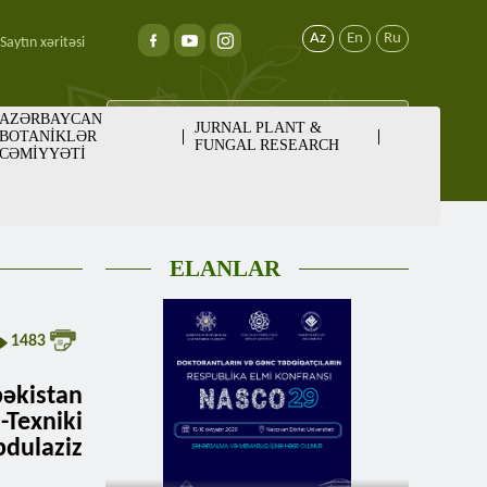
Az
En
Ru
Saytın xəritəsi
AZƏRBAYCAN
JURNAL PLANT &
BOTANİKLƏR
FUNGAL RESEARCH
CƏMİYYƏTİ
ELANLAR
1483
əkistan
-Texniki
dulaziz