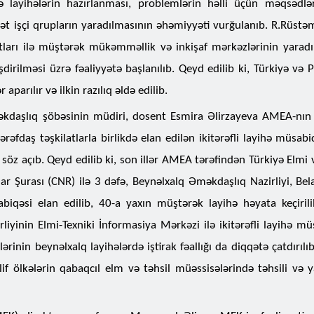
ə layihələrin hazırlanması, problemlərin həlli üçün məqsədl
rət işçi qrupların yaradılmasının əhəmiyyəti vurğulanıb. R.Rüstəm
atları ilə müştərək mükəmməllik və inkişaf mərkəzlərinin yaradı
şdirilməsi üzrə fəaliyyətə başlanılıb. Qeyd edilib ki, Türkiyə və
parılır və ilkin razılıq əldə edilib.
kdaşlıq şöbəsinin müdiri, dosent Esmira Əlirzayeva AMEA-nın
tərəfdaş təşkilatlarla birlikdə elan edilən ikitərəfli layihə müsabi
 söz açıb. Qeyd edilib ki, son illər AMEA tərəfindən Türkiyə Elmi 
lar Şurası (CNR) ilə 3 dəfə, Beynəlxalq Əməkdaşlıq Nazirliyi, Bel
qəsi elan edilib, 40-a yaxın müştərək layihə həyata keçirilib.
liyinin Elmi-Texniki İnformasiya Mərkəzi ilə ikitərəfli layihə mü
lərinin beynəlxalq layihələrdə iştirak fəallığı da diqqətə çatdırıl
 ölkələrin qabaqcıl elm və təhsil müəssisələrində təhsili və y