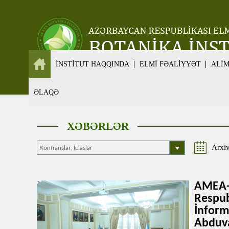
İNSTİTUT HAQQINDA
ELMİ FƏALİYYƏT
ALİ
ƏLAQƏ
XƏBƏRLƏR
Arxi
AMEA-
Respub
İnfor
Abduva