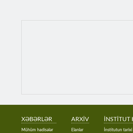
XƏBƏRLƏR
ARXİV
İNSTİTUT
Mühüm hadisələr
Elanlar
İnstitutun tarixi