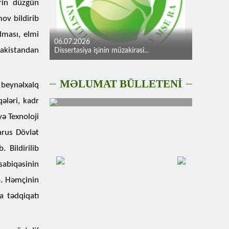
ərin düzgün
ov bildirib
lması, elmi
06.07.2026
 Pakistandan
Dissertasiya işinin müzakirəsi...
MƏLUMAT BÜLLETENİ
 beynəlxalq
qələri, kadr
və Texnoloji
arus Dövlət
 Bildirilib
sabiqəsinin
ıb. Həmçinin
a tədqiqatı