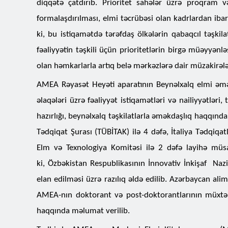
diqqətə çatdırıb. Prioritet sahələr üzrə proqram v
formalaşdırılması, elmi təcrübəsi olan kadrlardan iba
ki, bu istiqamətdə tərəfdaş ölkələrin qabaqcıl təşkil
fəaliyyətin təşkili üçün prioritetlərin birgə müəyyənlə
olan həmkarlarla artıq belə mərkəzlərə dair müzakirələr a
AMEA Rəyasət Heyəti aparatının Beynəlxalq elmi əmə
əlaqələri üzrə fəaliyyət istiqamətləri və nailiyyətləri, 
hazırlığı, beynəlxalq təşkilatlarla əməkdaşlıq haqqında
Tədqiqat Şurası (TÜBİTAK) ilə 4 dəfə, İtaliya Tədqiqat
Elm və Texnologiya Komitəsi ilə 2 dəfə layihə müsabi
ki, Özbəkistan Respublikasının İnnovativ İnkişaf Nazir
elan edilməsi üzrə razılıq əldə edilib. Azərbaycan alim
AMEA-nın doktorant və post-doktorantlarının müxtəlif
haqqında məlumat verilib.