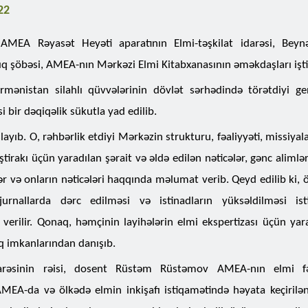
22
AMEA Rəyasət Heyəti aparatının Elmi-təşkilat idarəsi, Beynə
q şöbəsi, AMEA-nın Mərkəzi Elmi Kitabxanasının əməkdaşları işti
mənistan silahlı qüvvələrinin dövlət sərhədində törətdiyi ge
i bir dəqiqəlik sükutla yad edilib.
yıb. O, rəhbərlik etdiyi Mərkəzin strukturu, fəaliyyəti, missiyalar
tirakı üçün yaradılan şərait və əldə edilən nəticələr, gənc alimləri
lər və onların nəticələri haqqında məlumat verib. Qeyd edilib ki, 
urnallarda dərc edilməsi və istinadların yüksəldilməsi ist
 verilir. Qonaq, həmçinin layihələrin elmi ekspertizası üçün yar
 imkanlarından danışıb.
arəsinin rəisi, dosent Rüstəm Rüstəmov AMEA-nın elmi fəa
AMEA-da və ölkədə elmin inkişafı istiqamətində həyata keçirilən 