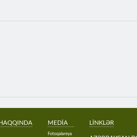
 HAQQINDA
MEDİA
LİNKLƏR
Fotoqalareya