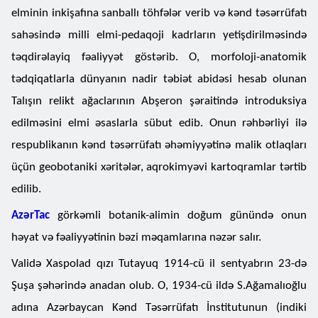
elminin inkişafına sanballı töhfələr verib və kənd təsərrüfatı
sahəsində milli elmi-pedaqoji kadrların yetişdirilməsində
təqdirəlayiq fəaliyyət göstərib. O, morfoloji-anatomik
tədqiqatlarla dünyanın nadir təbiət abidəsi hesab olunan
Talışın relikt ağaclarının Abşeron şəraitində introduksiya
edilməsini elmi əsaslarla sübut edib. Onun rəhbərliyi ilə
respublikanın kənd təsərrüfatı əhəmiyyətinə malik otlaqları
üçün geobotaniki xəritələr, aqrokimyəvi kartoqramlar tərtib
edilib.
AzərTac
görkəmli botanik-alimin doğum günündə onun
həyat və fəaliyyətinin bəzi məqamlarına nəzər salır.
Validə Xaspolad qızı Tutayuq 1914-cü il sentyabrın 23-də
Şuşa şəhərində anadan olub. O, 1934-cü ildə S.Ağamalıoğlu
adına Azərbaycan Kənd Təsərrüfatı İnstitutunun (indiki