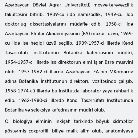
Azərbaycan Dövlət Aqrar Universiteti) meyvə-tərəvəzçilik
fakültəsini bitirib. 1939-cu ildə namizədlik, 1949-cu ildə
doktorluq dissertasiyalarını müdafiə edib. 1958-ci ildə
Azərbaycan Elmlər Akademiyasının (EA) müxbir üzvü, 1969-
cu ildə isə həqiqi üzvü seçilib. 1939-1957-ci illərdə Kənd
Təsərrüfatı İnstitutunun Botanika kafedrasının müdiri,
1954-1957-ci illərdə isə direktorun elmi işlər üzrə müavini
olub. 1957-1962-ci illərdə Azərbaycan EA-nın V.Komarov
adına Botanika İnstitutunun direktoru vəzifəsində çalışıb.
1958-1974-cü illərdə bu institutda laboratoriyaya rəhbərlik
edib. 1962-1980-ci illərdə Kənd Təsərrüfatı İnstitutunda
Botanika və seleksiya kafedrasının müdiri olub.
O, biologiya elminin inkişafı tarixində böyük xidmətlər
göstərmiş çoxprofilli biliyə malik alim olub, anatomiyaya