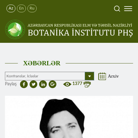
Az
En
Ru
XƏBƏRLƏR
Arxiv
1377
Paylaş