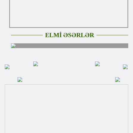
ELMİ ƏSƏRLƏR