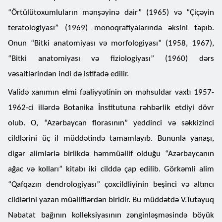
“Örtülütoxumluların mənşəyinə dair” (1965) və “Çiçəyin
teratologiyası” (1969) monoqrafiyalarında əksini tapıb.
Onun “Bitki anatomiyası və morfologiyası” (1958, 1967),
“Bitki anatomiyası və fiziologiyası” (1960) dərs
vəsaitlərindən indi də istifadə edilir.
Validə xanımın elmi fəaliyyətinin ən məhsuldar vaxtı 1957-
1962-ci illərdə Botanika İnstitutuna rəhbərlik etdiyi dövr
olub. O, “Azərbaycan florasının” yeddinci və səkkizinci
cildlərini üç il müddətində tamamlayıb. Bununla yanaşı,
digər alimlərlə birlikdə həmmüəllif olduğu “Azərbaycanın
ağac və kolları” kitabı iki cilddə çap edilib. Görkəmli alim
“Qafqazın dendrologiyası” çoxcildliyinin beşinci və altıncı
cildlərini yazan müəlliflərdən biridir. Bu müddətdə V.Tutayuq
Nəbatat bağının kolleksiyasının zənginləşməsində böyük