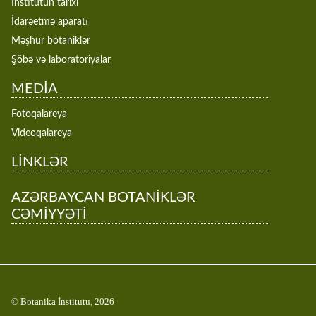
İnstitutun tarixi
İdarəetmə aparatı
Məşhur botaniklər
Şöbə və laboratoriyalar
MEDİA
Fotoqalareya
Videoqalareya
LİNKLƏR
AZƏRBAYCAN BOTANİKLƏR
CƏMİYYƏTİ
© Botanika İnstitutu, 2026