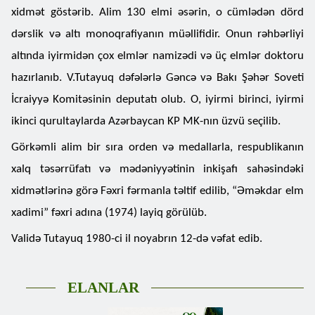
xidmət göstərib. Alim 130 elmi əsərin, o cümlədən dörd
dərslik və altı monoqrafiyanın müəllifidir. Onun rəhbərliyi
altında iyirmidən çox elmlər namizədi və üç elmlər doktoru
hazırlanıb. V.Tutayuq dəfələrlə Gəncə və Bakı Şəhər Soveti
İcraiyyə Komitəsinin deputatı olub. O, iyirmi birinci, iyirmi
ikinci qurultaylarda Azərbaycan KP MK-nın üzvü seçilib.
Görkəmli alim bir sıra orden və medallarla, respublikanın
xalq təsərrüfatı və mədəniyyətinin inkişafı sahəsindəki
xidmətlərinə görə Fəxri fərmanla təltif edilib, “Əməkdar elm
xadimi” fəxri adına (1974) layiq görülüb.
Validə Tutayuq 1980-ci il noyabrın 12-də vəfat edib.
ELANLAR