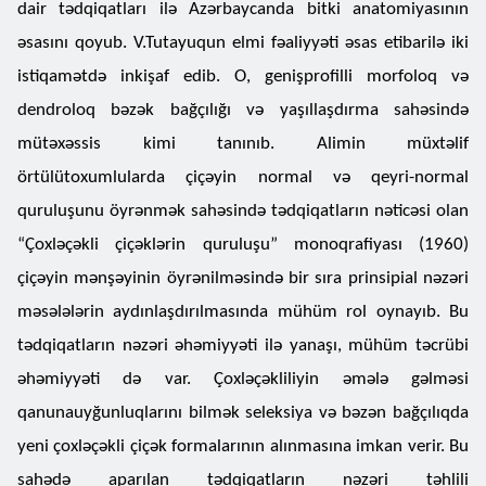
dair tədqiqatları ilə Azərbaycanda bitki anatomiyasının
əsasını qoyub. V.Tutayuqun elmi fəaliyyəti əsas etibarilə iki
istiqamətdə inkişaf edib. O, genişprofilli morfoloq və
dendroloq bəzək bağçılığı və yaşıllaşdırma sahəsində
mütəxəssis kimi tanınıb. Alimin müxtəlif
örtülütoxumlularda çiçəyin normal və qeyri-normal
quruluşunu öyrənmək sahəsində tədqiqatların nəticəsi olan
“Çoxləçəkli çiçəklərin quruluşu” monoqrafiyası (1960)
çiçəyin mənşəyinin öyrənilməsində bir sıra prinsipial nəzəri
məsələlərin aydınlaşdırılmasında mühüm rol oynayıb. Bu
tədqiqatların nəzəri əhəmiyyəti ilə yanaşı, mühüm təcrübi
əhəmiyyəti də var. Çoxləçəkliliyin əmələ gəlməsi
qanunauyğunluqlarını bilmək seleksiya və bəzən bağçılıqda
yeni çoxləçəkli çiçək formalarının alınmasına imkan verir. Bu
sahədə aparılan tədqiqatların nəzəri təhlili