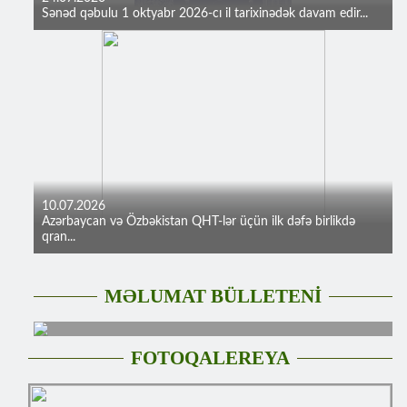
Sənəd qəbulu 1 oktyabr 2026-cı il tarixinədək davam edir...
10.07.2026
Azərbaycan və Özbəkistan QHT-lər üçün ilk dəfə birlikdə
qran...
MƏLUMAT BÜLLETENİ
FOTOQALEREYA