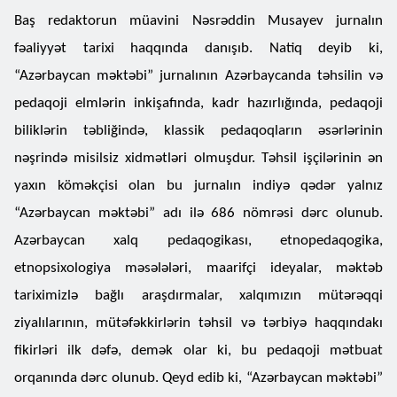
Baş redaktorun müavini Nəsrəddin Musayev jurnalın
fəaliyyət tarixi haqqında danışıb. Natiq deyib ki,
“Azərbaycan məktəbi” jurnalının Azərbaycanda təhsilin və
pedaqoji elmlərin inkişafında, kadr hazırlığında, pedaqoji
biliklərin təbliğində, klassik pedaqoqların əsərlərinin
nəşrində misilsiz xidmətləri olmuşdur. Təhsil işçilərinin ən
yaxın köməkçisi olan bu jurnalın indiyə qədər yalnız
“Azərbaycan məktəbi” adı ilə 686 nömrəsi dərc olunub.
Azərbaycan xalq pedaqogikası, etnopedaqogika,
etnopsixologiya məsələləri, maarifçi ideyalar, məktəb
tariximizlə bağlı araşdırmalar, xalqımızın mütərəqqi
ziyalılarının, mütəfəkkirlərin təhsil və tərbiyə haqqındakı
fikirləri ilk dəfə, demək olar ki, bu pedaqoji mətbuat
orqanında dərc olunub. Qeyd edib ki, “Azərbaycan məktəbi”