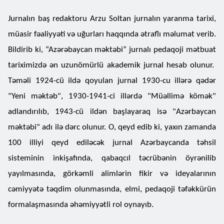
Jurnalın baş redaktoru Arzu Soltan jurnalın yaranma tarixi,
müasir fəaliyyəti və uğurları haqqında ətraflı məlumat verib.
Bildirib ki, “Azərəbaycan məktəbi” jurnalı pedaqoji mətbuat
tariximizdə ən uzunömürlü akademik jurnal hesab olunur.
Təməli 1924-cü ildə qoyulan jurnal 1930-cu illərə qədər
"Yeni məktəb", 1930-1941-ci illərdə "Müəllimə kömək"
adlandırılıb, 1943-cü ildən başlayaraq isə "Azərbaycan
məktəbi" adı ilə dərc olunur. O, qeyd edib ki, yaxın zamanda
100 illiyi qeyd ediləcək jurnal Azərbaycanda təhsil
sisteminin inkişafında, qabaqcıl təcrübənin öyrənilib
yayılmasında, görkəmli alimlərin fikir və ideyalarının
cəmiyyətə təqdim olunmasında, elmi, pedaqoji təfəkkürün
formalaşmasında əhəmiyyətli rol oynayıb.