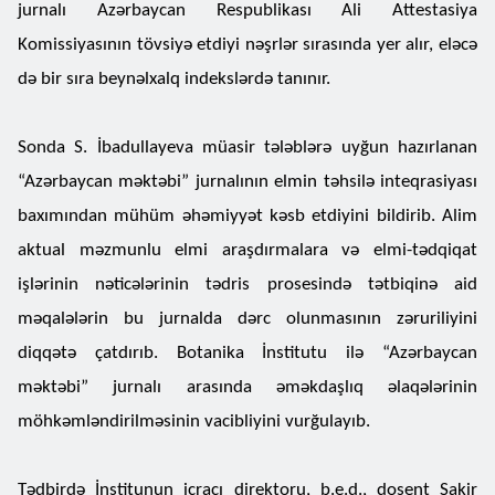
jurnalı Azərbaycan Respublikası Ali Attestasiya
Komissiyasının tövsiyə etdiyi nəşrlər sırasında yer alır, eləcə
də bir sıra beynəlxalq indekslərdə tanınır.
Sonda S. İbadullayeva müasir tələblərə uyğun hazırlanan
“Azərbaycan məktəbi” jurnalının elmin təhsilə inteqrasiyası
baxımından mühüm əhəmiyyət kəsb etdiyini bildirib. Alim
aktual məzmunlu elmi araşdırmalara və elmi-tədqiqat
işlərinin nəticələrinin tədris prosesində tətbiqinə aid
məqalələrin bu jurnalda dərc olunmasının zəruriliyini
diqqətə çatdırıb. Botanika İnstitutu ilə “Azərbaycan
məktəbi” jurnalı arasında əməkdaşlıq əlaqələrinin
möhkəmləndirilməsinin vacibliyini vurğulayıb.
Tədbirdə İnstitunun icracı direktoru, b.e.d., dosent Şakir