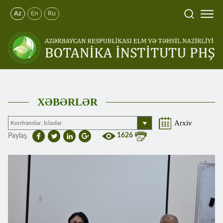
Az
En
Ru
XƏBƏRLƏR
Arxiv
1626
Paylaş