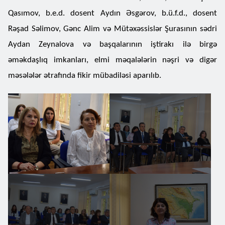
Qasımov, b.e.d. dosent Aydın Əsgərov, b.ü.f.d., dosent
Rəşad Səlimov, Gənc Alim və Mütəxəssislər Şurasının sədri
Aydan Zeynalova və başqalarının iştirakı ilə birgə
əməkdaşlıq imkanları, elmi məqalələrin nəşri və digər
məsələlər ətrafında fikir mübadiləsi aparılıb.