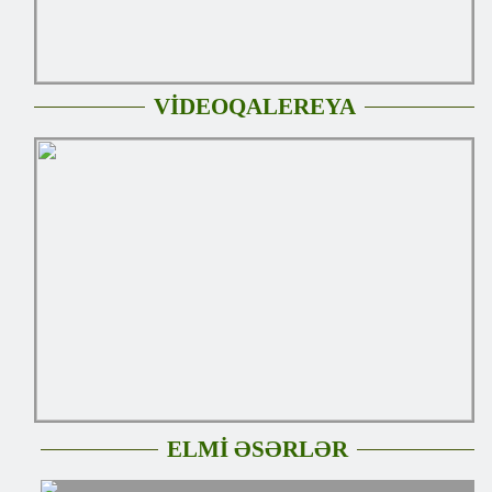
VİDEOQALEREYA
ELMİ ƏSƏRLƏR