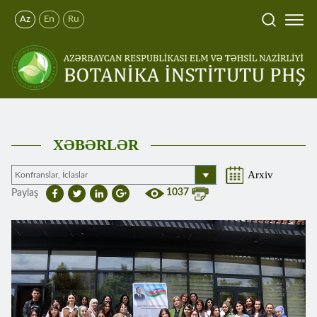
Az
En
Ru
XƏBƏRLƏR
Arxiv
1037
Paylaş