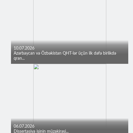
10.07.2026
Azərbaycan və Özbəkistan QHT-lər üçün ilk dəfə birlikdə
qran...
06.07.2026
Dissertasiya işinin müzakirəsi...