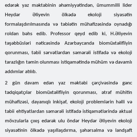
edərək yaz məktəbinin əhəmiyyətindən, ümummilli lider
Heydər Əliyevin ölkədə ekoloji siyasətin
formalaşdırılmasında və təbiətin mühafizəsində oynadığı
roldan bəhs edib. Professor qeyd edib ki, H.Əliyevin
təşəbbüsləri nəticəsində Azərbaycanda biomüxtəlifliyin
qorunması, təbii sərvətlərdən səmərəli istifadə və ekoloji
tarazlığın təmin olunması istiqamətində mühüm və davamlı
addımlar atılıb.
2 gün davam edən yaz məktəbi çərçivəsində gənc
tədqiqatçılar biomüxtəlifliyin qorunması, ətraf mühitin
mühafizəsi, dayanıqlı inkişaf, ekoloji problemlərin həlli və
təbii ehtiyatlardan səmərəli istifadə istiqamətlərində aktual
mövzularla çıxış edərək ulu öndər Heydər Əliyevin ekoloji
siyasətinin ölkədə yaşıllaşdırma, şəhərsalma və landşaft