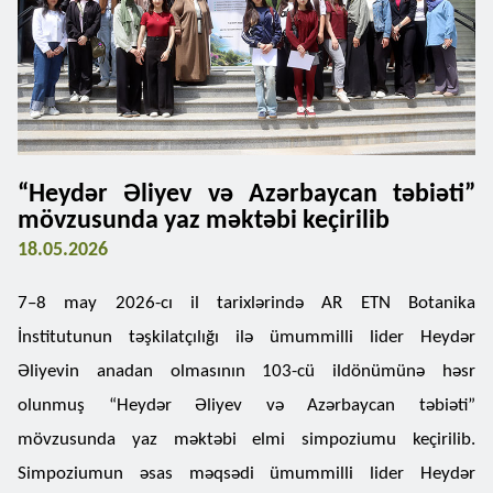
“Heydər Əliyev və Azərbaycan təbiəti”
mövzusunda yaz məktəbi keçirilib
18.05.2026
7–8 may 2026-cı il tarixlərində AR ETN Botanika
İnstitutunun təşkilatçılığı ilə ümummilli lider Heydər
Əliyevin anadan olmasının 103-cü ildönümünə həsr
olunmuş “Heydər Əliyev və Azərbaycan təbiəti”
mövzusunda yaz məktəbi elmi simpoziumu keçirilib.
Simpoziumun əsas məqsədi ümummilli lider Heydər