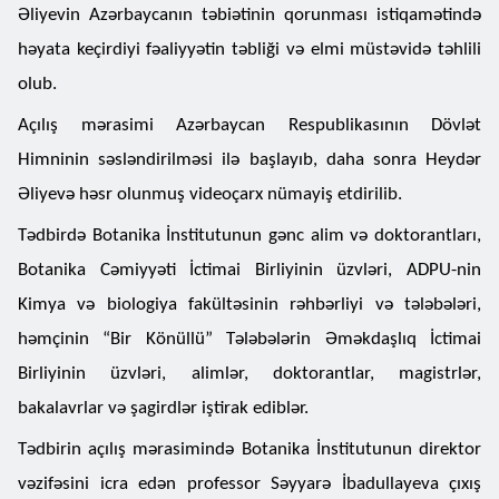
Əliyevin Azərbaycanın təbiətinin qorunması istiqamətində
həyata keçirdiyi fəaliyyətin təbliği və elmi müstəvidə təhlili
olub.
Açılış mərasimi Azərbaycan Respublikasının Dövlət
Himninin səsləndirilməsi ilə başlayıb, daha sonra Heydər
Əliyevə həsr olunmuş videoçarx nümayiş etdirilib.
Tədbirdə Botanika İnstitutunun gənc alim və doktorantları,
Botanika Cəmiyyəti İctimai Birliyinin üzvləri, ADPU-nin
Kimya və biologiya fakültəsinin rəhbərliyi və tələbələri,
həmçinin “Bir Könüllü” Tələbələrin Əməkdaşlıq İctimai
Birliyinin üzvləri, alimlər, doktorantlar, magistrlər,
bakalavrlar və şagirdlər iştirak ediblər.
Tədbirin açılış mərasimində Botanika İnstitutunun direktor
vəzifəsini icra edən professor Səyyarə İbadullayeva çıxış