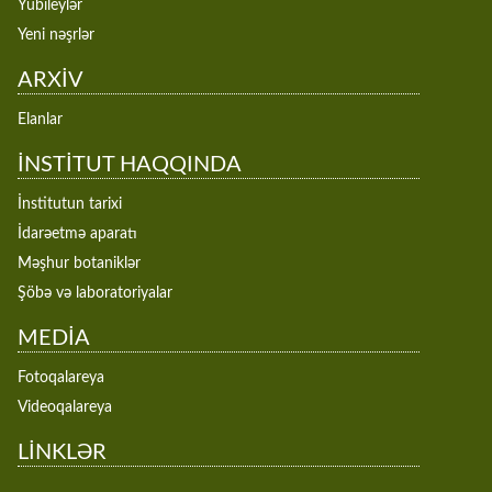
Yubileylər
Yeni nəşrlər
ARXİV
Elanlar
İNSTİTUT HAQQINDA
İnstitutun tarixi
İdarəetmə aparatı
Məşhur botaniklər
Şöbə və laboratoriyalar
MEDİA
Fotoqalareya
Videoqalareya
LİNKLƏR