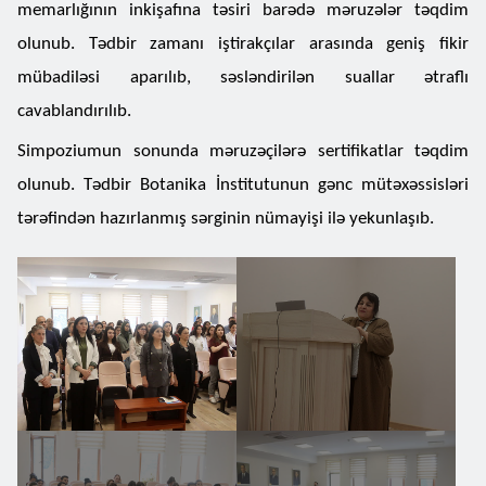
memarlığının inkişafına təsiri barədə məruzələr təqdim
olunub. Tədbir zamanı iştirakçılar arasında geniş fikir
mübadiləsi aparılıb, səsləndirilən suallar ətraflı
cavablandırılıb.
Simpoziumun sonunda məruzəçilərə sertifikatlar təqdim
olunub. Tədbir Botanika İnstitutunun gənc mütəxəssisləri
tərəfindən hazırlanmış sərginin nümayişi ilə yekunlaşıb.