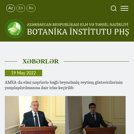
Az
En
Ru
XƏBƏRLƏR
19 May 2022
AMEA-da elmi nəşrlərlə bağlı beynəlxalq reytinq göstəricilərinin
yaxşılaşdırılmasına dair iclas keçirilib