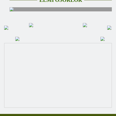
ELMİ ƏSƏRLƏR