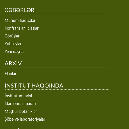
XƏBƏRLƏR
Mühüm hadisələr
Konfranslar, İclaslar
Görüşlər
Yubileylər
Yeni nəşrlər
ARXİV
Elanlar
İNSTİTUT HAQQINDA
İnstitutun tarixi
İdarəetmə aparatı
Məşhur botaniklər
Şöbə və laboratoriyalar