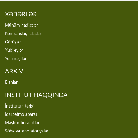
XƏBƏRLƏR
Mühüm hadisələr
Konfranslar, İclaslar
Görüşlər
Yubileylər
Yeni nəşrlər
ARXİV
Elanlar
İNSTİTUT HAQQINDA
İnstitutun tarixi
İdarəetmə aparatı
Məşhur botaniklər
Şöbə və laboratoriyalar