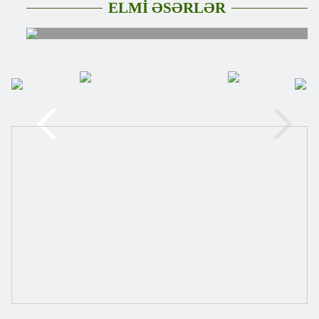
ELMİ ƏSƏRLƏR