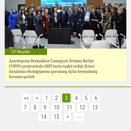
19 Noyabr
2024
Azərbaycan Botaniklər Cəmiyyəti İctimai Birliyi
COP29 çərçivəsində QHT-lərin təşkil etdiyi Xəzər
dənizinin ekologiyasını qorumaq üçün beynəlxalq
foruma qatılıb
««
«
1
2
3
4
5
6
7
8
9
10
11
12
13
14
15
»
»»