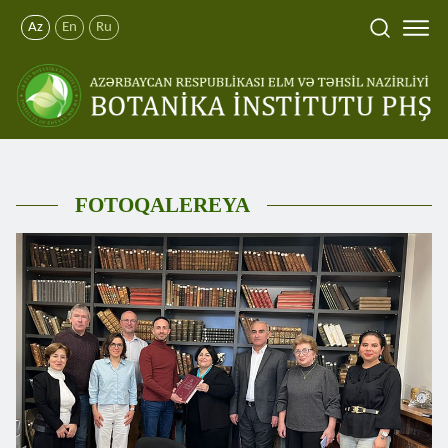
Az
En
Ru
FOTOQALEREYA