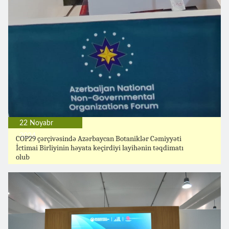
22 Noyabr
2024
COP29 çərçivəsində Azərbaycan Botaniklər Cəmiyyəti
İctimai Birliyinin həyata keçirdiyi layihənin təqdimatı
olub