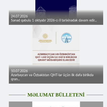
24.07.2026
Sənəd qəbulu 1 oktyabr 2026-cı il tarixinədək davam edir...
10.07.2026
Azərbaycan və Özbəkistan QHT-lər üçün ilk dəfə birlikdə
qran...
MƏLUMAT BÜLLETENİ