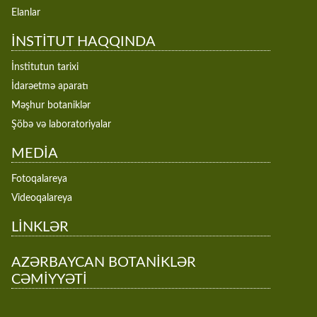
Elanlar
İNSTİTUT HAQQINDA
İnstitutun tarixi
İdarəetmə aparatı
Məşhur botaniklər
Şöbə və laboratoriyalar
MEDİA
Fotoqalareya
Videoqalareya
LİNKLƏR
AZƏRBAYCAN BOTANİKLƏR
CƏMİYYƏTİ