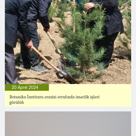
20 Aprel 2024
Botanika İnstitutu ərazisi ətrafında iməclik işləri
görülüb