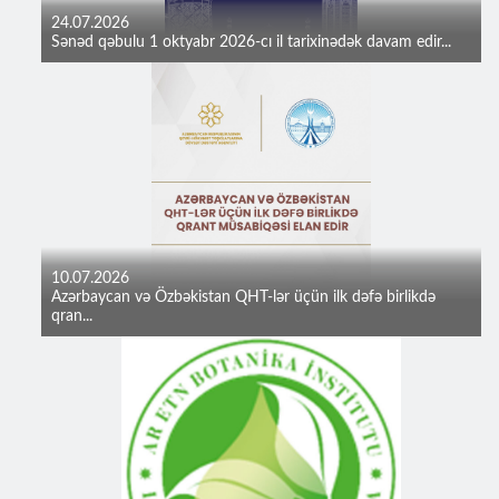
24.07.2026
Sənəd qəbulu 1 oktyabr 2026-cı il tarixinədək davam edir...
10.07.2026
Azərbaycan və Özbəkistan QHT-lər üçün ilk dəfə birlikdə
qran...