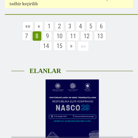
tədbir keçirilib
««
«
1
2
3
4
5
6
7
8
9
10
11
12
13
14
15
»
»»
ELANLAR