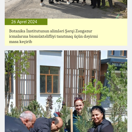
26 Aprel 2024
Botanika İnstitutunun alimləri Şərqi Zəngəzur
icmalarına biomüxtəlifliyi tanıtmaq üçün dəyirmi
masa keçirib