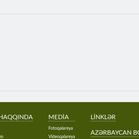
 HAQQINDA
MEDİA
LİNKLƏR
Fotoqalareya
AZƏRBAYCAN B
tı
Videoqalareya