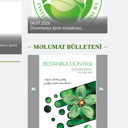
06.07.2026
Dissertasiya işinin müzakirəsi...
asiya işinin
MƏLUMAT BÜLLETENİ