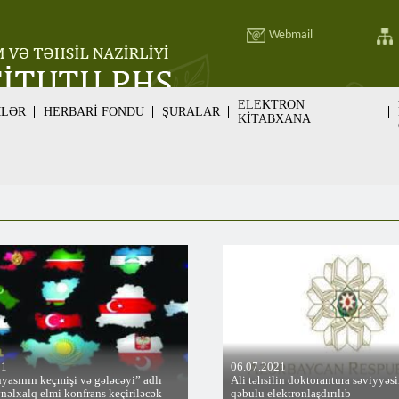
Webmail
ELEKTRON
MLƏR
HERBARİ FONDU
ŞURALAR
KİTABXANA
21
06.07.2021
yasının keçmişi və gələcəyi” adlı
Ali təhsilin doktorantura səviyyəs
nəlxalq elmi konfrans keçiriləcək
qəbulu elektronlaşdırılıb