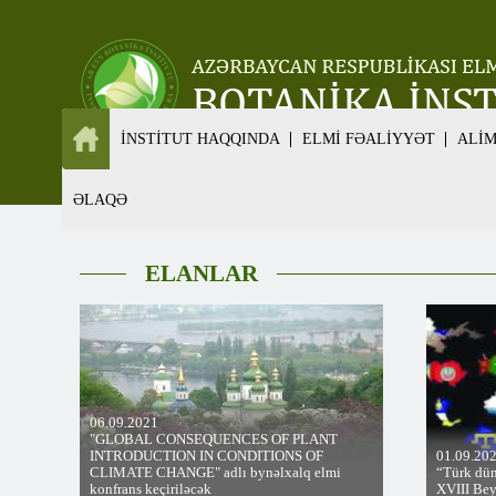
İNSTİTUT HAQQINDA
ELMİ FƏALİYYƏT
ALİ
ƏLAQƏ
ELANLAR
06.09.2021
"GLOBAL CONSEQUENCES OF PLANT
INTRODUCTION IN CONDITIONS OF
01.09.20
CLIMATE CHANGE" adlı bynəlxalq elmi
“Türk dün
konfrans keçiriləcək
XVIII Bey