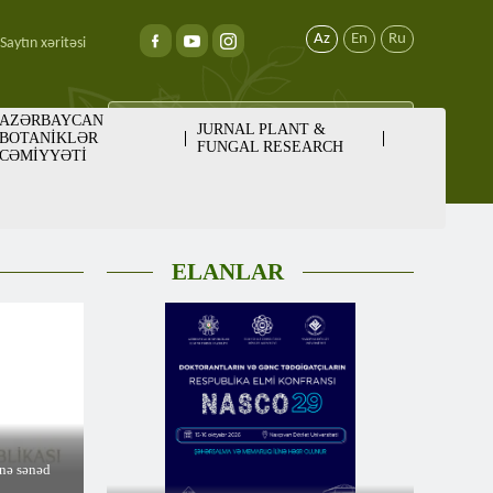
Az
En
Ru
Saytın xəritəsi
AZƏRBAYCAN
JURNAL PLANT &
BOTANİKLƏR
FUNGAL RESEARCH
CƏMİYYƏTİ
ELANLAR
inə sənəd