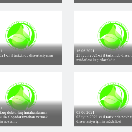
21
16.06.2021
21-ci il tarixində dissertasiyanın
23 iyun 2021-ci il tarixində dissert
müdafiəsi keçiriləcəkdir
21
 fərq doktorluq imtahanlarının
03.06.2021
si ilə əlaqədar imtahan vermək
03 iyun 2021-ci il tarixində növbə
in nəzərinə!
dissertasiya işinin müdafiəsi