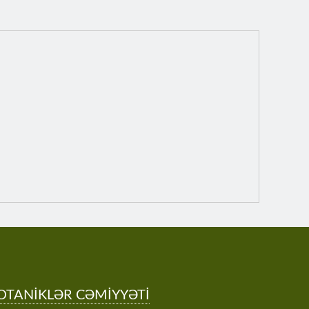
OTANİKLƏR CƏMİYYƏTİ