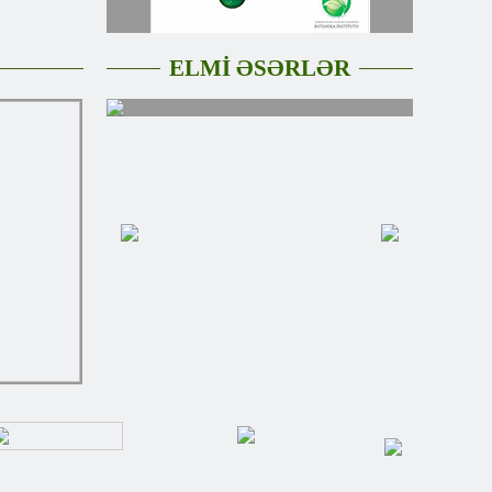
ELMİ ƏSƏRLƏR