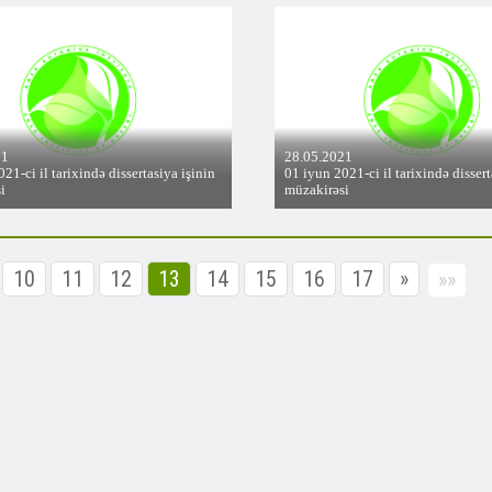
21
28.05.2021
21-ci il tarixində dissertasiya işinin
01 iyun 2021-ci il tarixində dissert
i
müzakirəsi
10
11
12
13
14
15
16
17
»
»»