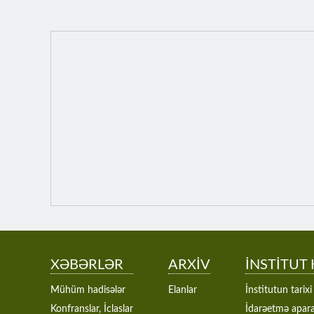
XƏBƏRLƏR
ARXİV
İNSTİTUT
Mühüm hadisələr
Elanlar
İnstitutun tarixi
Konfranslar, İclaslar
İdarəetmə apara