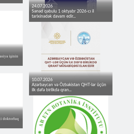
24.07.2026
Sənəd qəbulu 1 oktyabr 2026-cı il
tarixinədək davam edir...
asiya işinin
10.07.2026
Azərbaycan və Özbəkistan QHT-lər üçün
ilk dəfə birlikdə qran...
ti doktorluq