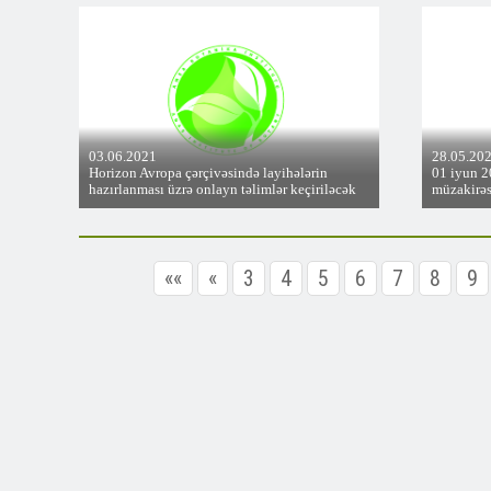
03.06.2021
28.05.20
Horizon Avropa çərçivəsində layihələrin
01 iyun 20
hazırlanması üzrə onlayn təlimlər keçiriləcək
müzakirəs
««
«
3
4
5
6
7
8
9