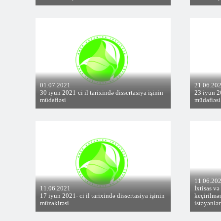
01.07.2021
21.06.20
30 iyun 2021-ci il tarixində dissertasiya işinin
23 iyun 20
müdafiəsi
müdafiəsi
11.06.20
11.06.2021
İxtisas və
17 iyun 2021- ci il tarixində dissertasiya işinin
keçirilmə
müzakirəsi
istəyənlər