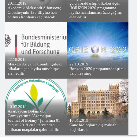
20.11.2019
Şərq Tərəfdaşlığı ölkələri üçün
Akademik Aleksandr Alfonsoviç
HORİZON 2020 programına
Qrossheymin 130 illiyinə həsr
layihə hazırlanması üzrə çağırış
edilmiş Konfrans keçiriləcək
elan edilir
22.10.2019
Mərkəzi Asiya və Cənubi Qafqaz
22.10.2019
ölkələri üçün layihə müsabiqəsi
Horizon 2020 proqramında iştirak
elan edilir
üzrə treyninq
26.07.2019
Azərbaycan Botaniklər
Cəmiyyətinin "Azerbaijan
Journal of Botany” jurnalına 01
10.01.2019
avqust 2019-cu il tarixindən
Gənc bioloqların qış məktəbi
etibarən məqalələr qəbul edilir.
keçiriləcək