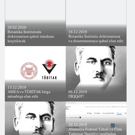
20.02.2020
Botanika İnstitutuda
16.12.2019
doktorantura qəbul imtahanı
Botanika İnstitutu doktorantura
keçiriləcək
və dissertanturaya qəbul elan edir
13.12.2019
AMEA və TÜBİTAK birgə
06.12.2019
müsabiqə elan edir
DİQQƏT!
30.10.2019
Almaniya Federal Təhsil və Elmi
Tədqiqat Nazirliyi tərəfindən