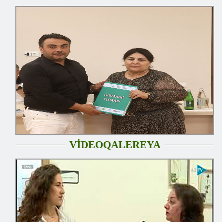
VİDEOQALEREYA