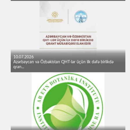
10.07.2026
Azərbaycan və Özbəkistan QHT-lər üçün ilk dəfə birlikdə
qran...