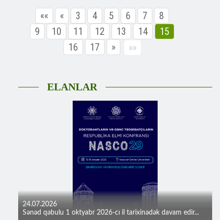
««
«
3
4
5
6
7
8
9
10
11
12
13
14
15
16
17
»
»»
ELANLAR
24.07.2026
Sənəd qəbulu 1 oktyabr 2026-cı il tarixinədək davam edir...