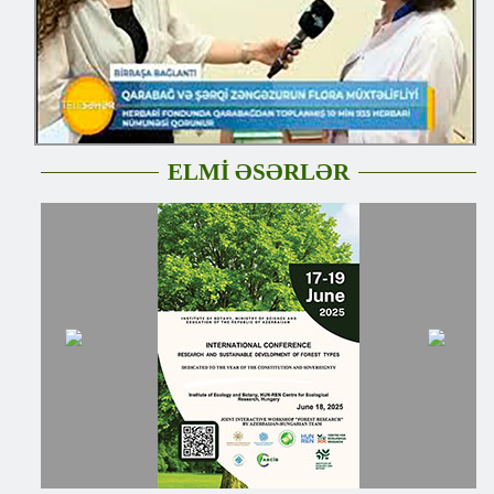
ELMİ ƏSƏRLƏR