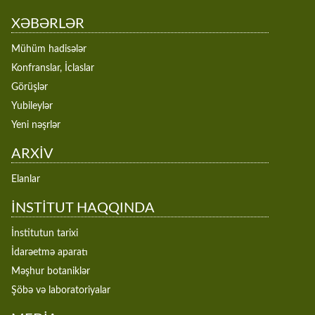
XƏBƏRLƏR
Mühüm hadisələr
Konfranslar, İclaslar
Görüşlər
Yubileylər
Yeni nəşrlər
ARXİV
Elanlar
İNSTİTUT HAQQINDA
İnstitutun tarixi
İdarəetmə aparatı
Məşhur botaniklər
Şöbə və laboratoriyalar