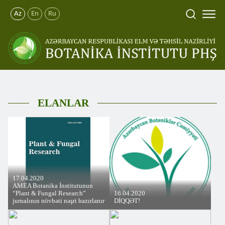
Az
En
Ru
ELANLAR
17.04.2020
AMEA Botanika İnstitutunun
“Plant & Fungal Research”
16.04.2020
jurnalının növbəti nəşri hazırlanır
DİQQƏT!