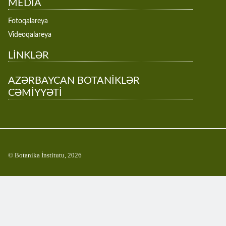
MEDİA
Fotoqalareya
Videoqalareya
LİNKLƏR
AZƏRBAYCAN BOTANİKLƏR
CƏMİYYƏTİ
© Botanika İnstitutu, 2026