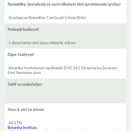
Respublika, beynəlxalq və xarici ölkələrin elmi qurumlarında üzvlüyü
Azərbaycan Botaniklər Cəmiyyəti İctimai Birliyi
Pedaqoji fəaliyyəti
1 dissertantın elmi işinə rəhbərlik edirəm
Digər fəaliyyəti
Botanika İnstitutunun nəzdindəki D.01.061 Dissertasiya Şurasının
Elmi Seminarın üzvü
Təltif və mükafatları
Əsas iş yeri və ünvanı
AR ETN
Botanika İnstitutu