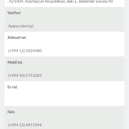
, AZ1004, Azərbaycan Respublikası, Bakı ş., Badamdar şossesi 40
Vəzifəsi
Aparıcı elmi işçi
Xidməti tel.
(+994 12) 5024480
Mobil tel.
(+994 50) 5753283
Ev tel.
Faks
(+994 12) 4971994