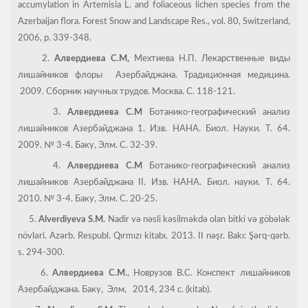
accumylation in Artemisia L. and foliaceous lichen species from the
Azerbaijan flora. Forest Snow and Landscape Res., vol. 80, Switzerland,
2006, p. 339-348.
2.
Алвердиева С.М,
Мехтиева Н.П. Лекарственные виды
лишайников флоры Азербайджана. Традиционная медицина.
2009. Сборник научных трудов. Москва. С. 118-121.
3.
Алвердиева С.М
Ботанико-географический анализ
лишайников Азербайджана 1. Изв. НАНА. Биол. Науки. Т. 64.
2009. № 3-4. Баку, Элм. С. 32-39.
4.
Алвердиева С.М
Ботанико-географический анализ
лишайников Азербайджана II. Изв. НАНА. Биол. науки. Т. 64.
2010. № 3-4. Баку, Элм. С. 20-25.
5.
Alverdiyeva S.M.
Nadir və nəsli kəsilməkdə olan bitki və göbələk
növləri. Azərb. Respubl. Qırmızı kitabı. 2013. II nəşr. Bakı: Şərq-qərb.
s. 294-300.
6.
Алвердиева С.М
., Новрузов В.С. Конспект лишайников
Азербайджана. Баку, Элм, 2014, 234 c. (kitab).