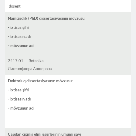
dosent
Namizədlik (PhD) dissertasiyasının mövzusu:
- ixtisas şifri
- ixtisasın adı
- mövzunun adı
2417.01 – Botanika
Лихенофлора Апшерона
Doktorluq dissertasiyasının mövzusu:
- ixtisas şifri
- ixtisasın adı
- mövzunun adı
Çapdan çıxmış elmi əsərlərinin ümumi sayı