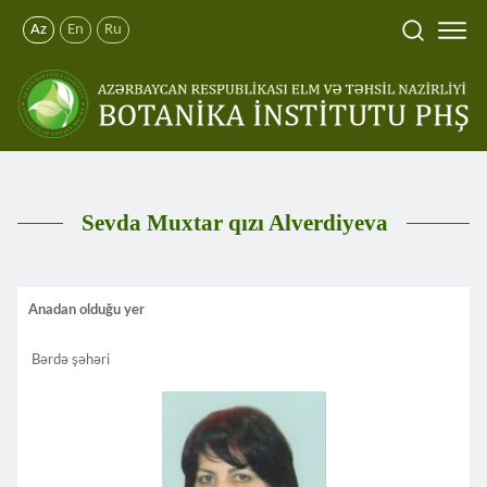
Az
En
Ru
Sevda Muxtar qızı Alverdiyeva
Anadan olduğu yer
Bərdə şəhəri