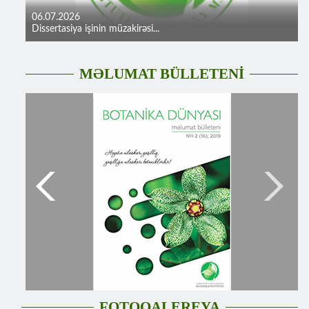
06.07.2026
Dissertasiya işinin müzakirəsi...
MƏLUMAT BÜLLETENİ
FOTOQALEREYA