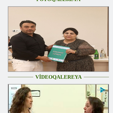
VİDEOQALEREYA