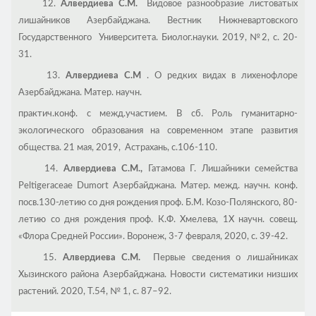
12.
Алвердиева С.М.
Видовое разнообразие листоватых
лишайников Азербайджана. Вестник Нижневартовского
Государственного Университета. Биолог.науки. 2019, №2, с. 20-
31.
13.
Алвердиева С.М
. О редких видах в лихенофлоре
Азербайджана. Матер. научн.
практич.конф. с межд.участием. В сб. Роль гуманитарно-
экологического образования на современном этапе развития
общества. 21 мая, 2019, Астрахань, с.106-110.
14.
Алвердиева С.М.,
Гатамова Г. Лишайники семейства
Peltigeraceae Dumort Азербайджана. Матер. межд. научн. конф.
посв.130-летию со дня рождения проф. Б.М. Козо-Полянского, 80-
летию со дня рождения проф. К.Ф. Хмелева, 1Х научн. совещ.
«Флора Средней России». Воронеж, 3-7 февраля, 2020, с. 39-42.
15.
Алвердиева С.М.
Первые сведения о лишайниках
Хызинского района Азербайджана. Новости систематики низших
растений. 2020, Т.54, № 1, с. 87–92.