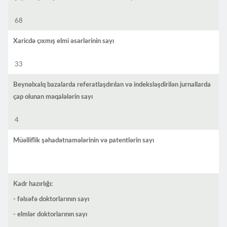
68
Xaricdə çıxmış elmi əsərlərinin sayı
33
Beynəlxalq bazalarda referatlaşdırılan və indeksləşdirilən jurnallarda
çap olunan məqalələrin sayı
4
Müəlliflik şəhadətnamələrinin və patentlərin sayı
Kadr hazırlığı:
- fəlsəfə doktorlarının sayı
- elmlər doktorlarının sayı