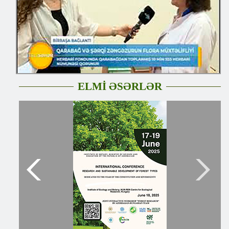
ELMİ ƏSƏRLƏR