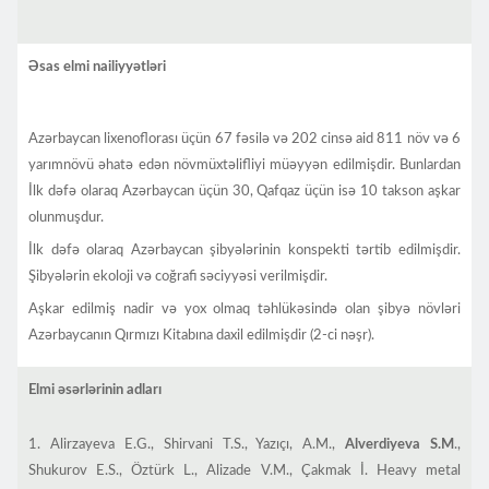
Əsas elmi nailiyyətləri
Azərbaycan lixenoflorası üçün 67 fəsilə və 202 cinsə aid 811 növ və 6
yarımnövü əhatə edən növmüxtəlifliyi müəyyən edilmişdir. Bunlardan
İlk dəfə olaraq Azərbaycan üçün 30, Qafqaz üçün isə 10 takson aşkar
olunmuşdur.
İlk dəfə olaraq Azərbaycan şibyələrinin konspekti tərtib edilmişdir.
Şibyələrin ekoloji və coğrafi səciyyəsi verilmişdir.
Aşkar edilmiş nadir və yox olmaq təhlükəsində olan şibyə növləri
Azərbaycanın Qırmızı Kitabına daxil edilmişdir (2-ci nəşr).
Elmi əsərlərinin adları
1. Alirzayeva E.G., Shirvani T.S., Yazıçı, A.M.,
Alverdiyeva S.M
.,
Shukurov E.S., Öztürk L., Alizade V.M., Çakmak İ. Heavy metal