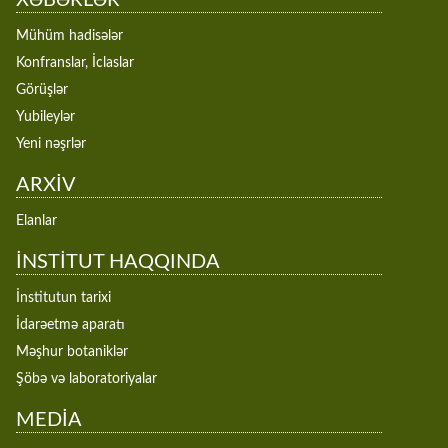
XƏBƏRLƏR
Mühüm hadisələr
Konfranslar, İclaslar
Görüşlər
Yubileylər
Yeni nəşrlər
ARXİV
Elanlar
İNSTİTUT HAQQINDA
İnstitutun tarixi
İdarəetmə aparatı
Məşhur botaniklər
Şöbə və laboratoriyalar
MEDİA