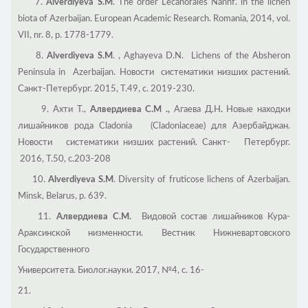
7.
Alverdiyeva S.M
. The order Lecanorales Nannf. in the lichen
biota of Azerbaijan. European Academic Research. Romania, 2014, vol.
VII, nr. 8, p. 1778-1779.
8.
Alverdiyeva S.M
. , Aghayeva D.N. Lichens of the Absheron
Peninsula in Azerbaijan. Новости систематики низших растений.
Санкт-Петербург. 2015, Т.49, с. 2019-230.
9. Ахти Т.,
Алвердиева
С
.
М
.,
Агаева Д.Н
.
Новые находки
лишайников рода Cladonia (Cladoniaceae) для Азербайджан.
Новости систематики низших растений. Санкт- Петербург.
2016, Т.50, с.203-208
10.
Alverdiyeva S.M
. Diversity of fruticose lichens of Azerbaijan.
Minsk, Belarus, p. 639.
11.
Алвердиева С.М.
Видовой состав лишайников Кура-
Араксинской низменности. Вестник Нижневартовского
Государственного
Университета. Биолог.науки. 2017, №4, с. 16-
21.