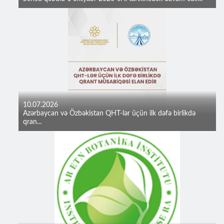
10.07.2026
Azərbaycan və Özbəkistan QHT-lər üçün ilk dəfə birlikdə
qran...