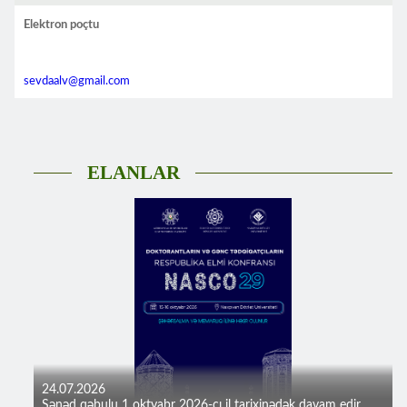
Elektron poçtu
sevdaalv@gmail.com
ELANLAR
24.07.2026
Sənəd qəbulu 1 oktyabr 2026-cı il tarixinədək davam edir...